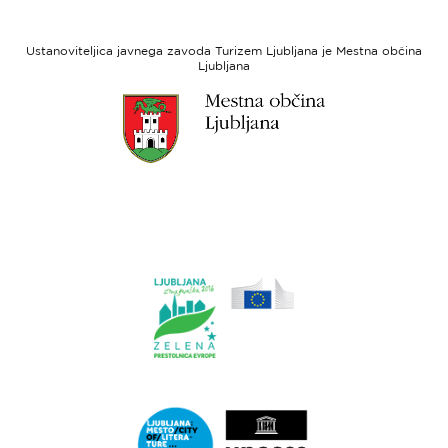
razvoj
Evropski
socialni
Ustanoviteljica javnega zavoda Turizem Ljubljana je Mestna občina
sklad
Ljubljana
Link
do
spletne
strani
Ljubljana.si
Link
do
spletne
strani