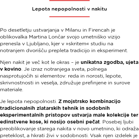
Lepota nepopolnosti v nakitu
Po desetletju ustvarjanja v Milanu in Firencah je
oblikovalka Martina Lončar svojo umetniško vizijo
prenesla v Ljubljano, kjer v »skritem« studiu na
notranjem dvorišču prepleta tradicijo in eksperiment.
Njen nakit je več kot le okras – je
unikatna zgodba, ujeta
v kovino
. Je izraz notranjega sveta, polnega
nasprotujočih si elementov: reda in norosti, lepote,
skrivnostnosti in veselja, združuje prefinjene in surove
materiale.
Je lepota nepopolnosti.
Z mojstrsko kombinacijo
tradicionalnih zlatarskih tehnik in sodobnih
eksperimentalnih pristopov ustvarja male kolekcije ter
edinstvene kose, ki nosijo osebni pečat
. Posebej ljubi
preoblikovanje starega nakita v novo umetnino, ki odraža
preteklost, a hkrati živi v sodobnosti. Vsak njen izdelek je