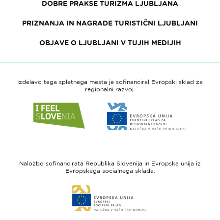
DOBRE PRAKSE TURIZMA LJUBLJANA
PRIZNANJA IN NAGRADE TURISTIČNI LJUBLJANI
OBJAVE O LJUBLJANI V TUJIH MEDIJIH
Izdelavo tega spletnega mesta je sofinanciral Evropski sklad za
regionalni razvoj.
Link
Link
do
do
spletne
spletne
strani
strani
I
Evropska
feel
unija
Naložbo sofinancirata Republika Slovenija in Evropska unija iz
Slovenia
-
Evropskega socialnega sklada.
Evropski
Link
sklad
do
za
spletne
regionalni
strani