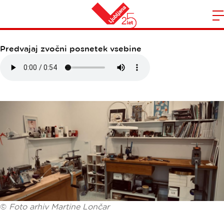
MARTINA LONČAR
Domov
n
Predvajaj zvočni posnetek vsebine
©
Foto arhiv Martine Lončar