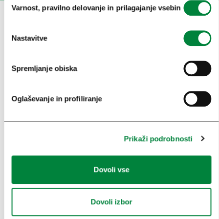
Varnost, pravilno delovanje in prilagajanje vsebin
soglasja
OBISKOVALCI
Nastavitve
OGLEDI IN IZLETI
ZNAMENITOSTI IN AKTIVNOSTI
Spremljanje obiska
UMETNOST IN KULTURA
Oglaševanje in profiliranje
KULINARIKA
AKTUALNO
Prikaži podrobnosti
PRIREDITVE
INFORMACIJE
Dovoli vse
KONGRESNI URAD LJUBLJANA
Dovoli izbor
ZAKAJ LJUBLJANA