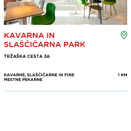
ljevid
Z
KAVARNA IN
ke
t
SLAŠČIČARNA PARK
eresa
i
TRŽAŠKA CESTA 3A
KAVARNE, SLAŠČIČARNE IN FINE
1 KM
MESTNE PEKARNE