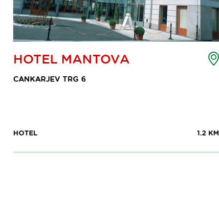
emljevid
HOTEL MANTOVA
očke
nteresa
CANKARJEV TRG 6
HOTEL
1.2 KM