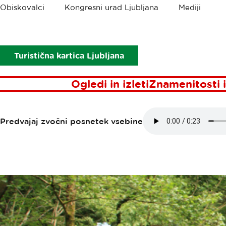
Drobtinice
Obiskovalci
Kongresni urad Ljubljana
Mediji
Točke interesa
Močilnik
MOČILNIK
Turistična kartica Ljubljana
Ogledi in izleti
Znamenitosti i
Predvajaj zvočni posnetek vsebine