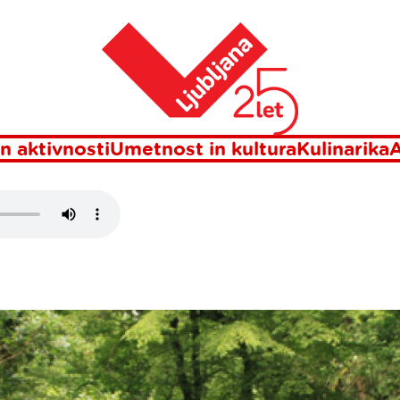
Domov
n aktivnosti
Umetnost in kultura
Kulinarika
A