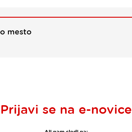
no mesto
Prijavi se na
e-novice
Ali nam sledi na: