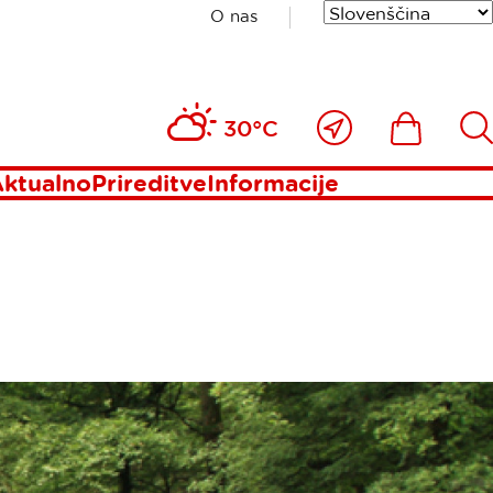
O nas
Blizu
Ikona
Išči
30°C
mene
ktualno
Prireditve
Informacije