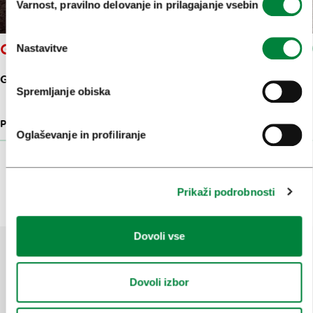
Varnost, pravilno delovanje in prilagajanje vsebin
soglasja
GORIŠKI MAH
Nastavitve
GORIČICA POD KRIMOM 29
Spremljanje obiska
PARKI IN NARAVA
5.1 KM
Oglaševanje in profiliranje
Prikaži več
Prikaži podrobnosti
Dovoli vse
Pomagajte nam izboljšati spletno
Dovoli izbor
mesto