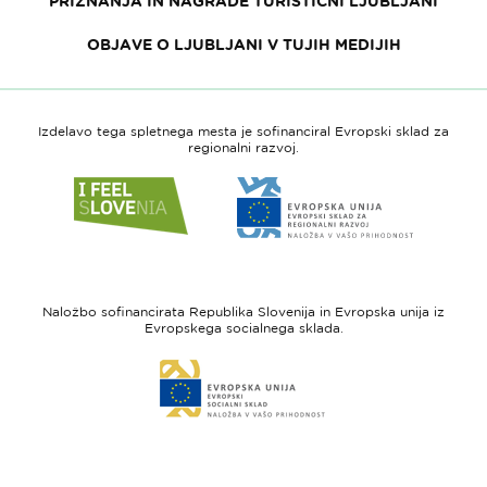
PRIZNANJA IN NAGRADE TURISTIČNI LJUBLJANI
OBJAVE O LJUBLJANI V TUJIH MEDIJIH
Izdelavo tega spletnega mesta je sofinanciral Evropski sklad za
regionalni razvoj.
Link
Link
do
do
spletne
spletne
strani
strani
I
Evropska
feel
unija
Naložbo sofinancirata Republika Slovenija in Evropska unija iz
Slovenia
-
Evropskega socialnega sklada.
Evropski
Link
sklad
do
za
spletne
regionalni
strani
razvoj
Evropski
socialni