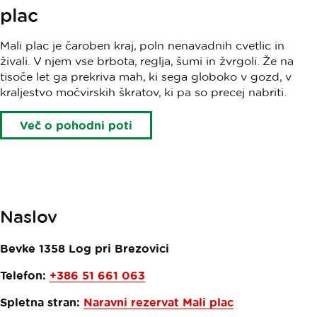
plac
Mali plac je čaroben kraj, poln nenavadnih cvetlic in
živali. V njem vse brbota, reglja, šumi in žvrgoli. Že na
tisoče let ga prekriva mah, ki sega globoko v gozd, v
kraljestvo močvirskih škratov, ki pa so precej nabriti.
Več o pohodni poti
Naslov
Bevke
1358
Log pri Brezovici
Telefon:
+386 51 661 063
Spletna stran:
Naravni rezervat Mali plac