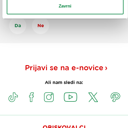
Ste našli informacije, ki ste jih iskali?
Zavrni
Da
Ne
Prijavi se na
e-novice
Ali nam sledi na:
OBISKOVALCI