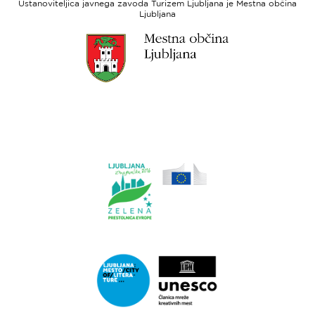
Ustanoviteljica javnega zavoda Turizem Ljubljana je Mestna občina
sklad
Ljubljana
Link
do
spletne
strani
Ljubljana.si
Link
do
spletne
strani
Ljubljana.si
-
Zelena