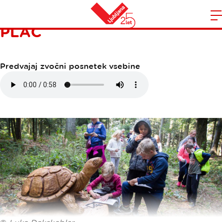
NARAVNI REZERVAT MALI
PLAC
Domov
n
Predvajaj zvočni posnetek vsebine