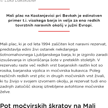
©
Luka Dakskobler
Mali plac na Kostanjevici pri Bevkah je edinstven
primer t.i. visokega barja in velja za eno redkih
tovrstnih naravnih okolij v južni Evropi.
Mali plac, ki je od leta 1994 zaščiten kot naravni rezervat,
predstavlja edini živi ostanek nekdanjega
šotnomahovnega Ljubljanskega barja, ki je izginilo zaradi
izsuševanja in izkoriščanja šote v preteklih stoletjih. V
rezervatu raste več redkih vrst barjanskih rastlin kot so
rosika, barjanska vijolica in močvirska kukavica. Poleg
različnih redkih vrst ptic in drugih močvirskih vrst živali,
ki tu živijo v svojem izvornem okolju, je rezervat tudi eno
zadnjih zatočišč skoraj iztrebljene avtohtone močvirske
želve.
Pot močvirskih škratov na Mali