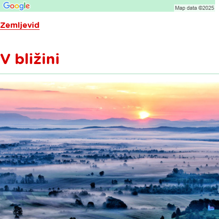
Zemljevid
V bližini