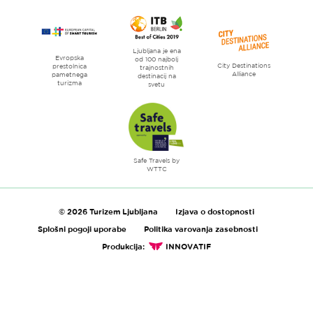
Ljubljana je ena
Evropska
od 100 najbolj
City Destinations
prestolnica
trajnostnih
Alliance
pametnega
destinacij na
turizma
svetu
Safe Travels by
WTTC
© 2026 Turizem Ljubljana
Izjava o dostopnosti
Splošni pogoji uporabe
Politika varovanja zasebnosti
Produkcija:
INNOVATIF