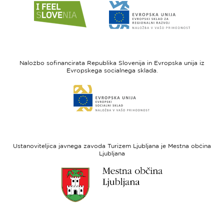
Link
Link
do
do
spletne
spletne
strani
strani
I
Evropska
feel
unija
Naložbo sofinancirata Republika Slovenija in Evropska unija iz
Slovenia
-
Evropskega socialnega sklada.
Evropski
Link
sklad
do
za
spletne
regionalni
strani
razvoj
Evropski
socialni
Ustanoviteljica javnega zavoda Turizem Ljubljana je Mestna občina
sklad
Ljubljana
Link
do