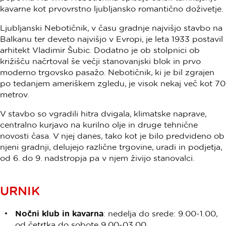
kavarne kot prvovrstno ljubljansko romantično doživetje.
Ljubljanski Nebotičnik, v času gradnje najvišjo stavbo na
Balkanu ter deveto najvišjo v Evropi, je leta 1933 postavil
arhitekt Vladimir Šubic. Dodatno je ob stolpnici ob
križišču načrtoval še večji stanovanjski blok in prvo
moderno trgovsko pasažo. Nebotičnik, ki je bil zgrajen
po tedanjem ameriškem zgledu, je visok nekaj več kot 70
metrov.
V stavbo so vgradili hitra dvigala, klimatske naprave,
centralno kurjavo na kurilno olje in druge tehnične
novosti časa. V njej danes, tako kot je bilo predvideno ob
njeni gradnji, delujejo različne trgovine, uradi in podjetja,
od 6. do 9. nadstropja pa v njem živijo stanovalci.
URNIK
Nočni klub in kavarna
: nedelja do srede: 9.00-1.00,
od četrtka do sobote 9.00-03.00