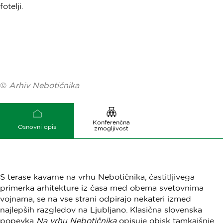
©
Arhiv Nebotičnika
Konferenčna
Osnovni opis
zmogljivost
S terase kavarne na vrhu Nebotičnika, častitljivega
primerka arhitekture iz časa med obema svetovnima
vojnama, se na vse strani odpirajo nekateri izmed
najlepših razgledov na Ljubljano. Klasična slovenska
popevka
Na vrhu Nebotičnika
opisuje obisk tamkajšnje