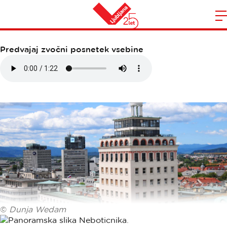
NEBOTIČNIK
Domov
n
Predvajaj zvočni posnetek vsebine
©
Dunja Wedam