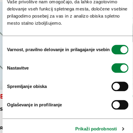
Vaše privolitve nam omogočajo, da lahko zagotovimo
delovanje vseh funkcij spletnega mesta, določene vsebine
prilagodimo posebej za vas in z analizo obiska spletno
mesto stalno izboljšujemo.
Izbira
Varnost, pravilno delovanje in prilagajanje vsebin
soglasja
Nastavitve
Spremljanje obiska
BARBARELLA JUICEBAR
Oglaševanje in profiliranje
SLOVENSKA CESTA 38
RESTAVRACIJE IN GOSTILNE
35 M
Prikaži podrobnosti