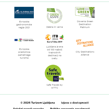
spletne
strani
Ljubljana
mesto
Slovenia Green
literature
Evropska
Destination
gastronomska
Zelena in varna
Platinum
regija 2021
Ljubljana je ena
Evropska
od 100 najbolj
City Destinations
prestolnica
trajnostnih
Alliance
pametnega
destinacij na
turizma
svetu
Safe Travels by
WTTC
© 2026 Turizem Ljubljana
Izjava o dostopnosti
Splošni pogoji uporabe
Politika varovanja zasebnosti