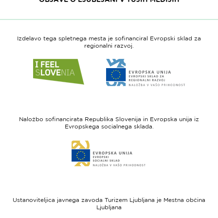
Izdelavo tega spletnega mesta je sofinanciral Evropski sklad za
regionalni razvoj.
Link
Link
do
do
spletne
spletne
strani
strani
I
Evropska
feel
unija
Naložbo sofinancirata Republika Slovenija in Evropska unija iz
Slovenia
-
Evropskega socialnega sklada.
Evropski
Link
sklad
do
za
spletne
regionalni
strani
razvoj
Evropski
socialni
Ustanoviteljica javnega zavoda Turizem Ljubljana je Mestna občina
sklad
Ljubljana