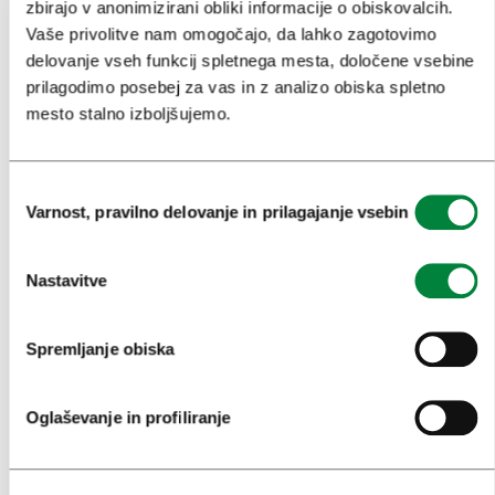
zbirajo v anonimizirani obliki informacije o obiskovalcih.
Vaše privolitve nam omogočajo, da lahko zagotovimo
ZNAMENITOSTI IN AKTIVNOSTI
delovanje vseh funkcij spletnega mesta, določene vsebine
prilagodimo posebej za vas in z analizo obiska spletno
UMETNOST IN KULTURA
mesto stalno izboljšujemo.
KULINARIKA
AKTUALNO
Izbira
Varnost, pravilno delovanje in prilagajanje vsebin
soglasja
PRIREDITVE
INFORMACIJE
Nastavitve
KONGRESNI URAD LJUBLJANA
Spremljanje obiska
ZAKAJ LJUBLJANA
Oglaševanje in profiliranje
NAČRTOVANJE DOGODKOV
NAŠE STORITVE