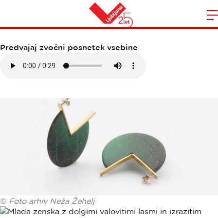
NEŽA ŽEHELJ
Domov
n
Predvajaj zvočni posnetek vsebine
©
Foto arhiv Neža Žehelj