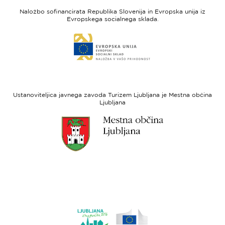
feel
unija
Naložbo sofinancirata Republika Slovenija in Evropska unija iz
Slovenia
-
Evropskega socialnega sklada.
Evropski
Link
sklad
do
za
spletne
regionalni
strani
razvoj
Evropski
socialni
Ustanoviteljica javnega zavoda Turizem Ljubljana je Mestna občina
sklad
Ljubljana
Link
do
spletne
strani
Ljubljana.si