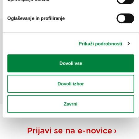
Oglaševanje in profiliranje
Pomagajte nam izboljšati spletno
Prikaži podrobnosti
mesto
Ste našli informacije, ki ste jih iskali?
Dovoli vse
Dovoli izbor
Da
Ne
Zavrni
Prijavi se na
e-novice