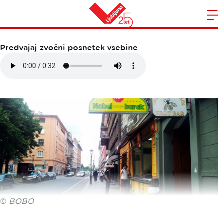
NOBEL BUREK
Domov
n
Predvajaj zvočni posnetek vsebine
©
BOBO