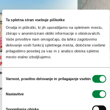
Ta spletna stran vsebuje piškotke
Orodja in piškotki, ki jih uporabljamo na spletnem mestu,
zbirajo v anonimizirani obliki informacije o obiskovalcih.
Vaše privolitve nam omogočajo, da lahko zagotovimo
delovanje vseh funkcij spletnega mesta, določene vsebine
prilagodimo posebej za vas in z analizo obiska spletno
IBIS STYLES LJUBLJANA THE
mesto stalno izboljšujemo.
FUZZY LOG
MIKLOŠIČEVA CESTA 9
Izbira
Varnost, pravilno delovanje in prilagajanje vsebin
soglasja
HOSTEL
80 M
Nastavitve
Prikaži več
Spremljanje obiska