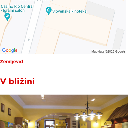
Zemljevid
V bližini