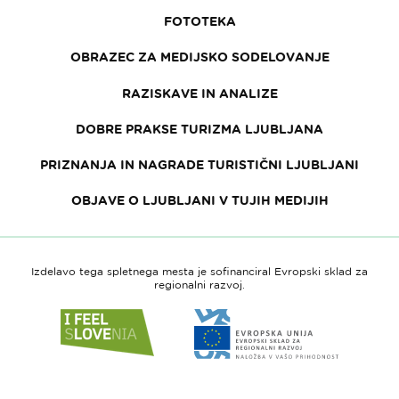
FOTOTEKA
OBRAZEC ZA MEDIJSKO SODELOVANJE
RAZISKAVE IN ANALIZE
DOBRE PRAKSE TURIZMA LJUBLJANA
PRIZNANJA IN NAGRADE TURISTIČNI LJUBLJANI
OBJAVE O LJUBLJANI V TUJIH MEDIJIH
Izdelavo tega spletnega mesta je sofinanciral Evropski sklad za
regionalni razvoj.
Link
Link
do
do
spletne
spletne
strani
strani
I
Evropska