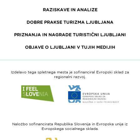
RAZISKAVE IN ANALIZE
DOBRE PRAKSE TURIZMA LJUBLJANA
PRIZNANJA IN NAGRADE TURISTIČNI LJUBLJANI
OBJAVE O LJUBLJANI V TUJIH MEDIJIH
Izdelavo tega spletnega mesta je sofinanciral Evropski sklad za
regionalni razvoj.
Link
Link
do
do
spletne
spletne
strani
strani
I
Evropska
feel
unija
Naložbo sofinancirata Republika Slovenija in Evropska unija iz
Slovenia
-
Evropskega socialnega sklada.
Evropski