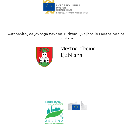
Link
sklad
do
za
spletne
regionalni
strani
razvoj
Evropski
socialni
Ustanoviteljica javnega zavoda Turizem Ljubljana je Mestna občina
sklad
Ljubljana
Link
do
spletne
strani
Ljubljana.si
Link