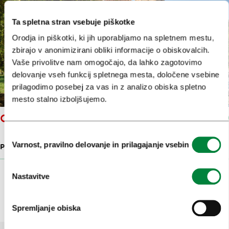
Ta spletna stran vsebuje piškotke
Orodja in piškotki, ki jih uporabljamo na spletnem mestu,
zbirajo v anonimizirani obliki informacije o obiskovalcih.
Vaše privolitve nam omogočajo, da lahko zagotovimo
delovanje vseh funkcij spletnega mesta, določene vsebine
prilagodimo posebej za vas in z analizo obiska spletno
mesto stalno izboljšujemo.
CERKEV SV. JERNEJA
Izbira
Varnost, pravilno delovanje in prilagajanje vsebin
PLEČNIKOVA ARHITEKTURA
373 M
soglasja
Prikaži več
Nastavitve
Spremljanje obiska