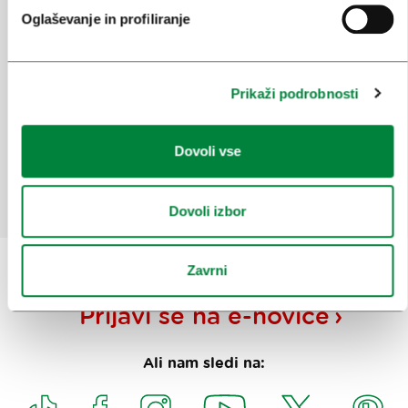
Oglaševanje in profiliranje
Pomagajte nam izboljšati spletno
mesto
Prikaži podrobnosti
Ste našli informacije, ki ste jih iskali?
Dovoli vse
Da
Ne
Dovoli izbor
Zavrni
Prijavi se na
e-novice
Ali nam sledi na: