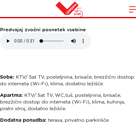
PRENOČIŠČA VALENTIN
Domov
n
Predvajaj zvočni posnetek vsebine
Sobe:
KTV/ Sat TV, posteljnina, brisače, brezžični dostop
do interneta (Wi-Fi), klima, dodatno ležišče.
Apartma:
KTV/ Sat TV, WC,tuš, posteljnina, brisače,
brezžični dostop do interneta (Wi-Fi), klima, kuhinja,
pralni stroj, dodatno ležišče.
Dodatna ponudba:
terasa, privatno parkirišče.