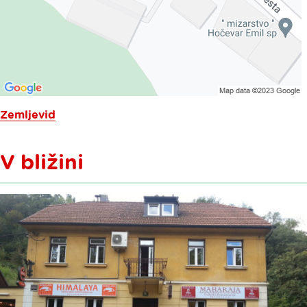
Zemljevid
V bližini