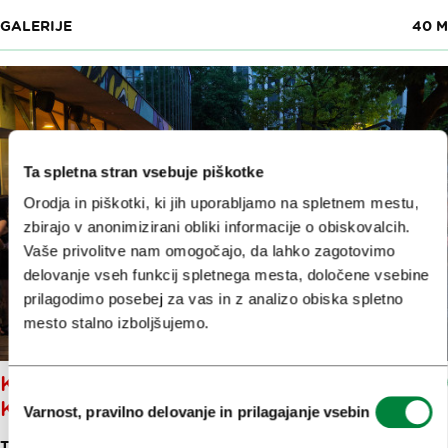
GALERIJE
40 M
Ta spletna stran vsebuje piškotke
Orodja in piškotki, ki jih uporabljamo na spletnem mestu,
zbirajo v anonimizirani obliki informacije o obiskovalcih.
Vaše privolitve nam omogočajo, da lahko zagotovimo
delovanje vseh funkcij spletnega mesta, določene vsebine
prilagodimo posebej za vas in z analizo obiska spletno
mesto stalno izboljšujemo.
KINO ŠIŠKA – CENTER URBANE
Izbira
KULTURE
Varnost, pravilno delovanje in prilagajanje vsebin
soglasja
TRG PREKOMORSKIH BRIGAD 3