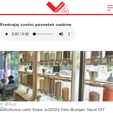
TRGOVINA RIFUZL
Domov
n
Predvajaj zvočni posnetek vsebine
©
Rifuzl