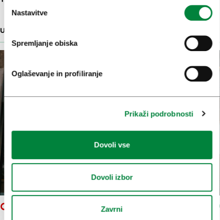
Nastavitve
USTVARJALNO SREDIŠČE
44 M
Spremljanje obiska
Oglaševanje in profiliranje
Prikaži podrobnosti
Dovoli vse
Dovoli izbor
CENTER IN GALERIJA P74
Zavrni