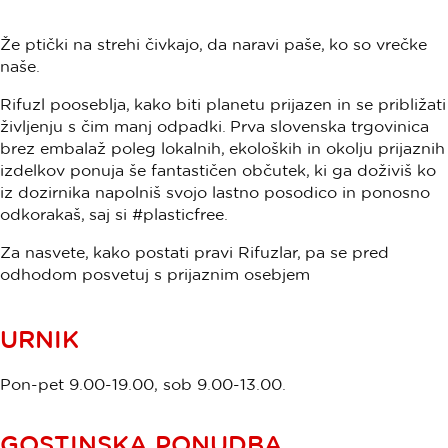
Že ptički na strehi čivkajo, da naravi paše, ko so vrečke
naše.
Rifuzl pooseblja, kako biti planetu prijazen in se približati
življenju s čim manj odpadki. Prva slovenska trgovinica
brez embalaž poleg lokalnih, ekoloških in okolju prijaznih
izdelkov ponuja še fantastičen občutek, ki ga doživiš ko
iz dozirnika napolniš svojo lastno posodico in ponosno
odkorakaš, saj si #plasticfree.
Za nasvete, kako postati pravi Rifuzlar, pa se pred
odhodom posvetuj s prijaznim osebjem
URNIK
Pon-pet 9.00-19.00, sob 9.00-13.00.
GOSTINSKA PONUDBA