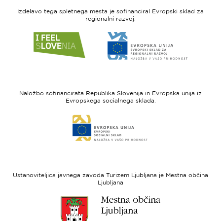
Izdelavo tega spletnega mesta je sofinanciral Evropski sklad za
regionalni razvoj.
Link
Link
do
do
spletne
spletne
strani
strani
I
Evropska
feel
unija
Naložbo sofinancirata Republika Slovenija in Evropska unija iz
Slovenia
-
Evropskega socialnega sklada.
Evropski
Link
sklad
do
za
spletne
regionalni
strani
razvoj
Evropski
socialni
Ustanoviteljica javnega zavoda Turizem Ljubljana je Mestna občina
sklad
Ljubljana