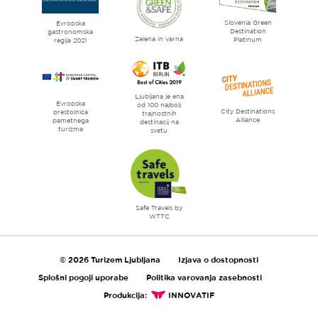
mesto
Slovenia Green
literature
Evropska
Destination
gastronomska
Zelena in varna
Platinum
regija 2021
Ljubljana je ena
Evropska
od 100 najbolj
City Destinations
prestolnica
trajnostnih
Alliance
pametnega
destinacij na
turizma
svetu
Safe Travels by
WTTC
© 2026 Turizem Ljubljana
Izjava o dostopnosti
Splošni pogoji uporabe
Politika varovanja zasebnosti
Produkcija:
INNOVATIF