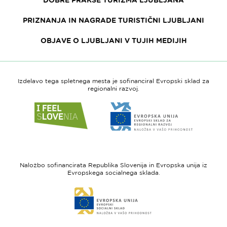
PRIZNANJA IN NAGRADE TURISTIČNI LJUBLJANI
OBJAVE O LJUBLJANI V TUJIH MEDIJIH
Izdelavo tega spletnega mesta je sofinanciral Evropski sklad za
regionalni razvoj.
Link
Link
do
do
spletne
spletne
strani
strani
I
Evropska
feel
unija
Naložbo sofinancirata Republika Slovenija in Evropska unija iz
Slovenia
-
Evropskega socialnega sklada.
Evropski
Link
sklad
do
za
spletne
regionalni
strani
razvoj