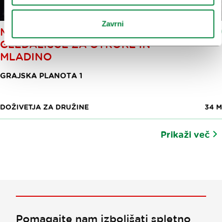
Zavrni
MINI TEATER LJUBLJANA:
GLEDALIŠČE ZA OTROKE IN
MLADINO
GRAJSKA PLANOTA 1
DOŽIVETJA ZA DRUŽINE
34 M
Prikaži več
Pomagajte nam izboljšati spletno