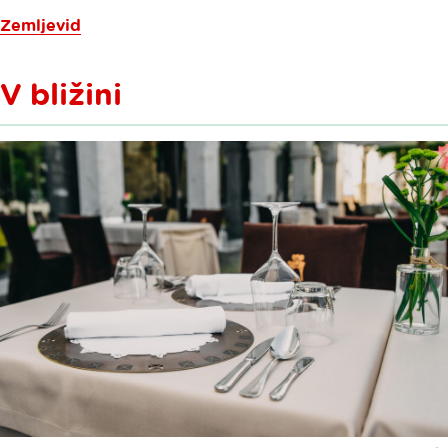
Zemljevid
V bližini