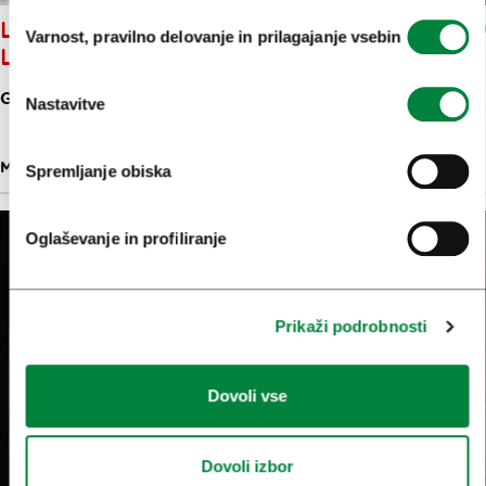
Izbira
LUTKOVNI MUZEJ NA
Varnost, pravilno delovanje in prilagajanje vsebin
soglasja
LJUBLJANSKEM GRADU
GRAJSKA PLANOTA 1
Nastavitve
MUZEJI
32 M
Spremljanje obiska
Oglaševanje in profiliranje
Prikaži podrobnosti
Dovoli vse
Dovoli izbor