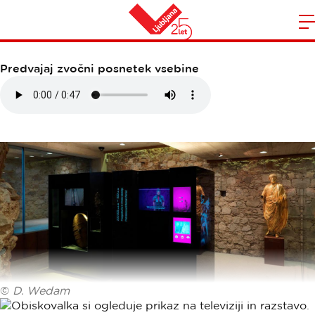
SLOVENSKA ZGODOVINA
Domov
n
Predvajaj zvočni posnetek vsebine
©
D. Wedam