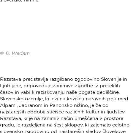
©
D. Wedam
Razstava predstavlja razgibano zgodovino Slovenije in
Ljubljane, pripoveduje zanimive zgodbe iz preteklih
časov in vabi k raziskovanju naše bogate dediščine.
Slovensko ozemlje, ki leži na križišču naravnih poti med
Alpami, Jadranom in Panonsko nižino, je že od
najstarejših obdobij stičišče različnih kultur in ljudstev.
Razstava, ki je na zanimiv način umeščena v prostore
gradu, je razdeljena na šest sklopov, ki zajemajo celotno
slovensko zgodovino od najstarejših sledov človekove