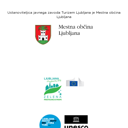
Evropski
socialni
Ustanoviteljica javnega zavoda Turizem Ljubljana je Mestna občina
sklad
Ljubljana
Link
do
spletne
strani
Ljubljana.si
Link
do
spletne
strani
Ljubljana.si