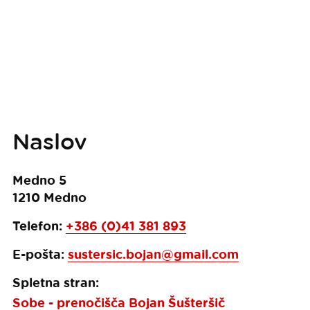
Naslov
Medno 5
1210
Medno
Telefon:
+386 (0)41 381 893
E-pošta:
sustersic.bojan@gmail.com
Spletna stran:
Sobe - prenočišča Bojan Šušteršič