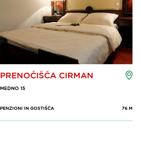
Zem
PRENOČIŠČA CIRMAN
toč
int
MEDNO 15
PENZIONI IN GOSTIŠČA
76 M