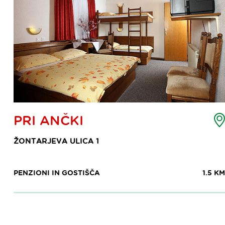
emljevid
PRI ANČKI
očke
nteresa
ŽONTARJEVA ULICA 1
PENZIONI IN GOSTIŠČA
1.5 KM