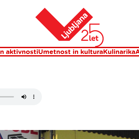
Domov
OČIŠČA BOJAN
n aktivnosti
Umetnost in kultura
Kulinarika
A