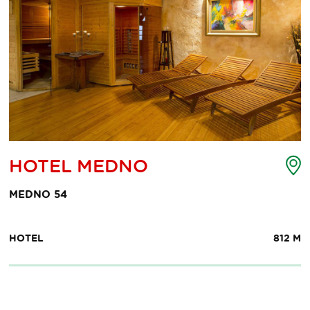
ljevid
Z
HOTEL MEDNO
ke
t
eresa
i
MEDNO 54
HOTEL
812 M