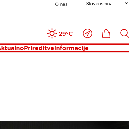
O nas
Blizu
Ikona
Išči
29°C
mene
ktualno
Prireditve
Informacije