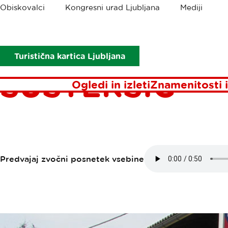
Drobtinice
Obiskovalci
Kongresni urad Ljubljana
Mediji
Točke interesa
Sobe - prenočišča Bojan Šušteršič
SOBE - PREN
Turistična kartica Ljubljana
ŠUŠTERŠIČ
Ogledi in izleti
Znamenitosti i
Predvajaj zvočni posnetek vsebine