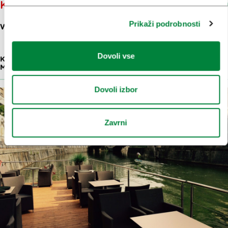
KAVARNA ZVEZDA
Prikaži podrobnosti
WOLFOVA 14
Dovoli vse
KAVARNE, SLAŠČIČARNE IN FINE
23 M
MESTNE PEKARNE
Dovoli izbor
Zavrni