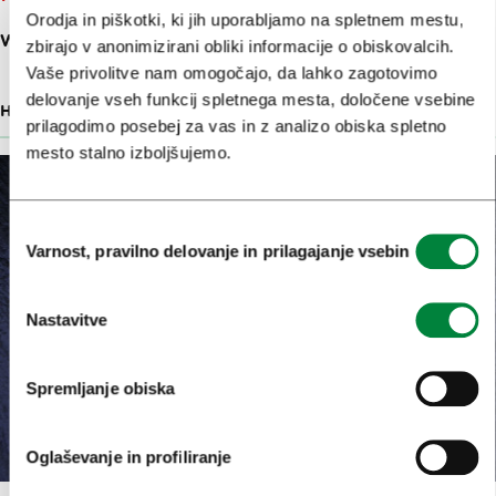
Orodja in piškotki, ki jih uporabljamo na spletnem mestu,
WOLFOVA ULICA 12
zbirajo v anonimizirani obliki informacije o obiskovalcih.
Vaše privolitve nam omogočajo, da lahko zagotovimo
delovanje vseh funkcij spletnega mesta, določene vsebine
HOTEL
11 M
prilagodimo posebej za vas in z analizo obiska spletno
mesto stalno izboljšujemo.
Izbira
Varnost, pravilno delovanje in prilagajanje vsebin
soglasja
Nastavitve
Spremljanje obiska
Oglaševanje in profiliranje