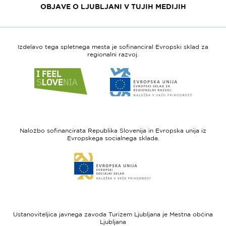
OBJAVE O LJUBLJANI V TUJIH MEDIJIH
Izdelavo tega spletnega mesta je sofinanciral Evropski sklad za
regionalni razvoj.
Link
Link
do
do
spletne
spletne
strani
strani
I
Evropska
feel
unija
Naložbo sofinancirata Republika Slovenija in Evropska unija iz
Slovenia
-
Evropskega socialnega sklada.
Evropski
Link
sklad
do
za
spletne
regionalni
strani
razvoj
Evropski
socialni
Ustanoviteljica javnega zavoda Turizem Ljubljana je Mestna občina
sklad
Ljubljana