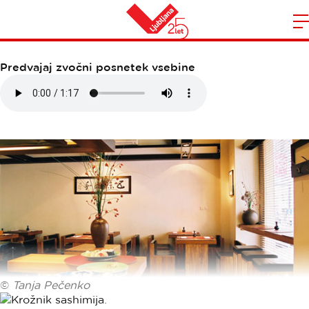
SUSHIMAMA
Domov
n
Predvajaj zvočni posnetek vsebine
©
Tanja Pečenko