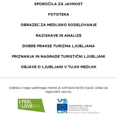
SPOROČILA ZA JAVNOST
FOTOTEKA
OBRAZEC ZA MEDIJSKO SODELOVANJE
RAZISKAVE IN ANALIZE
DOBRE PRAKSE TURIZMA LJUBLJANA
PRIZNANJA IN NAGRADE TURISTIČNI LJUBLJANI
OBJAVE O LJUBLJANI V TUJIH MEDIJIH
Izdelavo tega spletnega mesta je sofinanciral Evropski sklad za
regionalni razvoj.
Link
Link
do
do
spletne
spletne