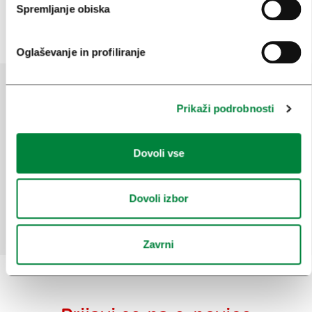
Spremljanje obiska
Oglaševanje in profiliranje
Prikaži podrobnosti
Pomagajte nam izboljšati spletno
mesto
Dovoli vse
Ste našli informacije, ki ste jih iskali?
Dovoli izbor
Da
Ne
Zavrni