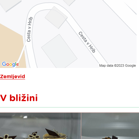
Zemljevid
V bližini