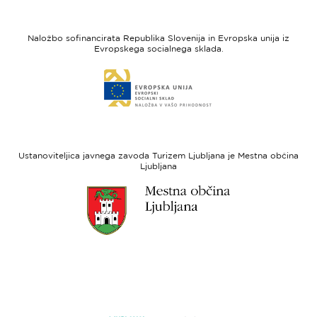
strani
strani
I
Evropska
feel
unija
Naložbo sofinancirata Republika Slovenija in Evropska unija iz
Slovenia
-
Evropskega socialnega sklada.
Evropski
Link
sklad
do
za
spletne
regionalni
strani
razvoj
Evropski
socialni
Ustanoviteljica javnega zavoda Turizem Ljubljana je Mestna občina
sklad
Ljubljana
Link
do
spletne
strani
Ljubljana.si