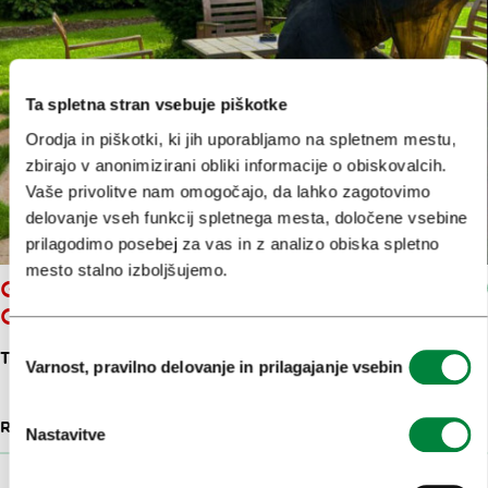
Ta spletna stran vsebuje piškotke
Orodja in piškotki, ki jih uporabljamo na spletnem mestu,
zbirajo v anonimizirani obliki informacije o obiskovalcih.
Vaše privolitve nam omogočajo, da lahko zagotovimo
delovanje vseh funkcij spletnega mesta, določene vsebine
prilagodimo posebej za vas in z analizo obiska spletno
mesto stalno izboljšujemo.
GOSTILNICA IN PIZZERIA KAVAL
CLUB
Izbira
TACENSKA CESTA 95
Varnost, pravilno delovanje in prilagajanje vsebin
soglasja
RESTAVRACIJE IN GOSTILNE
1.3 KM
Nastavitve
Prikaži več