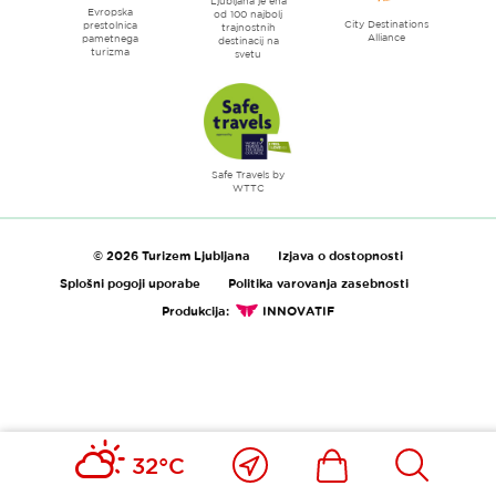
Ljubljana je ena
Evropska
od 100 najbolj
City Destinations
prestolnica
trajnostnih
Alliance
pametnega
destinacij na
turizma
svetu
Safe Travels by
WTTC
© 2026 Turizem Ljubljana
Izjava o dostopnosti
Splošni pogoji uporabe
Politika varovanja zasebnosti
Produkcija:
INNOVATIF
Blizu
Ikona
Išči
32°C
mene