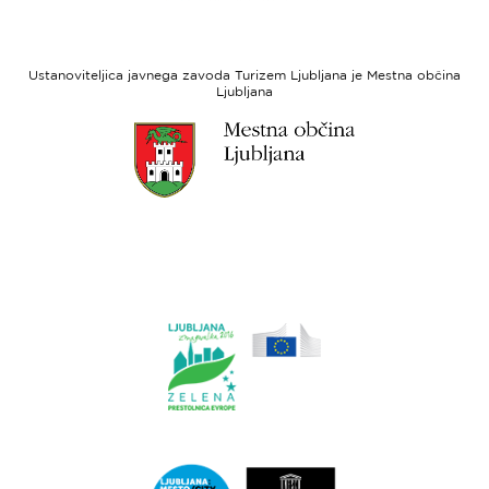
strani
razvoj
Evropski
socialni
Ustanoviteljica javnega zavoda Turizem Ljubljana je Mestna občina
sklad
Ljubljana
Link
do
spletne
strani
Ljubljana.si
Link
do
spletne