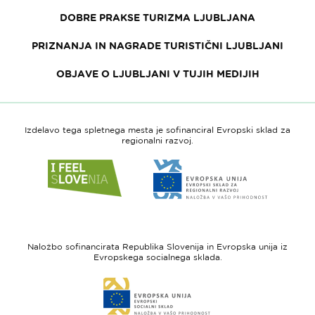
DOBRE PRAKSE TURIZMA LJUBLJANA
PRIZNANJA IN NAGRADE TURISTIČNI LJUBLJANI
OBJAVE O LJUBLJANI V TUJIH MEDIJIH
Izdelavo tega spletnega mesta je sofinanciral Evropski sklad za
regionalni razvoj.
Link
Link
do
do
spletne
spletne
strani
strani
I
Evropska
feel
unija
Naložbo sofinancirata Republika Slovenija in Evropska unija iz
Slovenia
-
Evropskega socialnega sklada.
Evropski
Link
sklad
do
za
spletne
regionalni