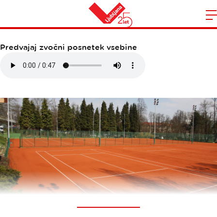
TENIS CENTER TIVOLI
Domov
n
Predvajaj zvočni posnetek vsebine