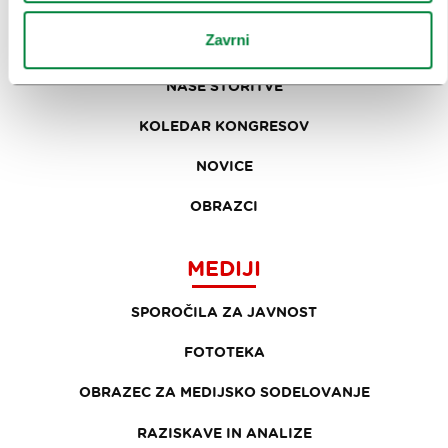
ZAKAJ LJUBLJANA
Zavrni
NAČRTOVANJE DOGODKOV
NAŠE STORITVE
KOLEDAR KONGRESOV
NOVICE
OBRAZCI
MEDIJI
SPOROČILA ZA JAVNOST
FOTOTEKA
OBRAZEC ZA MEDIJSKO SODELOVANJE
RAZISKAVE IN ANALIZE