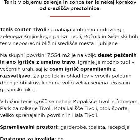
Tenis v objemu zelenja in sonca ter le nekaj korakov
od središča prestolnice.
Tenis center Tivoli
se nahaja v objemu čudovitega
zelenega Krajinskega parka Tivoli, Rožnik in Šišenski hrib
ter v neposredni bližini središča mesta Ljubljane.
Na skupni površini 7.554 m2 je na voljo
deset peščenih
in eno igrišče z umetno travo
. Igranje je možno tudi v
večernih urah, saj je
osem igrišč opremljenih z
razsvetljavo
. Za počitek in ohladitev v vročih poletnih
dneh je obiskovalcem na voljo velika senčna terasa in
gostinski lokal.
V bližini tenis igrišč se nahaja Kopališče Tivoli s fitnesom,
Park za rolkarje Tivoli, Kotalkališče Tivoli, otok športa,
veliko sprehajalnih površin in Hala Tivoli.
Spremljevalni prostori:
garderobe, toaleta, recepcija
Dostopno za invalide:
ne