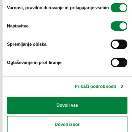
Izbira
Varnost, pravilno delovanje in prilagajanje vsebin
soglasja
OBISKOVALCI
Nastavitve
OGLEDI IN IZLETI
ZNAMENITOSTI IN AKTIVNOSTI
Spremljanje obiska
UMETNOST IN KULTURA
Oglaševanje in profiliranje
KULINARIKA
AKTUALNO
Prikaži podrobnosti
PRIREDITVE
INFORMACIJE
Dovoli vse
KONGRESNI URAD LJUBLJANA
Dovoli izbor