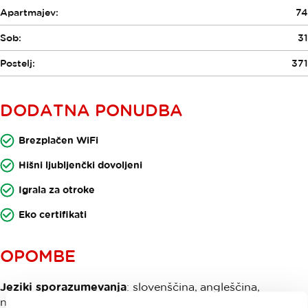
Apartmajev:
74
Sob:
31
Postelj:
371
DODATNA PONUDBA
Brezplačen WiFi
Hišni ljubljenčki dovoljeni
Igrala za otroke
Eko certifikati
OPOMBE
Jeziki sporazumevanja
: slovenščina, angleščina,
nemščina, italijanščina