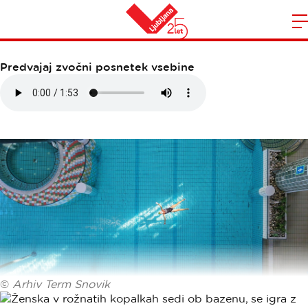
TERME SNOVIK
Domov
n
Predvajaj zvočni posnetek vsebine
©
Arhiv Term Snovik