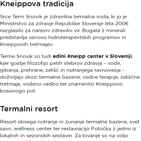
Kneippova tradicija
Srce Term Snovik je zdravilna termalna voda, ki jo je
Ministrstvo za zdravje Republike Slovenije leta 2006
razglasilo za naravni zdravilni vir. Bogata z minerali
predstavlja osnovo hidroterapevtskih programov in
Kneippovih tretmajev.
Terme Snovik so tudi
edini Kneipp center v Sloveniji
,
kjer gostje filozofijo petih stebrov zdravja – vode,
gibanja, prehrane, zelišč in notranjega ravnovesja –
doživljajo skozi termalne bazene, vodne terapije, zeliščne
tretmaje, vodeno vadbo ter znamenito Kneippovo
bosonogo pot.
Termalni resort
Resort obsega notranje in zunanje termalne bazene, svet
savn, wellness center ter restavracijo Potočka z jedmi iz
lokalnih in sezonskih sestavin. Za bivanje so na voljo