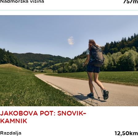
Nadmorska višina
757m
JAKOBOVA POT: SNOVIK–
KAMNIK
Razdalja
12,50km