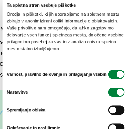
Ta spletna stran vsebuje piškotke
Orodja in piškotki, ki jih uporabljamo na spletnem mestu,
zbirajo v anonimizirani obliki informacije o obiskovalcih.
Naslov
Vaše privolitve nam omogočajo, da lahko zagotovimo
delovanje vseh funkcij spletnega mesta, določene vsebine
prilagodimo posebej za vas in z analizo obiska spletno
Snovik 7
1219
Laze v Tuhinju
mesto stalno izboljšujemo.
Telefon:
+386 (0)1 83 44 100, 080 81 23
E-pošta:
info@terme-snovik.si
Izbira
Varnost, pravilno delovanje in prilagajanje vsebin
Spletna stran:
Terme Snovik
soglasja
Nastavitve
Spremljanje obiska
Oglaševanje in profiliranje