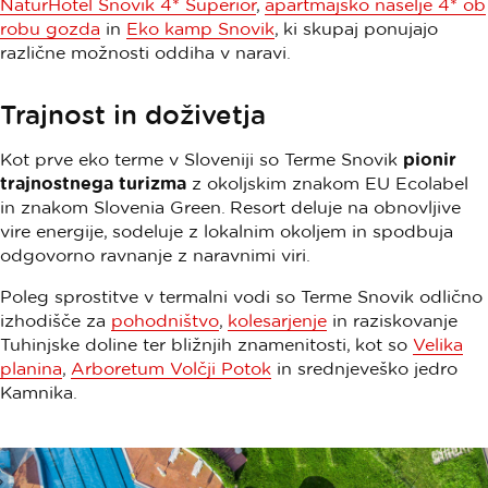
NaturHotel Snovik 4* Superior
,
apartmajsko naselje 4* ob
robu gozda
in
Eko kamp Snovik
, ki skupaj ponujajo
različne možnosti oddiha v naravi.
Trajnost in doživetja
Kot prve eko terme v Sloveniji so Terme Snovik
pionir
trajnostnega turizma
z okoljskim znakom EU Ecolabel
in znakom Slovenia Green. Resort deluje na obnovljive
vire energije, sodeluje z lokalnim okoljem in spodbuja
odgovorno ravnanje z naravnimi viri.
Poleg sprostitve v termalni vodi so Terme Snovik odlično
izhodišče za
pohodništvo
,
kolesarjenje
in raziskovanje
Tuhinjske doline ter bližnjih znamenitosti, kot so
Velika
planina
,
Arboretum Volčji Potok
in srednjeveško jedro
Kamnika.