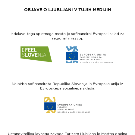
OBJAVE O LJUBLJANI V TUJIH MEDIJIH
Izdelavo tega spletnega mesta je sofinanciral Evropski sklad za
regionalni razvoj.
Link
Link
do
do
spletne
spletne
strani
strani
I
Evropska
feel
unija
Naložbo sofinancirata Republika Slovenija in Evropska unija iz
Slovenia
-
Evropskega socialnega sklada.
Evropski
Link
sklad
do
za
spletne
regionalni
strani
razvoj
Evropski
socialni
Ustanoviteljica javnega zavoda Turizem Ljubljana je Mestna občina