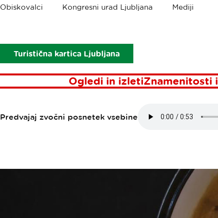
Drobtinice
Obiskovalci
Kongresni urad Ljubljana
Mediji
Točke interesa
Tokyo piknik
TOKYO PIKNI
Turistična kartica Ljubljana
Ogledi in izleti
Znamenitosti i
Predvajaj zvočni posnetek vsebine