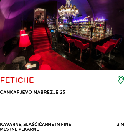
Zem
FETICHE
toč
int
CANKARJEVO NABREŽJE 25
KAVARNE, SLAŠČIČARNE IN FINE
3 M
MESTNE PEKARNE