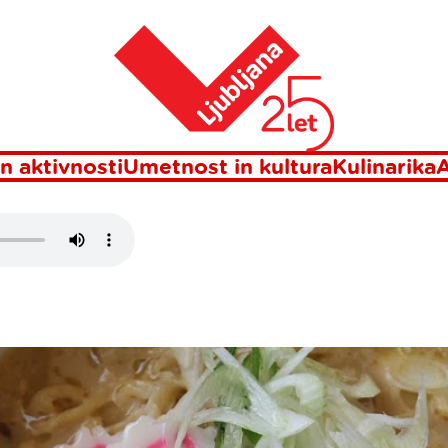
Domov
K
n aktivnosti
Umetnost in kultura
Kulinarika
A