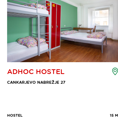
emljevid
ADHOC HOSTEL
očke
nteresa
CANKARJEVO NABREŽJE 27
HOSTEL
15 M