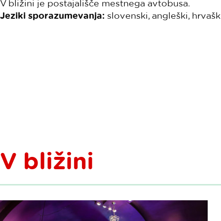
V bližini je postajališče mestnega avtobusa.
Jeziki sporazumevanja:
slovenski, angleški, hrvaški
V bližini