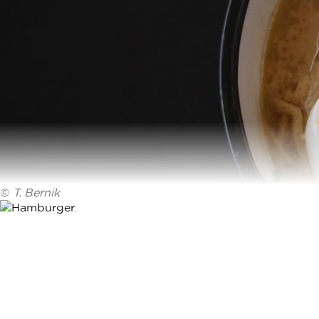
©
T. Bernik