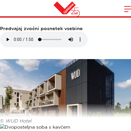
WUD HOTEL
Domov
n
Predvajaj zvočni posnetek vsebine
©
WUD Hotel