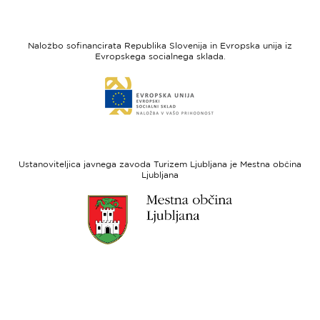
strani
strani
I
Evropska
feel
unija
Naložbo sofinancirata Republika Slovenija in Evropska unija iz
Slovenia
-
Evropskega socialnega sklada.
Evropski
Link
sklad
do
za
spletne
regionalni
strani
razvoj
Evropski
socialni
Ustanoviteljica javnega zavoda Turizem Ljubljana je Mestna občina
sklad
Ljubljana
Link
do
spletne
strani
Ljubljana.si