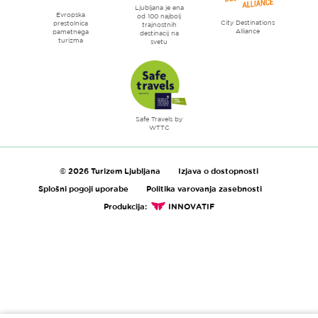
Ljubljana je ena
Evropska
od 100 najbolj
City Destinations
prestolnica
trajnostnih
Alliance
pametnega
destinacij na
turizma
svetu
Safe Travels by
WTTC
© 2026 Turizem Ljubljana
Izjava o dostopnosti
Splošni pogoji uporabe
Politika varovanja zasebnosti
Produkcija:
INNOVATIF