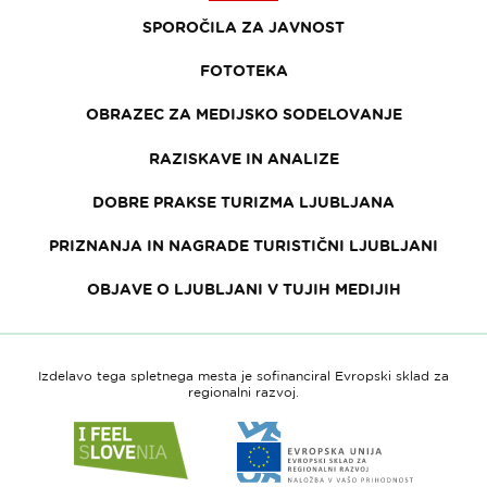
SPOROČILA ZA JAVNOST
FOTOTEKA
OBRAZEC ZA MEDIJSKO SODELOVANJE
RAZISKAVE IN ANALIZE
DOBRE PRAKSE TURIZMA LJUBLJANA
PRIZNANJA IN NAGRADE TURISTIČNI LJUBLJANI
OBJAVE O LJUBLJANI V TUJIH MEDIJIH
Izdelavo tega spletnega mesta je sofinanciral Evropski sklad za
regionalni razvoj.
Link
Link
do
do
spletne
spletne