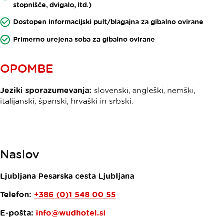
stopnišče, dvigalo, itd.)
Dostopen informacijski pult/blagajna za gibalno ovirane
Primerno urejena soba za gibalno ovirane
OPOMBE
Jeziki sporazumevanja:
slovenski, angleški, nemški,
italijanski, španski, hrvaški in srbski.
Naslov
Ljubljana Pesarska cesta
Ljubljana
Telefon:
+386 (0)1 548 00 55
E-pošta:
info@wudhotel.si