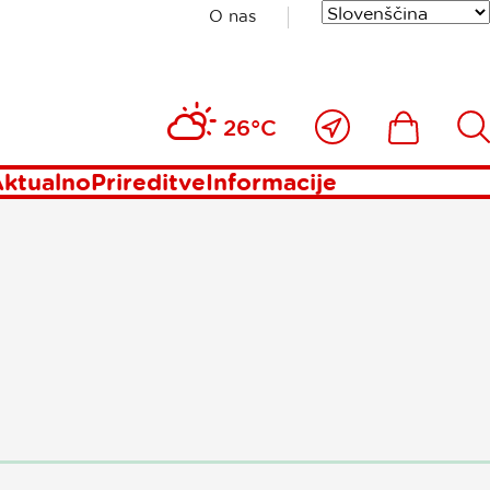
O nas
Blizu
Ikona
Išči
26°C
mene
ktualno
Prireditve
Informacije