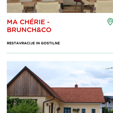
emljevid
MA CHÉRIE -
očke
BRUNCH&CO
nteresa
RESTAVRACIJE IN GOSTILNE