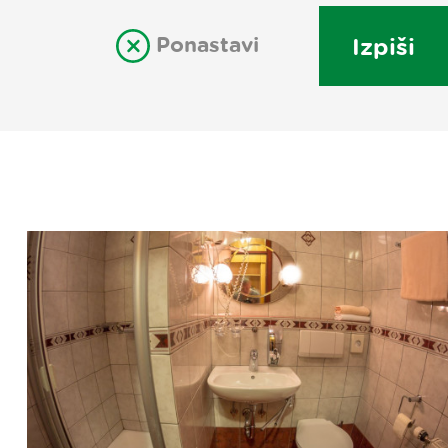
Ponastavi
Izpiši