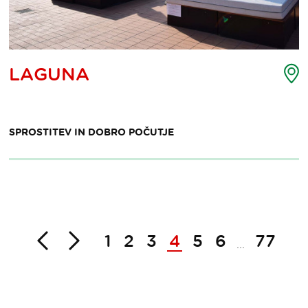
ljevid
Z
LAGUNA
ke
t
eresa
i
SPROSTITEV IN DOBRO POČUTJE
Nazaj
Naprej
1
2
3
4
5
6
77
...