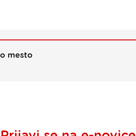
no mesto
Prijavi se na
e-novice