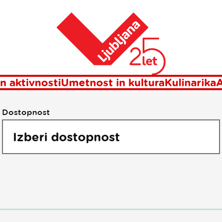
Točke interesa
Domov
n aktivnosti
Umetnost in kultura
Kulinarika
A
Dostopnost