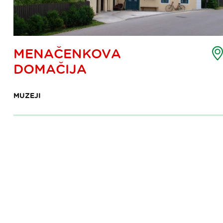
emljevid
MENAČENKOVA
očke
DOMAČIJA
nteresa
MUZEJI