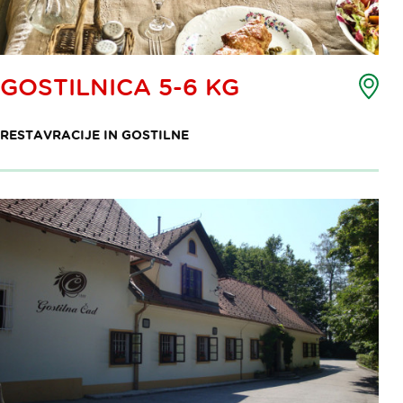
Zem
GOSTILNICA 5-6 KG
toč
int
RESTAVRACIJE IN GOSTILNE