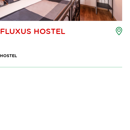
Zem
FLUXUS HOSTEL
toč
int
HOSTEL
Paginacija