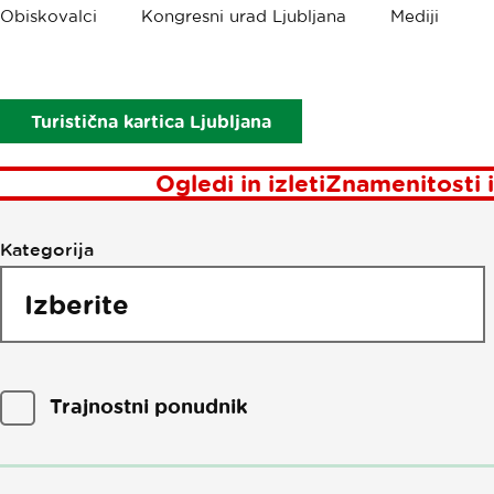
Obiskovalci
Kongresni urad Ljubljana
Mediji
Turistična kartica Ljubljana
Ogledi in izleti
Znamenitosti i
Filtriraj
Kategorija
po
točkah
interesa
Trajnostni ponudnik