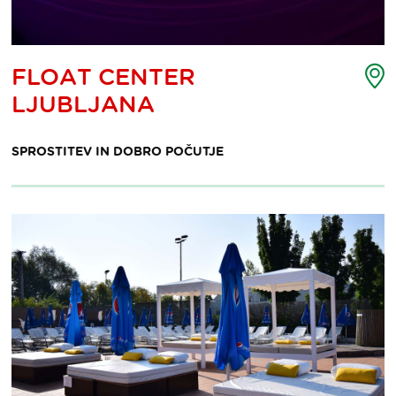
ljevid
Z
FLOAT CENTER
ke
t
LJUBLJANA
eresa
i
SPROSTITEV IN DOBRO POČUTJE