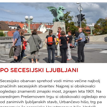
PO SECESIJSKI LJUBLJANI
Secesijsko obarvan sprehod vodi mimo večine najbolj
značilnih secesijskih stvaritev. Najprej si obiskovalci
ogledajo znameniti zmajski most, zgrajen leta 1901. Na
osrednjem Prešernovem trgu si obiskovalci ogledajo eno
od zanimivih ljubljanskih stavb, Urbančevo hišo, trg pa
zaznamuje še secesijska Hauptmanova hiša. Vzdolž