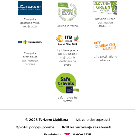
strani
Ljubljana
mesto
Slovenia Green
literature
Evropska
Destination
gastronomska
Zelena in varna
Platinum
regija 2021
Ljubljana je ena
Evropska
od 100 najbolj
City Destinations
prestolnica
trajnostnih
Alliance
pametnega
destinacij na
turizma
svetu
Safe Travels by
WTTC
© 2026 Turizem Ljubljana
Izjava o dostopnosti
Splošni pogoji uporabe
Politika varovanja zasebnosti
Produkcija:
INNOVATIF