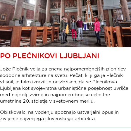
PO PLEČNIKOVI LJUBLJANI
Jože Plečnik velja za enega najpomembnejših pionirjev
sodobne arhitekture na svetu. Pečat, ki ji ga je Plečnik
vtisnil, je tako izrazit in neizbrisen, da se Plečnikova
Ljubljana kot svojevrstna urbanistična posebnost uvršča
med najbolj izvirne in najpomembnejše celostne
umetnine 20. stoletja v svetovnem merilu.
Obiskovalci na vodenju spoznajo ustvarjalni opus in
življenje največjega slovenskega arhitekta.