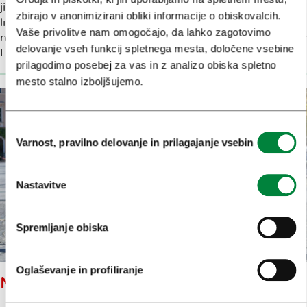
jih pustili v Ljubljani, ki nosi častni naziv Unescovo mesto
zbirajo v anonimizirani obliki informacije o obiskovalcih.
literature. Za razliko od večine evropskih prestolnic, kjer
Vaše privolitve nam omogočajo, da lahko zagotovimo
na glavnih trgih stojijo spomeniki velikim vojskovodjem, v
delovanje vseh funkcij spletnega mesta, določene vsebine
Ljubljani to mesto pripada pesnikom in pisateljem.
prilagodimo posebej za vas in z analizo obiska spletno
mesto stalno izboljšujemo.
Izbira
Varnost, pravilno delovanje in prilagajanje vsebin
soglasja
Nastavitve
Spremljanje obiska
Oglaševanje in profiliranje
MOJSTER PLEČNIK