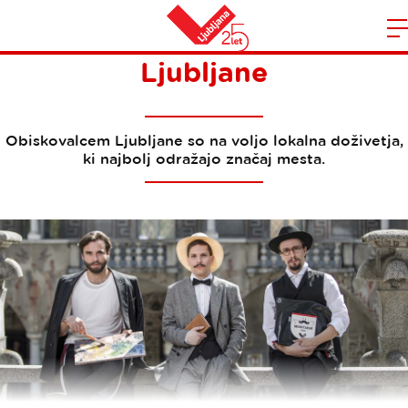
Tematski vodeni ogledi
Domov
Ljubljane
n
Obiskovalcem Ljubljane so na voljo lokalna doživetja,
ki najbolj odražajo značaj mesta.