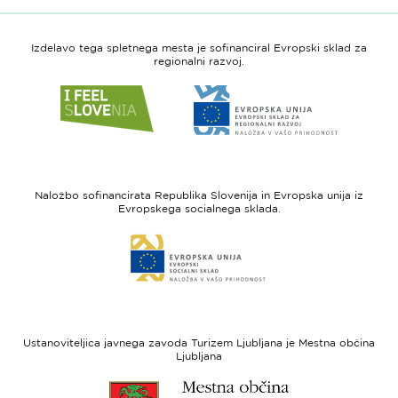
Izdelavo tega spletnega mesta je sofinanciral Evropski sklad za
regionalni razvoj.
Link
Link
do
do
spletne
spletne
strani
strani
I
Evropska
feel
unija
Naložbo sofinancirata Republika Slovenija in Evropska unija iz
Slovenia
-
Evropskega socialnega sklada.
Evropski
Link
sklad
do
za
spletne
regionalni
strani
razvoj
Evropski
socialni
Ustanoviteljica javnega zavoda Turizem Ljubljana je Mestna občina
sklad
Ljubljana