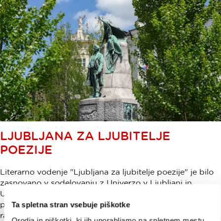
LJUBLJANA ZA LJUBITELJE
POEZIJE
Literarno vodenje "Ljubljana za ljubitelje poezije" je bilo
zasnovano v sodelovanju z Univerzo v Ljubljani in
Univerzo v Celovcu. Namen vodenja je opozoriti na dela,
predvsem pa na vpliv velikanov slovenske poezije na
Ta spletna stran vsebuje piškotke
razvoju slovenskega jezika in literature, ter na sledi, ki so
Orodja in piškotki, ki jih uporabljamo na spletnem mestu,