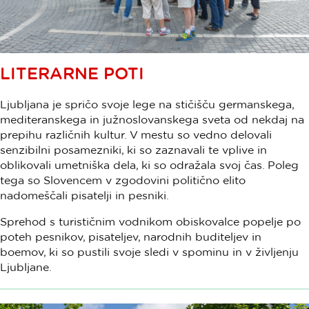
LITERARNE POTI
Ljubljana je spričo svoje lege na stičišču germanskega,
mediteranskega in južnoslovanskega sveta od nekdaj na
prepihu različnih kultur. V mestu so vedno delovali
senzibilni posamezniki, ki so zaznavali te vplive in
oblikovali umetniška dela, ki so odražala svoj čas. Poleg
tega so Slovencem v zgodovini politično elito
nadomeščali pisatelji in pesniki.
Sprehod s turističnim vodnikom obiskovalce popelje po
poteh pesnikov, pisateljev, narodnih buditeljev in
boemov, ki so pustili svoje sledi v spominu in v življenju
Ljubljane.