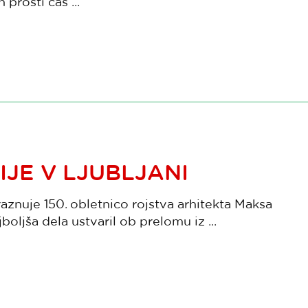
 prosti čas ...
IJE V LJUBLJANI
raznuje 150. obletnico rojstva arhitekta Maksa
jboljša dela ustvaril ob prelomu iz ...