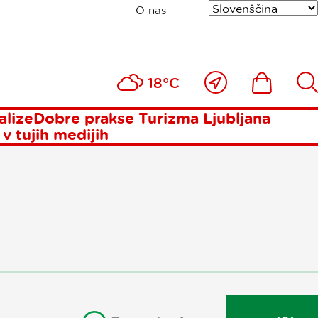
O nas
ost
Blizu
Ikona
Išči
18°C
mene
alize
Dobre prakse Turizma Ljubljana
 v tujih medijih