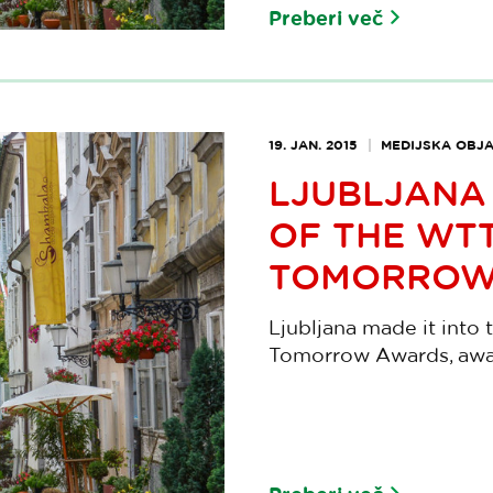
Preberi več
19. JAN. 2015
MEDIJSKA OBJ
LJUBLJANA
OF THE WT
TOMORROW
Ljubljana made it into 
Tomorrow Awards, awar