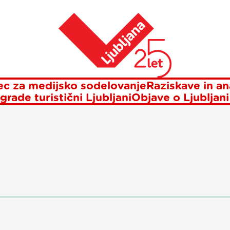
Domov
oročila za javn
c za medijsko sodelovanje
Raziskave in an
grade turistični Ljubljani
Objave o Ljubljani