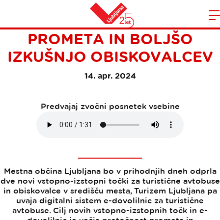
ZA VEČJO PRETOČNOST
Domov
PROMETA IN BOLJŠO
n
IZKUŠNJO OBISKOVALCEV
14. apr. 2024
Predvajaj zvočni posnetek vsebine
Mestna občina Ljubljana bo v prihodnjih dneh odprla
dve novi vstopno-izstopni točki za turistične avtobuse
in obiskovalce v središču mesta, Turizem Ljubljana pa
uvaja digitalni sistem e-dovolilnic za turistične
avtobuse. Cilj novih vstopno-izstopnih točk in e-