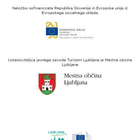
feel
unija
Naložbo sofinancirata Republika Slovenija in Evropska unija iz
Slovenia
-
Evropskega socialnega sklada.
Evropski
Link
sklad
do
za
spletne
regionalni
strani
razvoj
Evropski
socialni
Ustanoviteljica javnega zavoda Turizem Ljubljana je Mestna občina
sklad
Ljubljana
Link
do
spletne
strani
Ljubljana.si