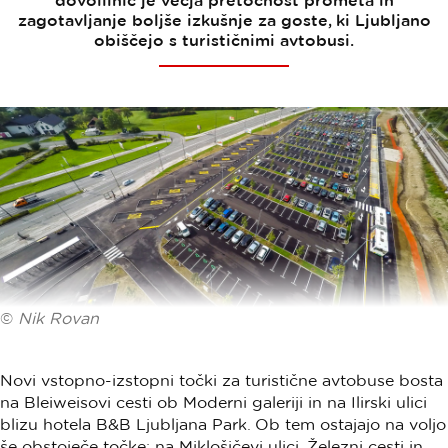
dovolilnic je večja pretočnost prometa in
zagotavljanje boljše izkušnje za goste, ki Ljubljano
obiščejo s turističnimi avtobusi.
©
Nik Rovan
Novi vstopno-izstopni točki za turistične avtobuse bosta
na Bleiweisovi cesti ob Moderni galeriji in na Ilirski ulici
blizu hotela B&B Ljubljana Park. Ob tem ostajajo na voljo
še obstoječe točke: na Miklošičevi ulici, Železni cesti in