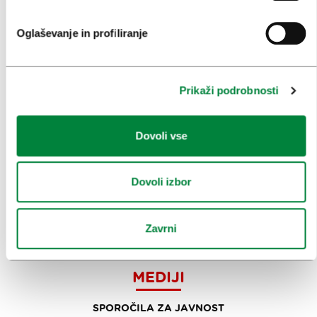
INFORMACIJE
Oglaševanje in profiliranje
KONGRESNI URAD LJUBLJANA
ZAKAJ LJUBLJANA
Prikaži podrobnosti
NAČRTOVANJE DOGODKOV
Dovoli vse
NAŠE STORITVE
KOLEDAR KONGRESOV
Dovoli izbor
NOVICE
Zavrni
OBRAZCI
MEDIJI
SPOROČILA ZA JAVNOST