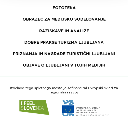
FOTOTEKA
OBRAZEC ZA MEDIJSKO SODELOVANJE
RAZISKAVE IN ANALIZE
DOBRE PRAKSE TURIZMA LJUBLJANA
PRIZNANJA IN NAGRADE TURISTIČNI LJUBLJANI
OBJAVE O LJUBLJANI V TUJIH MEDIJIH
Izdelavo tega spletnega mesta je sofinanciral Evropski sklad za
regionalni razvoj.
Link
Link
do
do
spletne
spletne
strani
strani
I
Evropska