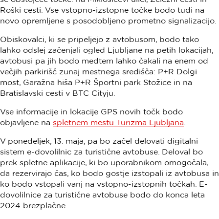
Roški cesti. Vse vstopno-izstopne točke bodo tudi na
novo opremljene s posodobljeno prometno signalizacijo.
Obiskovalci, ki se pripeljejo z avtobusom, bodo tako
lahko odslej začenjali ogled Ljubljane na petih lokacijah,
avtobusi pa jih bodo medtem lahko čakali na enem od
večjih parkirišč zunaj mestnega središča: P+R Dolgi
most, Garažna hiša P+R Športni park Stožice in na
Bratislavski cesti v BTC Cityju.
Vse informacije in lokacije GPS novih točk bodo
objavljene na
spletnem mestu Turizma Ljubljana
.
V ponedeljek, 13. maja, pa bo začel delovati digitalni
sistem e-dovolilnic za turistične avtobuse. Deloval bo
prek spletne aplikacije, ki bo uporabnikom omogočala,
da rezervirajo čas, ko bodo gostje izstopali iz avtobusa in
ko bodo vstopali vanj na vstopno-izstopnih točkah. E-
dovolilnice za turistične avtobuse bodo do konca leta
2024 brezplačne.