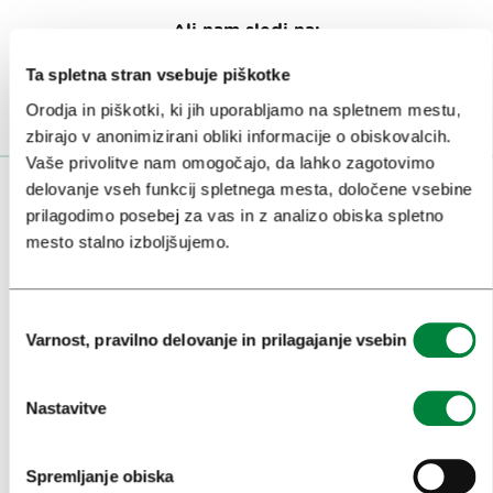
Ali nam sledi na:
Ta spletna stran vsebuje piškotke
Orodja in piškotki, ki jih uporabljamo na spletnem mestu,
zbirajo v anonimizirani obliki informacije o obiskovalcih.
Vaše privolitve nam omogočajo, da lahko zagotovimo
delovanje vseh funkcij spletnega mesta, določene vsebine
OBISKOVALCI
prilagodimo posebej za vas in z analizo obiska spletno
mesto stalno izboljšujemo.
OGLEDI IN IZLETI
ZNAMENITOSTI IN AKTIVNOSTI
Izbira
Varnost, pravilno delovanje in prilagajanje vsebin
UMETNOST IN KULTURA
soglasja
KULINARIKA
Nastavitve
AKTUALNO
PRIREDITVE
Spremljanje obiska