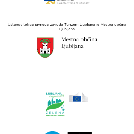
spletne
regionalni
strani
razvoj
Evropski
socialni
Ustanoviteljica javnega zavoda Turizem Ljubljana je Mestna občina
sklad
Ljubljana
Link
do
spletne
strani
Ljubljana.si
Link
do
spletne