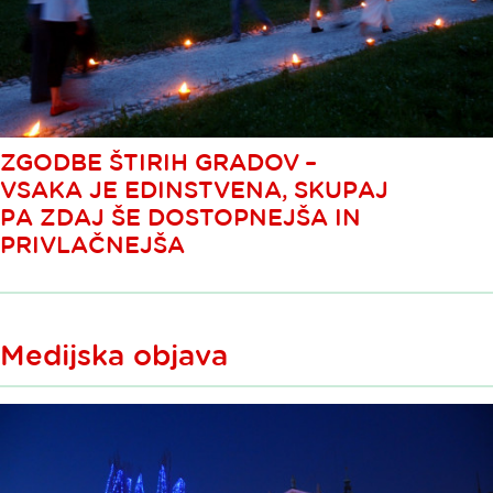
ZGODBE ŠTIRIH GRADOV –
VSAKA JE EDINSTVENA, SKUPAJ
PA ZDAJ ŠE DOSTOPNEJŠA IN
PRIVLAČNEJŠA
Medijska objava