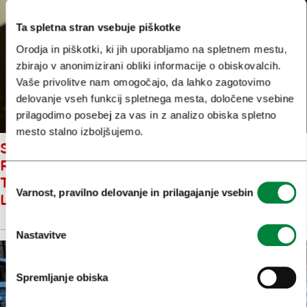
Ta spletna stran vsebuje piškotke
Orodja in piškotki, ki jih uporabljamo na spletnem mestu,
zbirajo v anonimizirani obliki informacije o obiskovalcih.
Vaše privolitve nam omogočajo, da lahko zagotovimo
delovanje vseh funkcij spletnega mesta, določene vsebine
prilagodimo posebej za vas in z analizo obiska spletno
mesto stalno izboljšujemo.
STRATEŠKE USMERITVE
RAZVOJA IN TRŽENJA
Izbira
TURISTIČNE DESTINACIJE
Varnost, pravilno delovanje in prilagajanje vsebin
soglasja
LJUBLJANA V POTRDITVI
Nastavitve
Spremljanje obiska