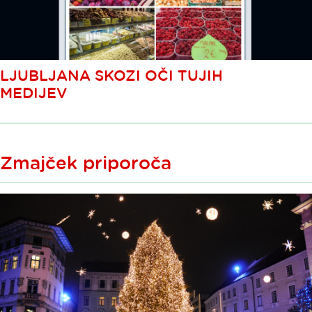
LJUBLJANA SKOZI OČI TUJIH
MEDIJEV
Zmajček priporoča