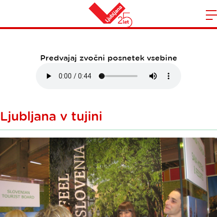
December 2013
Domov
n
Predvajaj zvočni posnetek vsebine
Ljubljana v tujini