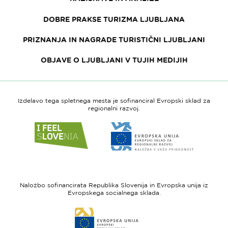
DOBRE PRAKSE TURIZMA LJUBLJANA
PRIZNANJA IN NAGRADE TURISTIČNI LJUBLJANI
OBJAVE O LJUBLJANI V TUJIH MEDIJIH
Izdelavo tega spletnega mesta je sofinanciral Evropski sklad za
regionalni razvoj.
Link
Link
do
do
spletne
spletne
strani
strani
I
Evropska
feel
unija
Naložbo sofinancirata Republika Slovenija in Evropska unija iz
Slovenia
-
Evropskega socialnega sklada.
Evropski
Link
sklad
do
za