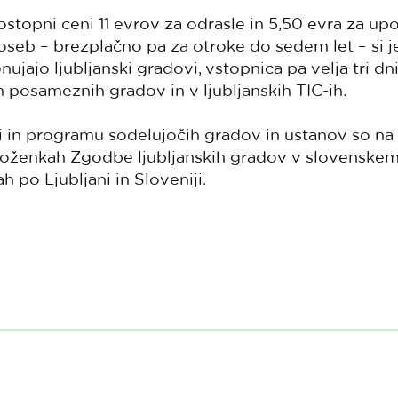
topni ceni 11 evrov za odrasle in 5,50 evra za up
 oseb – brezplačno pa za otroke do sedem let – si
onujajo ljubljanski gradovi, vstopnica pa velja tri 
h posameznih gradov in v ljubljanskih TIC-ih.
i in programu sodelujočih gradov in ustanov so na 
loženkah Zgodbe ljubljanskih gradov v slovenskem 
h po Ljubljani in Sloveniji.