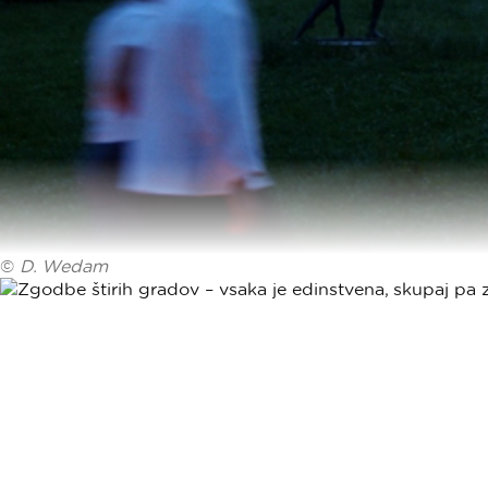
©
D. Wedam