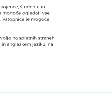
okojence, študente in
 je mogoče ogledati vse
dni. Vstopnice je mogoče
voljo na spletnih straneh
in angleškem jeziku; na