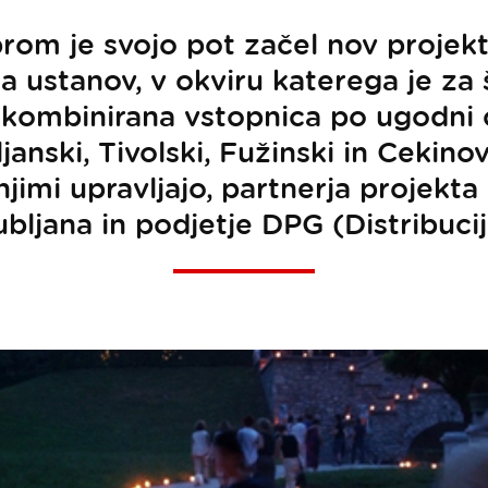
om je svojo pot začel nov projekt š
 ustanov, v okviru katerega je za št
 kombinirana vstopnica po ugodni c
ljanski, Tivolski, Fužinski in Cekin
njimi upravljajo, partnerja projekt
ubljana in podjetje DPG (Distribucij