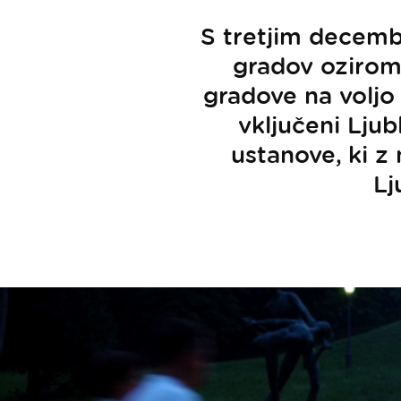
S tretjim decembr
gradov oziroma
gradove na voljo
vključeni Ljub
ustanove, ki z 
Lj