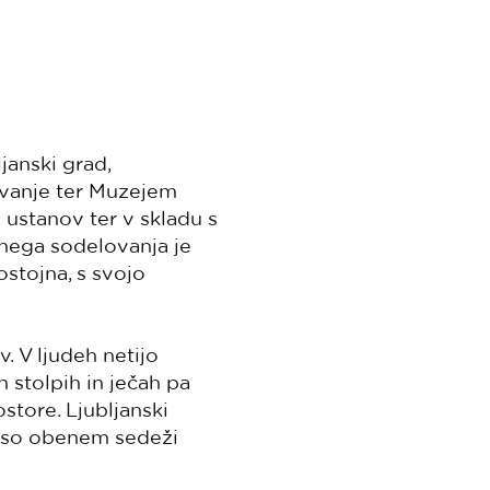
anski grad,
ovanje ter Muzejem
ustanov ter v skladu s
lnega sodelovanja je
stojna, s svojo
. V ljudeh netijo
 stolpih in ječah pa
store. Ljubljanski
j so obenem sedeži