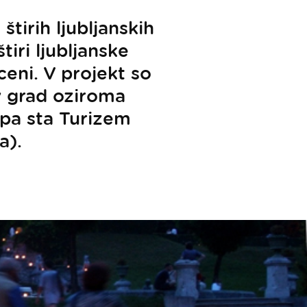
tirih ljubljanskih
iri ljubljanske
eni. V projekt so
ov grad oziroma
a pa sta Turizem
a).