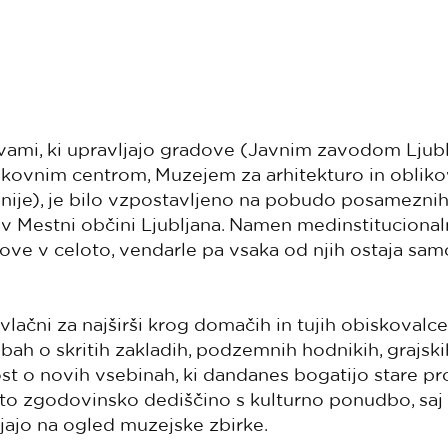
mi, ki upravljajo gradove (Javnim zavodom Ljublj
kovnim centrom, Muzejem za arhitekturo in oblik
ije), je bilo vzpostavljeno na pobudo posameznih 
e v Mestni občini Ljubljana. Namen medinstituciona
ve v celoto, vendarle pa vsaka od njih ostaja samo
lačni za najširši krog domačih in tujih obiskovalcev
bah o skritih zakladih, podzemnih hodnikih, grajskih
t o novih vsebinah, ki dandanes bogatijo stare pro
to zgodovinsko dediščino s kulturno ponudbo, sa
ujajo na ogled muzejske zbirke.