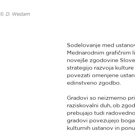
©
D. Wedam
Sodelovanje med ustanova
Mednarodnim grafičnim li
novejše zgodovine Sloven
strategijo razvoja kultur
povezati omenjene ustano
edinstveno zgodbo.
Gradovi so neizmerno priv
raziskovalni duh, ob zgod
prebujajo tudi radovednos
gradovi povezujejo boga
kulturnih ustanov in pon