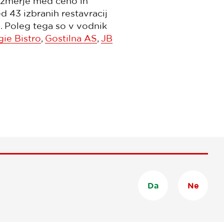
razmerje med ceno in
ed 43 izbranih restavracij
 Poleg tega so v vodnik
ie Bistro
,
Gostilna AS
,
JB
Da
Ne