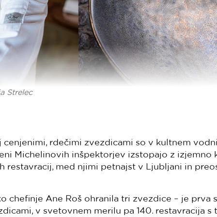
ja Strelec
lj cenjenimi, rdečimi zvezdicami so v kultnem vodni
eni Michelinovih inšpektorjev izstopajo z izjemno k
h restavracij, med njimi petnajst v Ljubljani in pre
o chefinje Ane Roš ohranila tri zvezdice – je prva 
zdicami, v svetovnem merilu pa 140. restavracija s