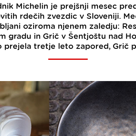
dnik Michelin je prejšnji mesec pred
itih rdečih zvezdic v Sloveniji. Me
jubljani oziroma njenem zaledju: Res
m gradu in Grič v Šentjoštu nad Ho
 prejela tretje leto zapored, Grič p