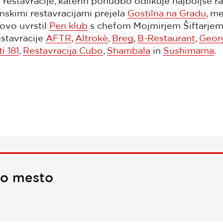
estavracije, katerih ponudbo odlikuje najboljše 
anskimi restavracijami prejela
Gostilna na Gradu
, m
novo uvrstil
Pen klub
s chefom Mojmirjem Šiftarjem.
estavracije
AFTR
,
Altrokè
,
Breg
,
B-Restaurant
,
Georg
i 181
,
Restavracija Cubo
,
Shambala
in
Sushimama
.
no mesto