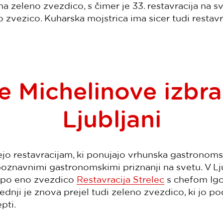
a zeleno zvezdico, s čimer je 33. restavracija na sv
 zvezico. Kuharska mojstrica ima sicer tudi restavr
e Michelinove izbra
Ljubljani
jo restavracijam, ki ponujajo vrhunska gastronoms
oznavnimi gastronomskimi priznanji na svetu. V Ljub
a po eno zvezdico
Restavracija Strelec
s chefom Ig
dnji je znova prejel tudi zeleno zvezdico, ki jo po
pti.