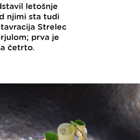
stavil letošnje
d njimi sta tudi
tavracija Strelec
rjulom; prva je
a četrto.