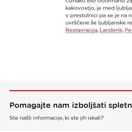
Oznako Bib Gourmand za r
kakovostjo, je med ljublj
v prestolnici pa se je na 
uvrščene še ljubljanske r
Restavracija
,
Landerik
,
Pet
Pomagajte nam izboljšati splet
Ste našli informacije, ki ste jih iskali?