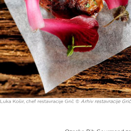
Luka Košir, chef restavracije Grič ©
Arhiv restavracije Grič