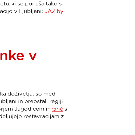
etu, ki se ponaša tako s
acijo v Ljubljani:
JAZ by
nke v
ka doživetja; so med
ljani in preostali regiji
orjem Jagodicem in
Grič
s
deljujejo restavracijam z