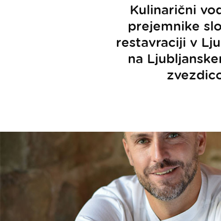
Kulinarični vo
prejemnike slov
restavraciji v L
na Ljubljanske
zvezdico