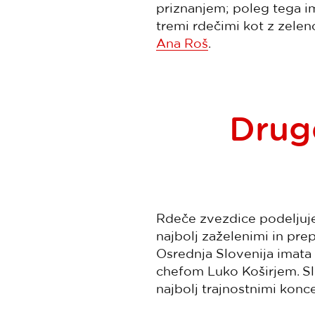
priznanjem; poleg tega im
tremi rdečimi kot z zeleno
Ana Roš
.
Drug
Rdeče zvezdice podeljuje
najbolj zaželenimi in prep
Osrednja Slovenija imat
chefom Luko Koširjem. Sle
najbolj trajnostnimi konce