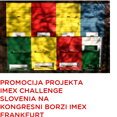
PROMOCIJA PROJEKTA
IMEX CHALLENGE
SLOVENIA NA
KONGRESNI BORZI IMEX
FRANKFURT