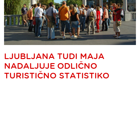
LJUBLJANA TUDI MAJA
NADALJUJE ODLIČNO
TURISTIČNO STATISTIKO