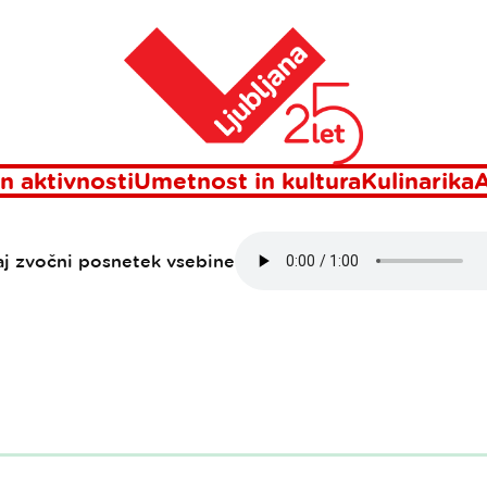
Domov
Junij 2012
n aktivnosti
Umetnost in kultura
Kulinarika
A
aj zvočni posnetek vsebine