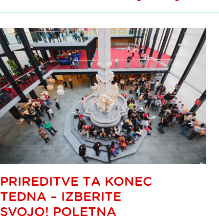
PRIREDITVE TA KONEC
TEDNA – IZBERITE
SVOJO! POLETNA