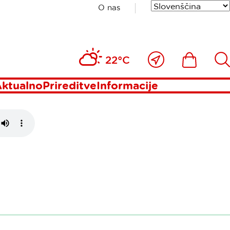
O nas
Blizu
Ikona
Išči
22°C
mene
ktualno
Prireditve
Informacije