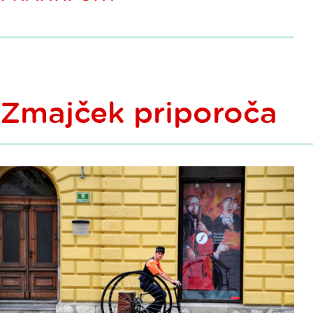
Zmajček priporoča