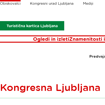
Drobtinice
Obiskovalci
Kongresni urad Ljubljana
Mediji
Obiskovalci
Aktualno
Pisma iz Ljubljane
Junij 2012
Turistična kartica Ljubljana
Ogledi in izleti
Znamenitosti i
Predvaj
Kongresna Ljubljana