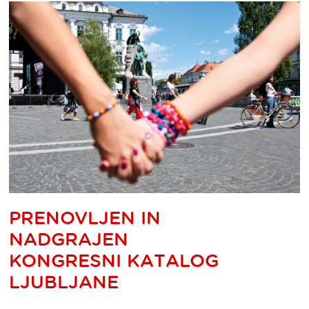
PRENOVLJEN IN
NADGRAJEN
KONGRESNI KATALOG
LJUBLJANE