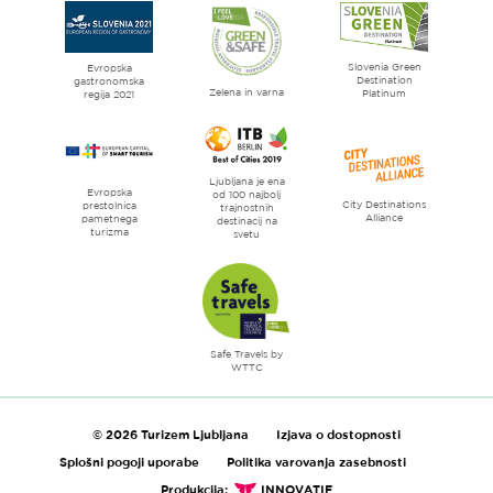
strani
Ljubljana
mesto
Slovenia Green
literature
Evropska
Destination
gastronomska
Zelena in varna
Platinum
regija 2021
Ljubljana je ena
Evropska
od 100 najbolj
City Destinations
prestolnica
trajnostnih
Alliance
pametnega
destinacij na
turizma
svetu
Safe Travels by
WTTC
© 2026 Turizem Ljubljana
Izjava o dostopnosti
Splošni pogoji uporabe
Politika varovanja zasebnosti
Produkcija:
INNOVATIF