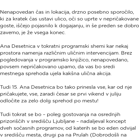
Nenapovedan čas in lokacija, drzno posebno sporočilo,
ki za kratek čas ustavi ulico, oči so uprte v nepričakovane
goste, iščejo pojasnilo k dogajanju, in še preden se dobro
zavemo, je že vsega konec.
Ana Desetnica v tokratni programski shemi kar nekaj
prostora namenja različnim uličnim intervencijam. Brez
pogledovanja v programsko knjižico, nenapovedano,
povsem nepričakovano upamo, da vas bo sredi
mestnega sprehoda ujela kakšna ulična akcija.
Tudi 15. Ana Desetnica bo tako prinesla vse, kar od nje
pričakujete, vse, zaradi česar se prvi vikend v juliju
odločite za zelo dolg sprehod po mestu!
Tudi tokrat se bo – poleg gostovanja na osrednjih
prizoriščih v središču Ljubljane – nadaljeval koncept
dveh sočasnih programov, od katerih se bo eden odvijal
v središču mesta, drugi pa na Prulah (Dobrodošli na