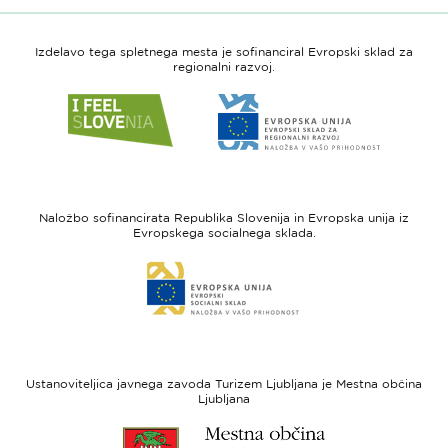
Izdelavo tega spletnega mesta je sofinanciral Evropski sklad za
regionalni razvoj.
Link
Link
do
do
spletne
spletne
strani
strani
I
Evropska
feel
unija
Naložbo sofinancirata Republika Slovenija in Evropska unija iz
Slovenia
-
Evropskega socialnega sklada.
Evropski
Link
sklad
do
za
spletne
regionalni
strani
razvoj
Evropski
socialni
Ustanoviteljica javnega zavoda Turizem Ljubljana je Mestna občina
sklad
Ljubljana