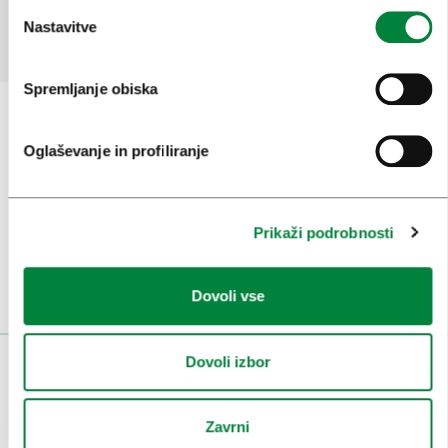
Da
Ne
Nastavitve
Spremljanje obiska
Oglaševanje in profiliranje
Prijavi se na
e-novice
Ali nam sledi na:
Prikaži podrobnosti
Dovoli vse
Dovoli izbor
OBISKOVALCI
OGLEDI IN IZLETI
Zavrni