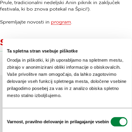
Prule, tradicionalni nedeljski Anin piknik in zaključek
festivala, ki bo znova potekal na Špici!).
Spremljajte novosti in
program
.
Sorodne vsebine
Ta spletna stran vsebuje piškotke
Orodja in piškotki, ki jih uporabljamo na spletnem mestu,
zbirajo v anonimizirani obliki informacije o obiskovalcih.
Vaše privolitve nam omogočajo, da lahko zagotovimo
delovanje vseh funkcij spletnega mesta, določene vsebine
prilagodimo posebej za vas in z analizo obiska spletno
mesto stalno izboljšujemo.
Pomagajte nam izboljšati spletno
mesto
Izbira
Ste našli informacije, ki ste jih iskali?
Varnost, pravilno delovanje in prilagajanje vsebin
soglasja