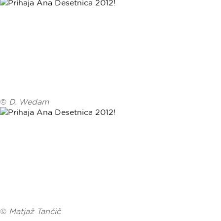
©
D. Wedam
©
Matjaž Tančič