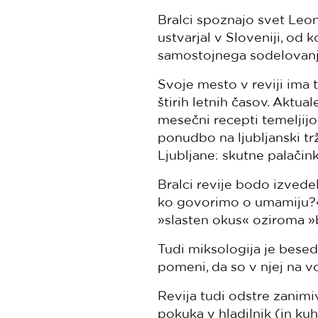
Bralci spoznajo svet Leon
ustvarjal v Sloveniji, od
samostojnega sodelovanja 
Svoje mesto v reviji ima t
štirih letnih časov. Aktual
mesečni recepti temeljijo
ponudbo na ljubljanski trž
Ljubljane: skutne palači
Bralci revije bodo izved
ko govorimo o umamiju?«
»slasten okus« oziroma »b
Tudi miksologija je beseda, 
pomeni, da so v njej na v
Revija tudi odstre zanimiv
pokuka v hladilnik (in kuh