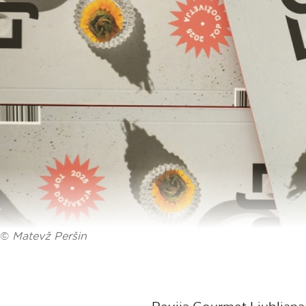
©
Matevž Peršin