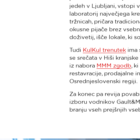
jedeh v Ljubljani, vstopi 
laboratorij največjega kre
tržnicah, pričara tradicion
okusne pijače brez vsebn
doživetij, išče lokale, ki
Tudi
KulKul trenutek
ima s
se srečata v Hiši kranjsk
iz nabora
MMM zgodb
, k
restavracije, prodajalne i
Osrednjeslovenski regiji.
Za konec pa revija povabi
izboru vodnikov Gault&Mil
branju vseh prejšnjih vseb