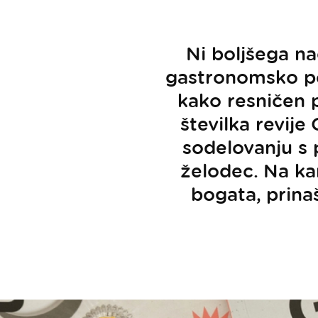
Ni boljšega na
gastronomsko pon
kako resničen p
številka revije
sodelovanju s p
želodec. Na kar
bogata, prinaš