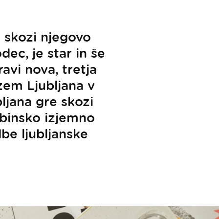
t skozi njegovo
ec, je star in še
avi nova, tretja
izem Ljubljana v
bljana gre skozi
sebinsko izjemno
dbe ljubljanske