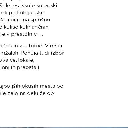
šole, raziskuje kuharski
odi po ljubljanskih
eš piti« in na splošno
kulise kulinaričnih
 v prestolnici ...
ično in kul-turno. V reviji
omžalah. Ponuja tudi izbor
valce, lokale,
jani in preostali
ajboljših okusih mesta po
ile zelo na delu že ob