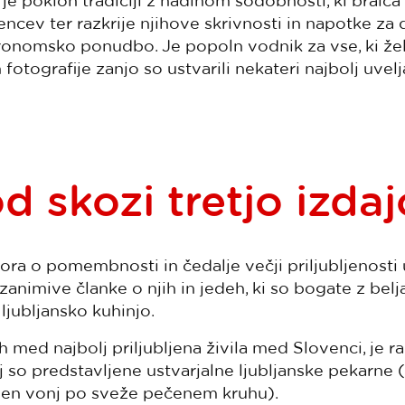
je poklon tradiciji z nadihom sodobnosti, ki bralca 
cev ter razkrije njihove skrivnosti in napotke za 
ronomsko ponudbo. Je popoln vodnik za vse, ki želi
 fotografije zanjo so ustvarili nekateri najbolj uvelj
 skozi tretjo izdaj
ora o pomembnosti in čedalje večji priljubljenosti 
 zanimive članke o njih in jedeh, ki so bogate z bel
ljubljansko kuhinjo.
 med najbolj priljubljena živila med Slovenci, je ra
jej so predstavljene ustvarjalne ljubljanske pekarne
men vonj po sveže pečenem kruhu).