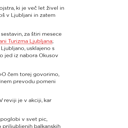
ra, ki je več let živel in
oš v Ljubljani in zatem
 sestavin, za štiri mesece
rani Turizma Ljubljana
;
Ljubljano, usklajeno s
sko jed iz nabora Okusov
 »O čem torej govorimo,
sednem prevodu pomeni
reviji je v akciji, kar
 poglobi v svet pic,
o priljubljenih balkanskih