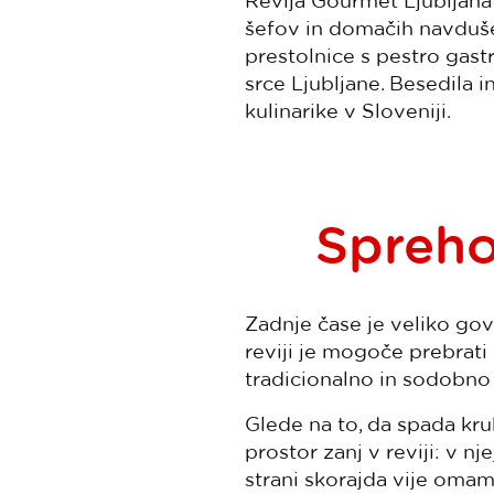
Revija Gourmet Ljubljana 
šefov in domačih navdušen
prestolnice s pestro gast
srce Ljubljane. Besedila in
kulinarike v Sloveniji.
Sprehod
Zadnje čase je veliko gov
reviji je mogoče prebrati
tradicionalno in sodobno 
Glede na to, da spada kruh
prostor zanj v reviji: v n
strani skorajda vije oma