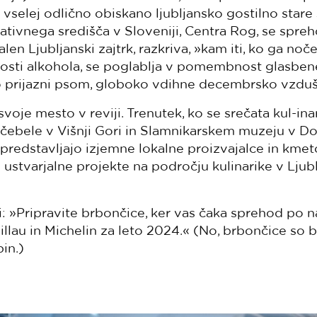
v vselej odlično obiskano ljubljansko gostilno stare 
ativnega središča v Sloveniji, Centra Rog, se spreh
alen Ljubljanski zajtrk, razkriva, »kam iti, ko ga noč
osti alkohola, se poglablja v pomembnost glasbene 
 so prijazni psom, globoko vdihne decembrsko vzdušje
voje mesto v reviji. Trenutek, ko se srečata kul-inar
e čebele v Višnji Gori in Slamnikarskem muzeju v D
i predstavljajo izjemne lokalne proizvajalce in kmeto
n ustvarjalne projekte na področju kulinarike v Ljubl
: »Pripravite brbončice, ker vas čaka sprehod po n
lau in Michelin za leto 2024.« (No, brbončice so b
in.)