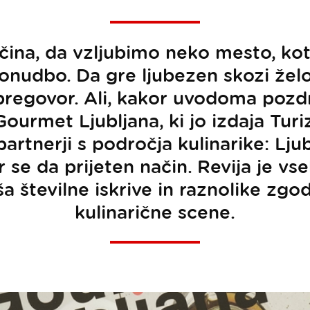
čina, da vzljubimo neko mesto, ko
udbo. Da gre ljubezen skozi želod
regovor. Ali, kakor uvodoma pozdr
 Gourmet Ljubljana, ki jo izdaja Tur
artnerji s področja kulinarike: Lju
 se da prijeten način. Revija je v
a številne iskrive in raznolike zgo
kulinarične scene.