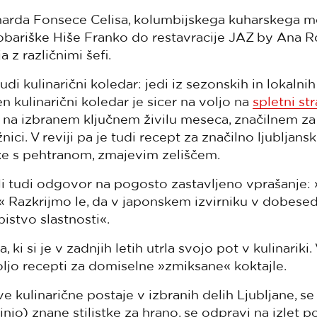
arda Fonsece Celisa, kolumbijskega kuharskega mojst
 kobariške Hiše Franko do restavracije JAZ by Ana R
z različnimi šefi.
udi kulinarični koledar: jedi iz sezonskih in lokalnih
en kulinarični koledar je sicer na voljo na
spletni st
 na izbranem ključnem živilu meseca, značilnem za 
nici. V reviji pa je tudi recept za značilno ljubljan
nke s pehtranom, zmajevim zeliščem.
eli tudi odgovor na pogosto zastavljeno vprašanje:
 Razkrijmo le, da v japonskem izvirniku v dobe
istvo slastnosti«.
ki si je v zadnjih letih utrla svojo pot v kulinariki. V 
oljo recepti za domiselne »zmiksane« koktajle.
e kulinarične postaje v izbranih delih Ljubljane, se
injo) znane stilistke za hrano, se odpravi na izlet p