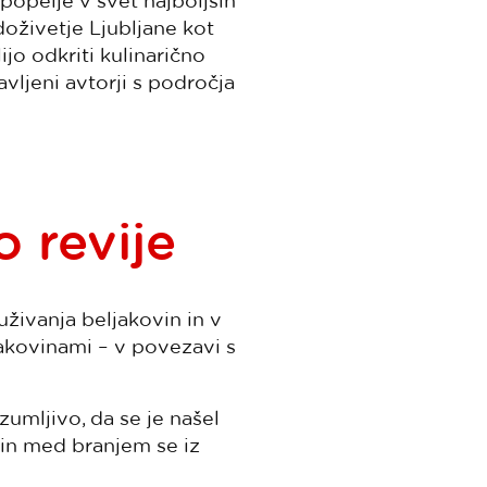
popelje v svet najboljših
doživetje Ljubljane kot
jo odkriti kulinarično
avljeni avtorji s področja
o revije
uživanja beljakovin in v
jakovinami – v povezavi s
zumljivo, da se je našel
 (in med branjem se iz