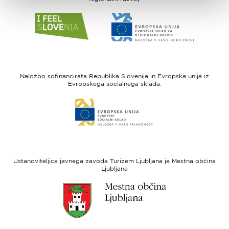
Link
Link
do
do
spletne
spletne
strani
strani
I
Evropska
feel
unija
Naložbo sofinancirata Republika Slovenija in Evropska unija iz
Slovenia
-
Evropskega socialnega sklada.
Evropski
Link
sklad
do
za
spletne
regionalni
strani
razvoj
Evropski
socialni
Ustanoviteljica javnega zavoda Turizem Ljubljana je Mestna občina
sklad
Ljubljana
Link