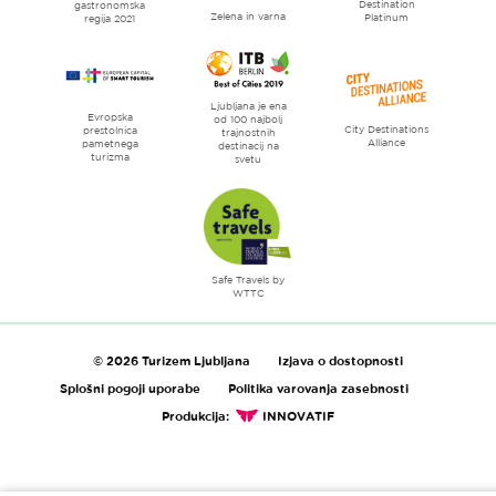
Destination
gastronomska
Zelena in varna
Platinum
regija 2021
Ljubljana je ena
Evropska
od 100 najbolj
City Destinations
prestolnica
trajnostnih
Alliance
pametnega
destinacij na
turizma
svetu
Safe Travels by
WTTC
© 2026 Turizem Ljubljana
Izjava o dostopnosti
Splošni pogoji uporabe
Politika varovanja zasebnosti
Produkcija:
INNOVATIF