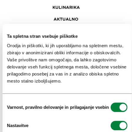
KULINARIKA
AKTUALNO
PRIREDITVE
Ta spletna stran vsebuje piškotke
INFORMACIJE
Orodja in piškotki, ki jih uporabljamo na spletnem mestu,
zbirajo v anonimizirani obliki informacije o obiskovalcih.
Vaše privolitve nam omogočajo, da lahko zagotovimo
KONGRESNI URAD LJUBLJANA
delovanje vseh funkcij spletnega mesta, določene vsebine
prilagodimo posebej za vas in z analizo obiska spletno
ZAKAJ LJUBLJANA
mesto stalno izboljšujemo.
NAČRTOVANJE DOGODKOV
NAŠE STORITVE
Izbira
Varnost, pravilno delovanje in prilagajanje vsebin
soglasja
KOLEDAR KONGRESOV
NOVICE
Nastavitve