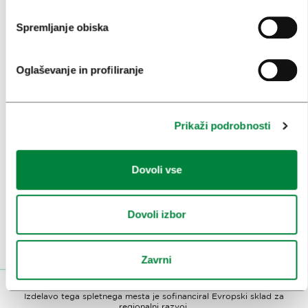
OBRAZCI
Spremljanje obiska
MEDIJI
Oglaševanje in profiliranje
SPOROČILA ZA JAVNOST
FOTOTEKA
Prikaži podrobnosti
OBRAZEC ZA MEDIJSKO SODELOVANJE
RAZISKAVE IN ANALIZE
Dovoli vse
DOBRE PRAKSE TURIZMA LJUBLJANA
PRIZNANJA IN NAGRADE TURISTIČNI LJUBLJANI
Dovoli izbor
OBJAVE O LJUBLJANI V TUJIH MEDIJIH
Zavrni
Izdelavo tega spletnega mesta je sofinanciral Evropski sklad za
regionalni razvoj.