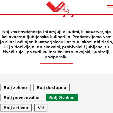
Intervjuji
Domov
n
Naj vas navdahnejo intervjuji z ljudmi, ki soustvarjajo
kakovostno ljubljansko kulinariko. Predstavljamo vam
jo skozi oči njenih ustvarjalcev kot tudi skozi oči tistih,
ki jo doživljajo: obiskovalci, prebivalci Ljubljane, tu
živeči tujci, pa tudi kulinarični strokovnjaki, ljubitelji,
podporniki.
Bolj zeleno
Bolj dostopno
Bolj povezovalno
Bolj živahno
Bolj aktivno
Vsi