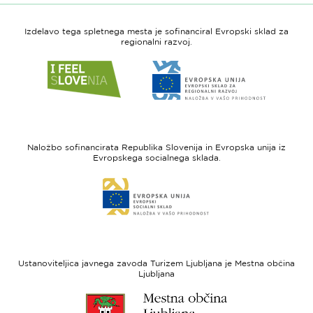
Izdelavo tega spletnega mesta je sofinanciral Evropski sklad za
regionalni razvoj.
Link
Link
do
do
spletne
spletne
strani
strani
I
Evropska
feel
unija
Naložbo sofinancirata Republika Slovenija in Evropska unija iz
Slovenia
-
Evropskega socialnega sklada.
Evropski
Link
sklad
do
za
spletne
regionalni
strani
razvoj
Evropski
socialni
Ustanoviteljica javnega zavoda Turizem Ljubljana je Mestna občina
sklad
Ljubljana