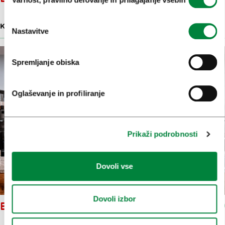
soglasja
KAVARNE, SLAŠČIČARNE IN FINE MESTNE PEKARNE
Nastavitve
Spremljanje obiska
Oglaševanje in profiliranje
Prikaži podrobnosti
Dovoli vse
Dovoli izbor
BROT PEKARNA