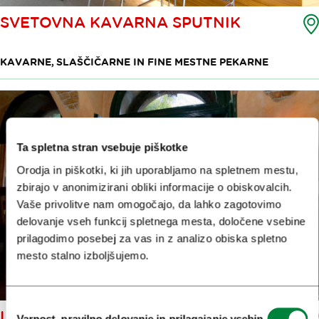
SVETOVNA KAVARNA SPUTNIK
KAVARNE, SLAŠČIČARNE IN FINE MESTNE PEKARNE
Ta spletna stran vsebuje piškotke
Orodja in piškotki, ki jih uporabljamo na spletnem mestu,
zbirajo v anonimizirani obliki informacije o obiskovalcih.
Vaše privolitve nam omogočajo, da lahko zagotovimo
delovanje vseh funkcij spletnega mesta, določene vsebine
prilagodimo posebej za vas in z analizo obiska spletno
mesto stalno izboljšujemo.
Izbira
LE PETIT CAFÉ & RESTAURANT
Varnost, pravilno delovanje in prilagajanje vsebin