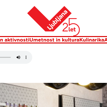
Domov
 LOLITA
n aktivnosti
Umetnost in kultura
Kulinarika
A