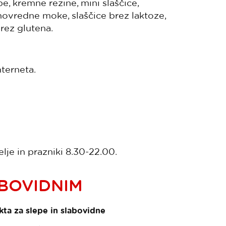
pe, kremne rezine, mini slaščice,
olnovredne moke, slaščice brez laktoze,
brez glutena.
nterneta.
je in prazniki 8.30-22.00.
ABOVIDNIM
ta za slepe in slabovidne