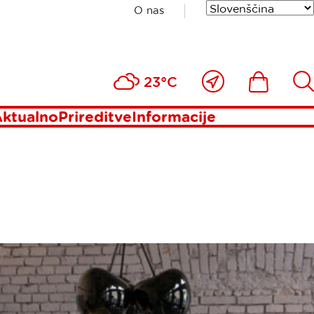
O nas
Blizu
Ikona
Išči
23°C
mene
ktualno
Prireditve
Informacije