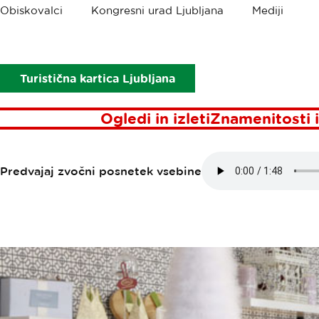
Drobtinice
Obiskovalci
Kongresni urad Ljubljana
Mediji
Točke interesa
Slaščičarna Lolita
SLAŠČIČARNA
Turistična kartica Ljubljana
Ogledi in izleti
Znamenitosti i
Predvajaj zvočni posnetek vsebine