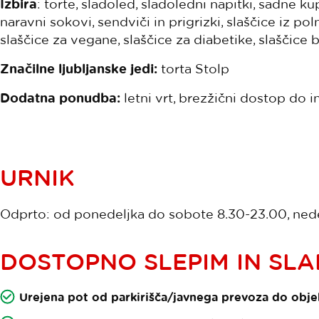
Izbira
: torte, sladoled, sladoledni napitki, sadne ku
naravni sokovi, sendviči in prigrizki, slaščice iz p
slaščice za vegane, slaščice za diabetike, slaščice 
Značilne ljubljanske jedi:
torta Stolp
Dodatna ponudba:
letni vrt, brezžični dostop do i
URNIK
Odprto: od ponedeljka do sobote 8.30-23.00, nedel
DOSTOPNO SLEPIM IN SL
Urejena pot od parkirišča/javnega prevoza do objek