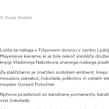
©
Dunja Wedam
Lolita se nahaja v Filipovem dvorcu v centru Ljublj
Mayerjeve kavarne, ki je bila nekoč središče družen
knjigi Vladimirja Nabokova, znanega ruskega pisate
Za slaščičarno je značilen sodoben ambient. Imajo ze
moussov, panakot, čokolade, piškotov in ostalih slašč
mojster Gorazd Potočnik.
Njihova posebnost so kandirane pomaranče, kandirani
vrst čokolade.