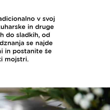
dicionalno v svoj
 kuharske in druge
h do sladkih, od
edznanja se najde
i in postanite še
i mojstri.