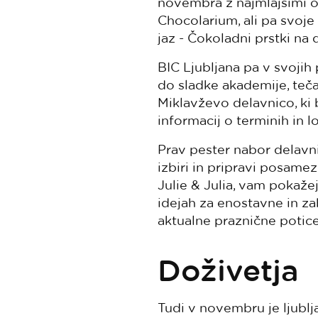
novembra z najmlajšimi o
Chocolarium, ali pa svoj
jaz - Čokoladni prstki na 
BIC Ljubljana pa v svojih 
do sladke akademije, teča
Miklavževo delavnico, ki 
informacij o terminih in l
Prav pester nabor delavn
izbiri in pripravi posame
Julie & Julia, vam pokaže
idejah za enostavne in za
aktualne praznične potic
Doživetja
Tudi v novembru je ljublj