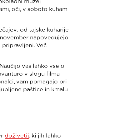
čokoladni muzej
ami, oči, v soboto kuham
ečajev: od tajske kuharije
29. november napovedujejo
pripravljeni. Več
Naučijo vas lahko vse o
avanturo v slogu filma
ionalci, vam pomagajo pri
jubljene paštice in kmalu
er
doživetij
, ki jih lahko