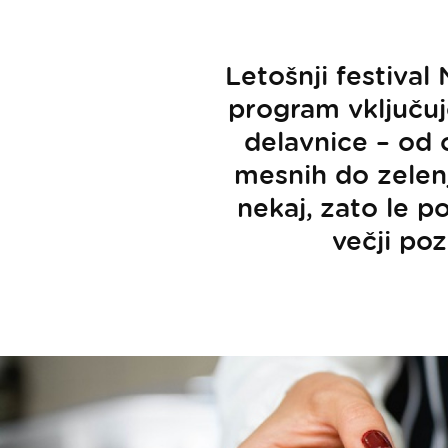
Letošnji festiva
program vključuje
delavnice – od 
mesnih do zelenj
nekaj, zato le p
večji poz