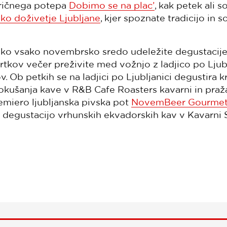
aričnega potepa
Dobimo se na plac’
, kak petek ali 
ko doživetje Ljubljane
, kjer spoznate tradicijo in
lahko vsako novembrsko sredo udeležite degustacije
trtkov večer preživite med vožnjo z ladjico po Ljub
v. Ob petkih se na ladjici po Ljubljanici degustira k
okušanja kave v R&B Cafe Roasters kavarni in praža
emiero ljubljanska pivska pot
NovemBeer Gourmet 
 degustacijo vrhunskih ekvadorskih kav v Kavarni S