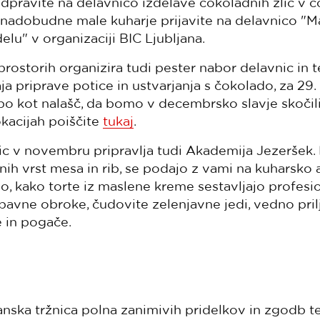
dpravite na delavnico izdelave čokoladnih žlic v 
e nadobudne male kuharje prijavite na delavnico "M
delu" v organizaciji BIC Ljubljana.
prostorih organizira tudi pester nabor delavnic in t
ja priprave potice in ustvarjanja s čokolado, za 
bo kot nalašč, da bomo v decembrsko slavje skočili 
okacijah poiščite
tukaj
.
ic v novembru pripravlja tudi Akademija Jezeršek. 
znih vrst mesa in rib, se podajo z vami na kuharsko 
jo, kako torte iz maslene kreme sestavljajo profes
bavne obroke, čudovite zelenjavne jedi, vedno pril
e in pogače.
anska tržnica polna zanimivih pridelkov in zgodb t