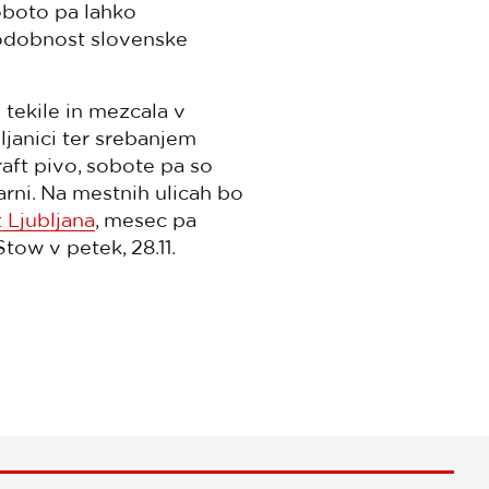
soboto pa lahko
 sodobnost slovenske
 tekile in mezcala v
ljanici ter srebanjem
raft pivo, sobote pa so
rni. Na mestnih ulicah bo
Ljubljana
, mesec pa
tow v petek, 28.11.