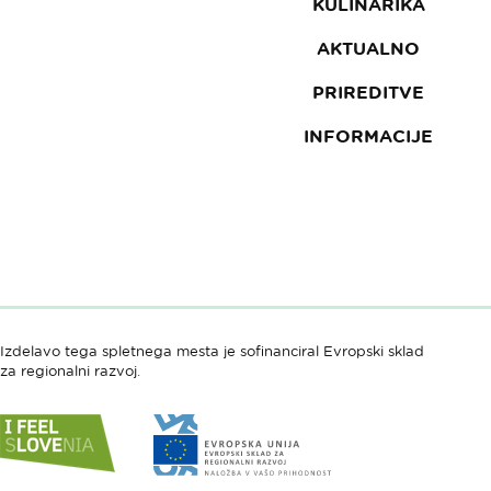
KULINARIKA
AKTUALNO
PRIREDITVE
INFORMACIJE
Izdelavo tega spletnega mesta je sofinanciral Evropski sklad
za regionalni razvoj.
Link
Link
do
do
spletne
spletne