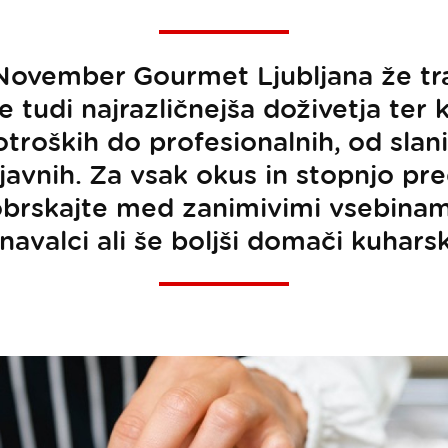
l November Gourmet Ljubljana že tra
 tudi najrazličnejša doživetja ter
otroških do profesionalnih, od slani
avnih. Za vsak okus in stopnjo pr
obrskajte med zanimivimi vsebinam
navalci ali še boljši domači kuharsk