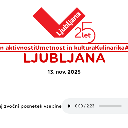
ivala November Gourmet Ljubljana
Domov
VA ZNANJA V SKL
VALA NOVEMBER G
n aktivnosti
Umetnost in kultura
Kulinarika
A
LJUBLJANA
13. nov. 2025
aj zvočni posnetek vsebine