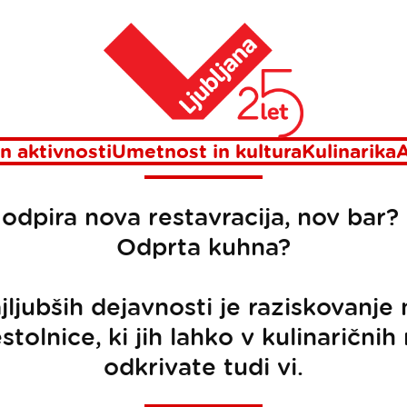
Domov
Novice
n aktivnosti
Umetnost in kultura
Kulinarika
A
i odpira nova restavracija, nov bar?
Odprta kuhna?
jljubših dejavnosti je raziskovanje
stolnice, ki jih lahko v kulinarični
odkrivate tudi vi.