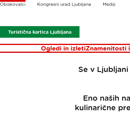
Drobtinice
Obiskovalci
Kongresni urad Ljubljana
Mediji
Obiskovalci
Kulinarika
Novice
Turistična kartica Ljubljana
Ogledi in izleti
Znamenitosti i
Se v Ljubljan
Eno naših na
kulinarične pre