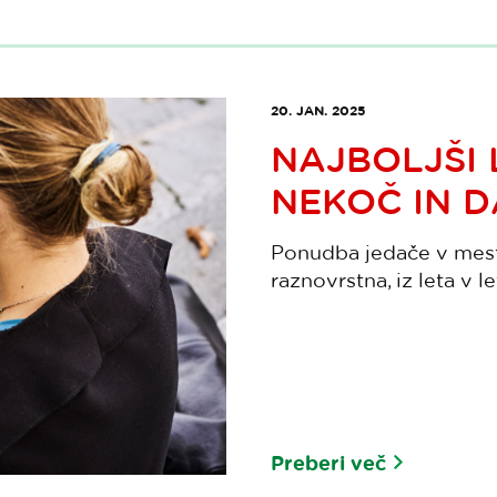
20. JAN. 2025
NAJBOLJŠI 
NEKOČ IN 
Ponudba jedače v mestu
raznovrstna, iz leta v le
Preberi več