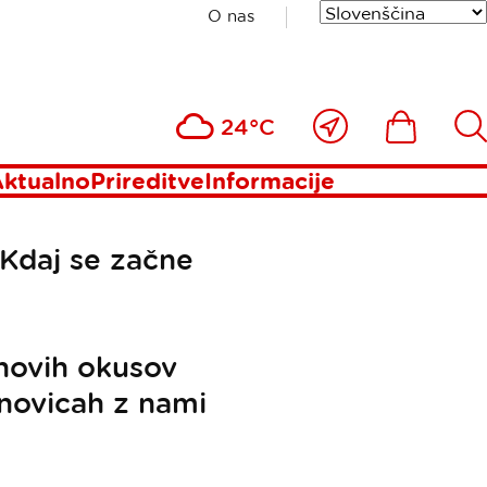
O nas
Blizu
Ikona
Išči
24°C
mene
ktualno
Prireditve
Informacije
 Kdaj se začne
 novih okusov
h novicah z nami