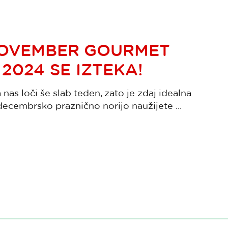
NOVEMBER GOURMET
2024 SE IZTEKA!
as loči še slab teden, zato je zdaj idealna
decembrsko praznično norijo naužijete ...