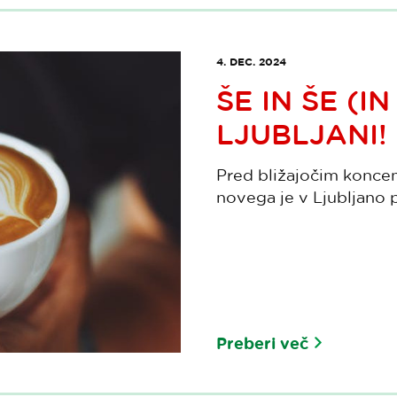
4. DEC. 2024
ŠE IN ŠE (I
LJUBLJANI!
Pred bližajočim koncem
novega je v Ljubljano p
Preberi več