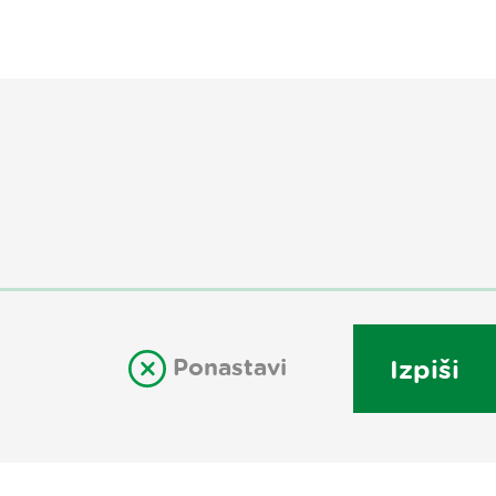
Ponastavi
Izpiši