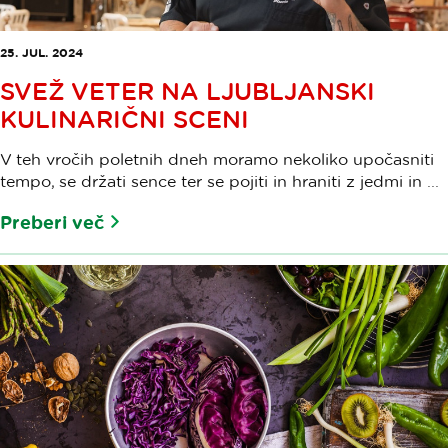
25. JUL. 2024
SVEŽ VETER NA LJUBLJANSKI
KULINARIČNI SCENI
V teh vročih poletnih dneh moramo nekoliko upočasniti
tempo, se držati sence ter se pojiti in hraniti z jedmi in ...
Preberi več