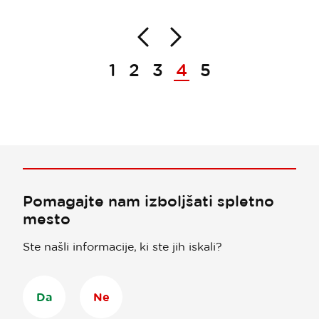
Nazaj
Naprej
Paginacija
1
2
3
4
5
Pomagajte nam izboljšati spletno
mesto
Ste našli informacije, ki ste jih iskali?
Da
Ne