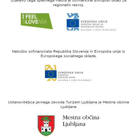
Izdelavo tega spletnega mesta je sofinanciral Evropski sklad za
regionalni razvoj.
Link
Link
do
do
spletne
spletne
strani
strani
I
Evropska
feel
unija
Naložbo sofinancirata Republika Slovenija in Evropska unija iz
Slovenia
-
Evropskega socialnega sklada.
Evropski
Link
sklad
do
za
spletne
regionalni
strani
razvoj
Evropski
socialni
Ustanoviteljica javnega zavoda Turizem Ljubljana je Mestna občina
sklad
Ljubljana