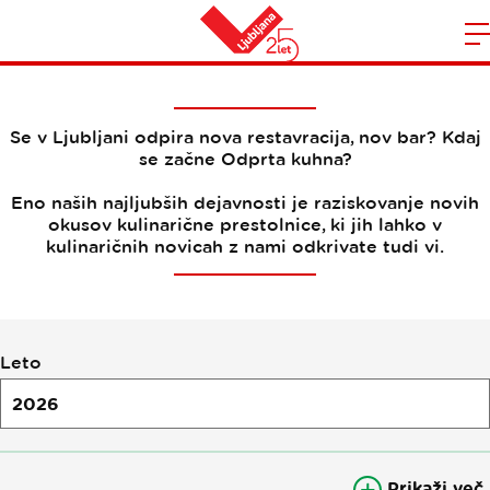
Novice
Domov
n
Se v Ljubljani odpira nova restavracija, nov bar? Kdaj
se začne Odprta kuhna?
Eno naših najljubših dejavnosti je raziskovanje novih
okusov kulinarične prestolnice, ki jih lahko v
kulinaričnih novicah z nami odkrivate tudi vi.
Filtriranje
Leto
po
novicah
Prikaži več