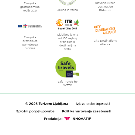
Slovenia Green
literature
Evropska
Destination
gastronomska
Zelena in varna
Platinum
regija 2021
Ljubljana je ena
Evropska
od 100 najbolj
City Destinations
prestolnica
trajnostnih
Alliance
pametnega
destinacij na
turizma
svetu
Safe Travels by
WTTC
© 2026 Turizem Ljubljana
Izjava o dostopnosti
Splošni pogoji uporabe
Politika varovanja zasebnosti
Produkcija:
INNOVATIF