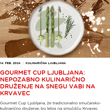
14. FEB. 2024
KULINARIČNA LJUBLJANA
GOURMET CUP LJUBLJANA:
NEPOZABNO KULINARIČNO
DRUŽENJE NA SNEGU VABI NA
KRVAVEC
Gourmet Cup Ljubljana, že tradicionalno smučarsko-
kulinarično druženje, bo letos na smučišču Krvavec