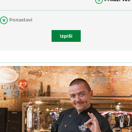
Ponastavi
Izpiši