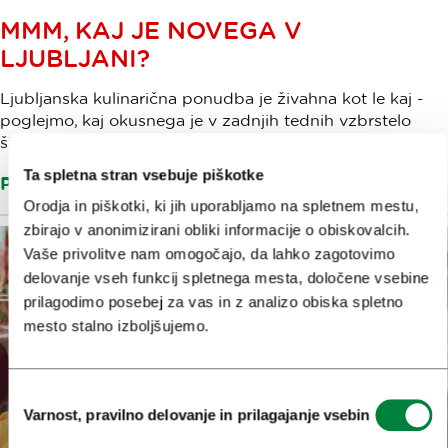
MMM, KAJ JE NOVEGA V
LJUBLJANI?
Ljubljanska kulinarična ponudba je živahna kot le kaj -
poglejmo, kaj okusnega je v zadnjih tednih vzbrstelo
širom prestolnice – ...
Ta spletna stran vsebuje piškotke
Preberi več
Orodja in piškotki, ki jih uporabljamo na spletnem mestu,
zbirajo v anonimizirani obliki informacije o obiskovalcih.
Vaše privolitve nam omogočajo, da lahko zagotovimo
delovanje vseh funkcij spletnega mesta, določene vsebine
prilagodimo posebej za vas in z analizo obiska spletno
mesto stalno izboljšujemo.
Izbira
Varnost, pravilno delovanje in prilagajanje vsebin
soglasja