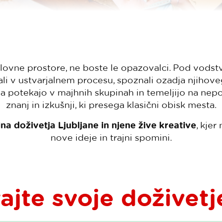
elovne prostore, ne boste le opazovalci. Pod vods
i v ustvarjalnem procesu, spoznali ozadja njihoveg
tja potekajo v majhnih skupinah in temeljijo na nep
znanj in izkušnji, ki presega klasični obisk mesta.
na doživetja Ljubljane in njene žive kreative
, kjer
nove ideje in trajni spomini.
rajte svoje doživetj