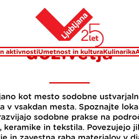
etja
Domov
dobna ustvarja
doživetja
n aktivnosti
Umetnost in kultura
Kulinarika
A
jano kot mesto sodobne ustvarjalnos
a v vsakdan mesta. Spoznajte lokaln
h razvijajo sodobne prakse na podro
pa, keramike in tekstila. Povezujejo j
je in zavestna raba materialov v di