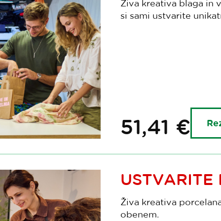
Živa kreativa blaga in 
si sami ustvarite unik
51,41 €
Rez
USTVARITE 
Živa kreativa porcelan
obenem.