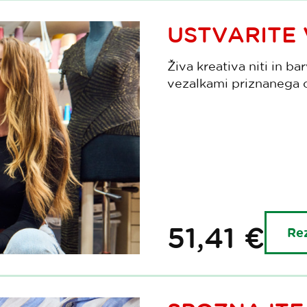
USTVARITE 
Živa kreativa niti in b
vezalkami priznanega 
51,41 €
Rez