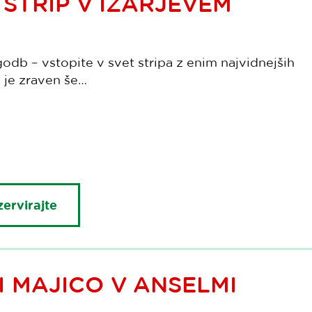
STRIP V IZARJEVEM
zgodb – vstopite v svet stripa z enim najvidnejših
ki je zraven še…
ervirajte
I MAJICO V ANSELMI