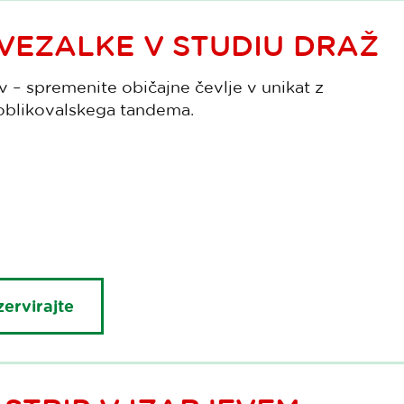
VEZALKE V STUDIU DRAŽ
arv – spremenite običajne čevlje v unikat z
oblikovalskega tandema.
ervirajte