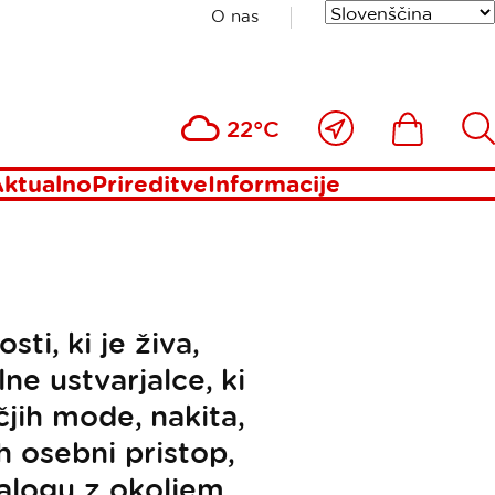
O nas
lna
Blizu
Ikona
Išči
22°C
mene
ktualno
Prireditve
Informacije
ti, ki je živa,
e ustvarjalce, ki
čjih mode, nakita,
ih osebni pristop,
alogu z okoljem.