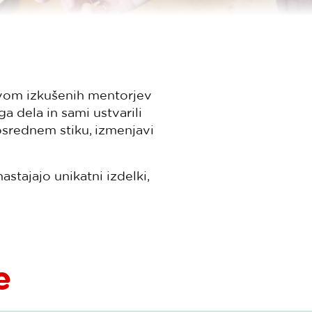
tvom izkušenih mentorjev
a dela in sami ustvarili
osrednem stiku, izmenjavi
 nastajajo unikatni izdelki,
e