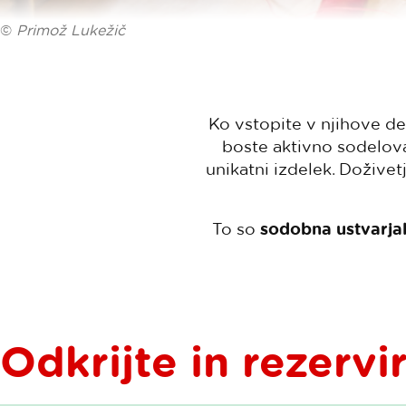
©
Primož Lukežič
Ko vstopite v njihove d
boste aktivno sodeloval
unikatni izdelek. Dožive
To so
sodobna ustvarjal
Odkrijte in rezervi