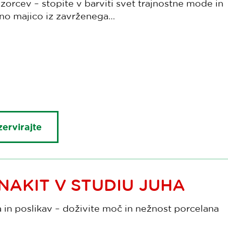
vzorcev – stopite v barviti svet trajnostne mode in
atno majico iz zavrženega…
ervirajte
NAKIT V STUDIU JUHA
a in poslikav – doživite moč in nežnost porcelana