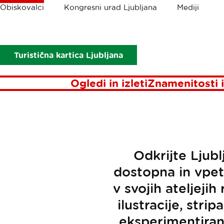
Drobtinice
Obiskovalci
Kongresni urad Ljubljana
Mediji
Obiskovalci
Umetnost in kultura
Sodobna ustvarjalna doživ
So
Turistična kartica Ljubljana
Ogledi in izleti
Znamenitosti i
Odkrijte Ljubl
dostopna in vpet
v svojih ateljeji
ilustracije, stri
eksperimentiran