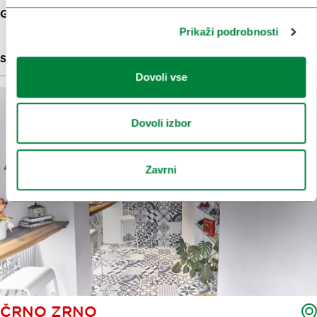
GORNJI TRG 14
Prikaži podrobnosti
SLOVENSKI OBLIKOVALSKI IZDELKI
15 M
Dovoli vse
Dovoli izbor
Zavrni
ČRNO ZRNO