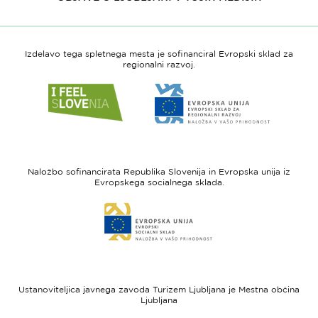
Izdelavo tega spletnega mesta je sofinanciral Evropski sklad za
regionalni razvoj.
Link
Link
do
do
spletne
spletne
strani
strani
I
Evropska
feel
unija
Naložbo sofinancirata Republika Slovenija in Evropska unija iz
Slovenia
-
Evropskega socialnega sklada.
Evropski
Link
sklad
do
za
spletne
regionalni
strani
razvoj
Evropski
socialni
Ustanoviteljica javnega zavoda Turizem Ljubljana je Mestna občina
sklad
Ljubljana