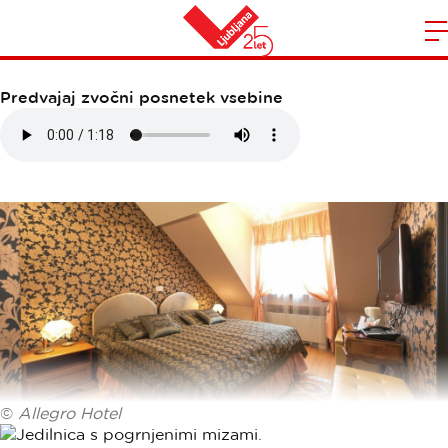
ALLEGRO HOTEL
Domov
n
Predvajaj zvočni posnetek vsebine
©
Allegro Hotel