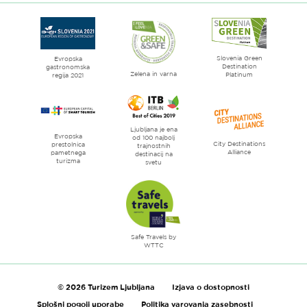
spletne
strani
Ljubljana
mesto
Slovenia Green
literature
Evropska
Destination
gastronomska
Zelena in varna
Platinum
regija 2021
Ljubljana je ena
Evropska
od 100 najbolj
City Destinations
prestolnica
trajnostnih
Alliance
pametnega
destinacij na
turizma
svetu
Safe Travels by
WTTC
© 2026 Turizem Ljubljana
Izjava o dostopnosti
Splošni pogoji uporabe
Politika varovanja zasebnosti