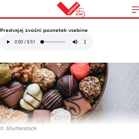
TRGOVINA SLOVENIKA
Domov
n
Predvajaj zvočni posnetek vsebine
©
Shutterstock