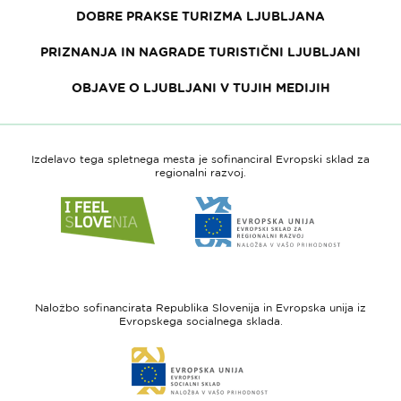
DOBRE PRAKSE TURIZMA LJUBLJANA
PRIZNANJA IN NAGRADE TURISTIČNI LJUBLJANI
OBJAVE O LJUBLJANI V TUJIH MEDIJIH
Izdelavo tega spletnega mesta je sofinanciral Evropski sklad za
regionalni razvoj.
Link
Link
do
do
spletne
spletne
strani
strani
I
Evropska
feel
unija
Naložbo sofinancirata Republika Slovenija in Evropska unija iz
Slovenia
-
Evropskega socialnega sklada.
Evropski
Link
sklad
do
za
spletne
regionalni