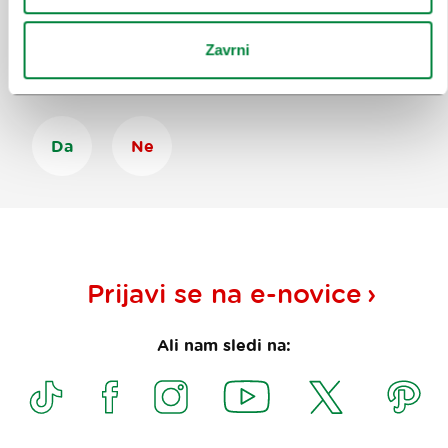
Pomagajte nam izboljšati spletno
mesto
Zavrni
Ste našli informacije, ki ste jih iskali?
Da
Ne
Prijavi se na
e-novice
Ali nam sledi na: