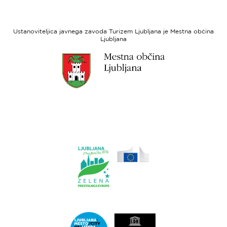
strani
razvoj
Evropski
socialni
Ustanoviteljica javnega zavoda Turizem Ljubljana je Mestna občina
sklad
Ljubljana
Link
do
spletne
strani
Ljubljana.si
Link
do
spletne
strani