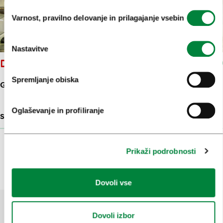
Izbira
Varnost, pravilno delovanje in prilagajanje vsebin
soglasja
Nastavitve
DRAŽ PLETENINE
Spremljanje obiska
GORNJI TRG 9
Oglaševanje in profiliranje
SLOVENSKI OBLIKOVALSKI IZDELKI
26 M
Prikaži več
Prikaži podrobnosti
Dovoli vse
Dovoli izbor