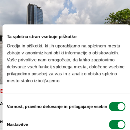
Ta spletna stran vsebuje piškotke
Orodja in piškotki, ki jih uporabljamo na spletnem mestu,
zbirajo v anonimizirani obliki informacije o obiskovalcih.
Vaše privolitve nam omogočajo, da lahko zagotovimo
delovanje vseh funkcij spletnega mesta, določene vsebine
prilagodimo posebej za vas in z analizo obiska spletno
mesto stalno izboljšujemo.
BTC CITY LJUBLJANA
Izbira
AMERIŠKA ULICA 2
Varnost, pravilno delovanje in prilagajanje vsebin
soglasja
NAKUPOVALNI CENTRI
118 M
Nastavitve