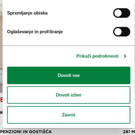
Spremljanje obiska
Oglaševanje in profiliranje
Prikaži podrobnosti
Dovoli vse
Dovoli izbor
B&B STRIČEK
KODROVA ULICA 6
Zavrni
PENZIONI IN GOSTIŠČA
281 M