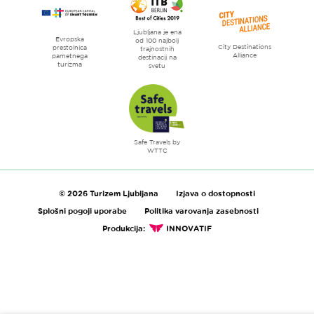
Ljubljana je ena
Evropska
od 100 najbolj
City Destinations
prestolnica
trajnostnih
Alliance
pametnega
destinacij na
turizma
svetu
Safe Travels by
WTTC
© 2026 Turizem Ljubljana
Izjava o dostopnosti
Splošni pogoji uporabe
Politika varovanja zasebnosti
Produkcija:
INNOVATIF