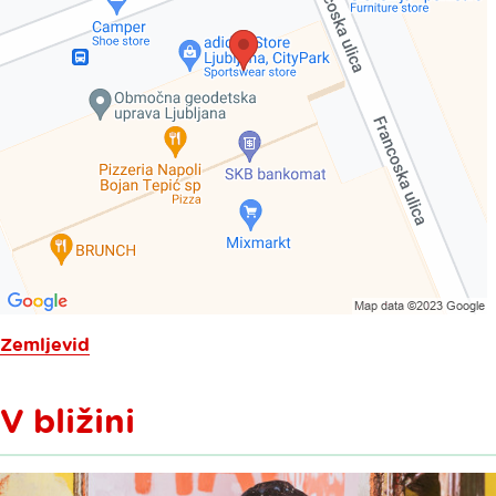
Zemljevid
V bližini