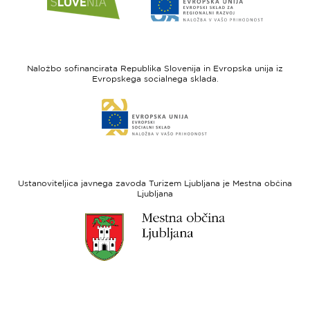
do
do
spletne
spletne
strani
strani
I
Evropska
feel
unija
Naložbo sofinancirata Republika Slovenija in Evropska unija iz
Slovenia
-
Evropskega socialnega sklada.
Evropski
Link
sklad
do
za
spletne
regionalni
strani
razvoj
Evropski
socialni
Ustanoviteljica javnega zavoda Turizem Ljubljana je Mestna občina
sklad
Ljubljana
Link
do
spletne