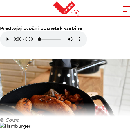
COJZLA
Domov
n
Predvajaj zvočni posnetek vsebine
©
Cojzla