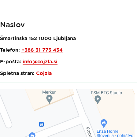
Naslov
Šmartinska 152
1000
Ljubljana
Telefon:
+386 31 773 434
E-pošta:
info@cojzla.si
Spletna stran:
Cojzla