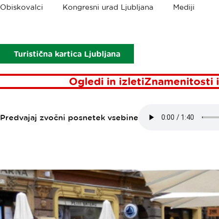
Drobtinice
Obiskovalci
Kongresni urad Ljubljana
Mediji
Točke interesa
Druga violina
DRUGA VIOLI
Turistična kartica Ljubljana
Ogledi in izleti
Znamenitosti i
Predvajaj zvočni posnetek vsebine