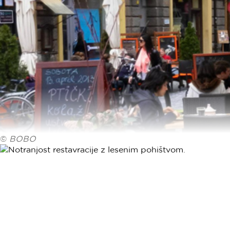
©
BOBO