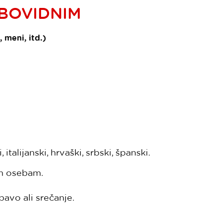
ABOVIDNIM
 meni, itd.)
italijanski, hrvaški, srbski, španski.
im osebam.
bavo ali srečanje.