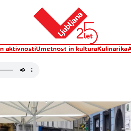
Domov
NA
n aktivnosti
Umetnost in kultura
Kulinarika
A