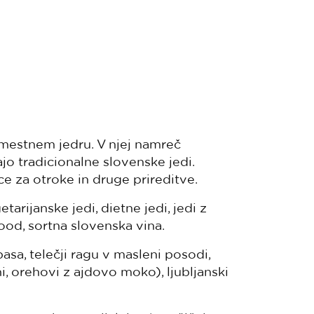
 mestnem jedru. V njej namreč
o tradicionalne slovenske jedi.
ce za otroke in druge prireditve.
arijanske jedi, dietne jedi, jedi z
food, sortna slovenska vina.
asa, telečji ragu v masleni posodi,
ni, orehovi z ajdovo moko), ljubljanski