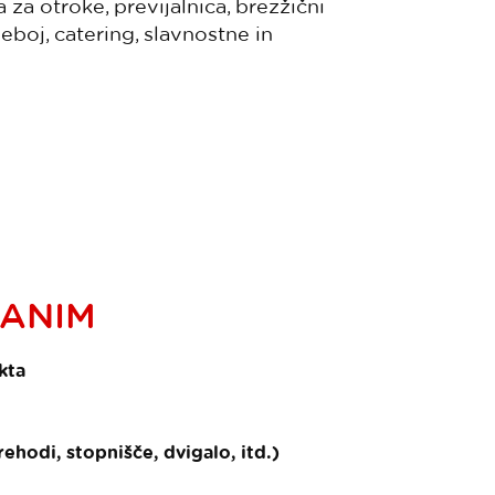
la za otroke, previjalnica, brezžični
seboj, catering, slavnostne in
RANIM
kta
hodi, stopnišče, dvigalo, itd.)