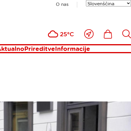
O nas
Blizu
Ikona
Išči
25°C
mene
ktualno
Prireditve
Informacije