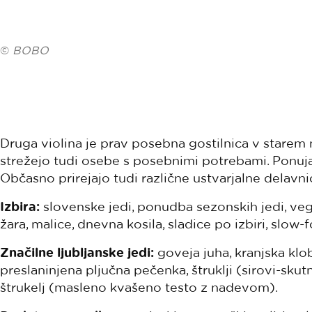
©
BOBO
Druga violina je prav posebna gostilnica v starem
strežejo tudi osebe s posebnimi potrebami. Ponujaj
Občasno prirejajo tudi različne ustvarjalne delavni
Izbira:
slovenske jedi, ponudba sezonskih jedi, veget
žara, malice, dnevna kosila, sladice po izbiri, slow-
Značilne ljubljanske jedi:
goveja juha, kranjska klob
preslaninjena pljučna pečenka, štruklji (sirovi-skut
štrukelj (masleno kvašeno testo z nadevom).