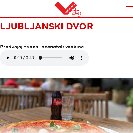
Domov
LJUBLJANSKI DVOR
n
Predvajaj zvočni posnetek vsebine