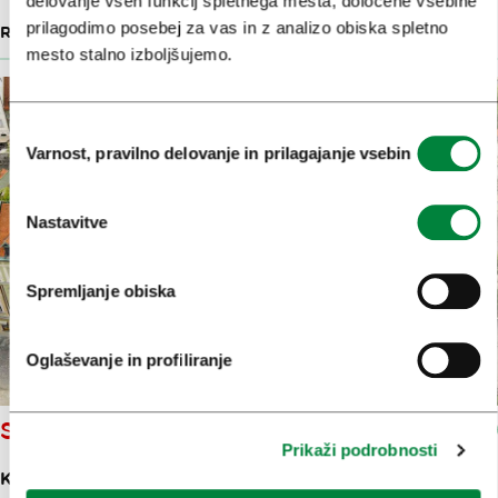
delovanje vseh funkcij spletnega mesta, določene vsebine
prilagodimo posebej za vas in z analizo obiska spletno
RESTAVRACIJE IN GOSTILNE
2 M
mesto stalno izboljšujemo.
Izbira
Varnost, pravilno delovanje in prilagajanje vsebin
soglasja
Nastavitve
Spremljanje obiska
Oglaševanje in profiliranje
SLOVENSKA FILHARMONIJA
Prikaži podrobnosti
KONGRESNI TRG 10