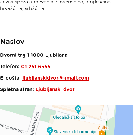
Jeziki sporazumevanja: slovenščina, angleščina,
hrvaščina, srbščina
Naslov
Dvorni trg 1
1000
Ljubljana
Telefon:
01 251 6555
E-pošta:
ljubljanskidvor@gmail.com
Spletna stran:
Ljubljanski dvor