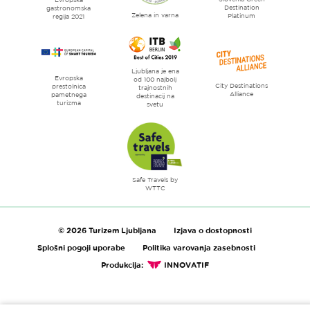
literature
Destination
gastronomska
Zelena in varna
Platinum
regija 2021
Ljubljana je ena
Evropska
od 100 najbolj
City Destinations
prestolnica
trajnostnih
Alliance
pametnega
destinacij na
turizma
svetu
Safe Travels by
WTTC
© 2026 Turizem Ljubljana
Izjava o dostopnosti
Splošni pogoji uporabe
Politika varovanja zasebnosti
Produkcija:
INNOVATIF