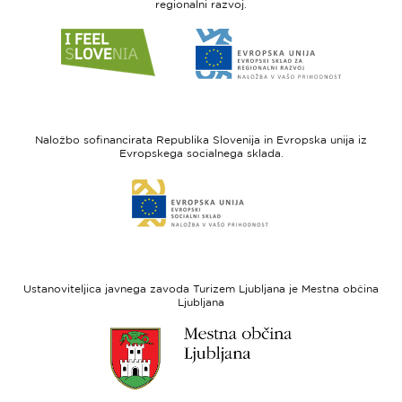
regionalni razvoj.
Link
Link
do
do
spletne
spletne
strani
strani
I
Evropska
feel
unija
Naložbo sofinancirata Republika Slovenija in Evropska unija iz
Slovenia
-
Evropskega socialnega sklada.
Evropski
Link
sklad
do
za
spletne
regionalni
strani
razvoj
Evropski
socialni
Ustanoviteljica javnega zavoda Turizem Ljubljana je Mestna občina
sklad
Ljubljana
Link