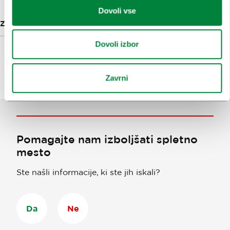
Dovoli vse
ZNAMENITOSTI
25 M
Dovoli izbor
Prikaži več
Zavrni
Pomagajte nam izboljšati spletno
mesto
Ste našli informacije, ki ste jih iskali?
Da
Ne