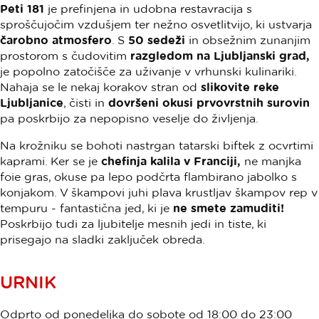
Peti 181
je prefinjena in udobna restavracija s
sproščujočim vzdušjem ter nežno osvetlitvijo, ki ustvarja
čarobno atmosfero
. S
50 sedeži
in obsežnim zunanjim
prostorom s čudovitim
razgledom na Ljubljanski grad,
je popolno zatočišče za uživanje v vrhunski kulinariki.
Nahaja se le nekaj korakov stran od
slikovite reke
Ljubljanice
, čisti in
dovršeni okusi prvovrstnih surovin
pa poskrbijo za nepopisno veselje do življenja.
Na krožniku se bohoti nastrgan tatarski biftek z ocvrtimi
kaprami. Ker se je
chefinja kalila v Franciji,
ne manjka
foie gras, okuse pa lepo podčrta flambirano jabolko s
konjakom. V škampovi juhi plava krustljav škampov rep v
tempuru - fantastična jed, ki je
ne smete zamuditi!
Poskrbijo tudi za ljubitelje mesnih jedi in tiste, ki
prisegajo na sladki zaključek obreda.
URNIK
Odprto od ponedeljka do sobote od 18:00 do 23:00