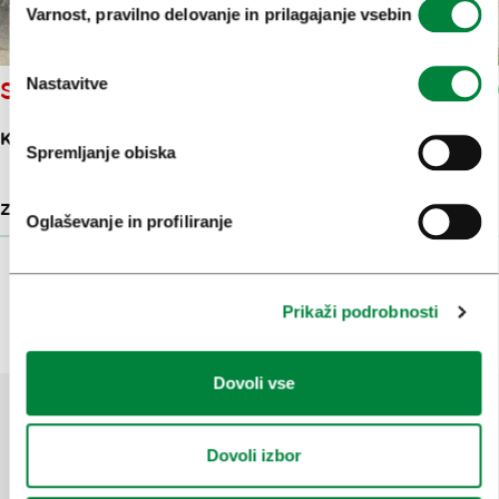
Varnost, pravilno delovanje in prilagajanje vsebin
soglasja
Nastavitve
SLOVENSKA FILHARMONIJA
KONGRESNI TRG 10
Spremljanje obiska
ZNAMENITOSTI
25 M
Oglaševanje in profiliranje
Prikaži več
Prikaži podrobnosti
Dovoli vse
Dovoli izbor
Pomagajte nam izboljšati spletno
mesto