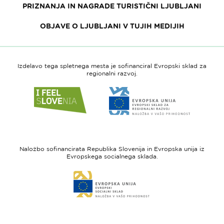
PRIZNANJA IN NAGRADE TURISTIČNI LJUBLJANI
OBJAVE O LJUBLJANI V TUJIH MEDIJIH
Izdelavo tega spletnega mesta je sofinanciral Evropski sklad za
regionalni razvoj.
Link
Link
do
do
spletne
spletne
strani
strani
I
Evropska
feel
unija
Naložbo sofinancirata Republika Slovenija in Evropska unija iz
Slovenia
-
Evropskega socialnega sklada.
Evropski
Link
sklad
do
za
spletne
regionalni
strani
razvoj
Evropski