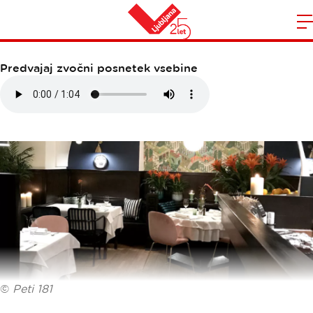
PETI 181
Domov
n
Predvajaj zvočni posnetek vsebine
©
Peti 181