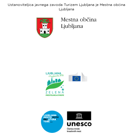
socialni
Ustanoviteljica javnega zavoda Turizem Ljubljana je Mestna občina
sklad
Ljubljana
Link
do
spletne
strani
Ljubljana.si
Link
do
spletne
strani
Ljubljana.si
-