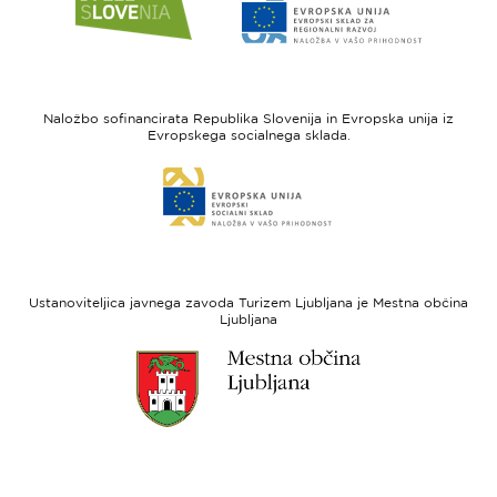
do
do
spletne
spletne
strani
strani
I
Evropska
feel
unija
Naložbo sofinancirata Republika Slovenija in Evropska unija iz
Slovenia
-
Evropskega socialnega sklada.
Evropski
Link
sklad
do
za
spletne
regionalni
strani
razvoj
Evropski
socialni
Ustanoviteljica javnega zavoda Turizem Ljubljana je Mestna občina
sklad
Ljubljana
Link
do
spletne