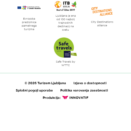
Ljubljana je ena
Evropska
od 100 najbolj
City Destinations
prestolnica
trajnostnih
Alliance
pametnega
destinacij na
turizma
svetu
Safe Travels by
WTTC
© 2026 Turizem Ljubljana
Izjava o dostopnosti
Splošni pogoji uporabe
Politika varovanja zasebnosti
Produkcija:
INNOVATIF