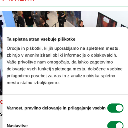
Ta spletna stran vsebuje piškotke
Orodja in piškotki, ki jih uporabljamo na spletnem mestu,
zbirajo v anonimizirani obliki informacije o obiskovalcih.
Vaše privolitve nam omogočajo, da lahko zagotovimo
delovanje vseh funkcij spletnega mesta, določene vsebine
prilagodimo posebej za vas in z analizo obiska spletno
mesto stalno izboljšujemo.
GALERIJA KRESIJA
Izbira
Varnost, pravilno delovanje in prilagajanje vsebin
soglasja
STRITARJEVA ULICA 6
Nastavitve