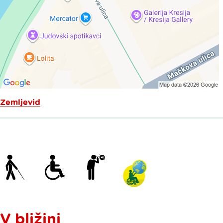
Zemljevid
V bližini