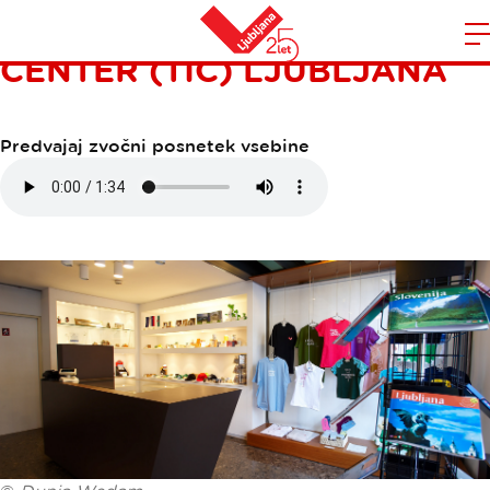
TURISTIČNOINFORMACIJSKI
CENTER (TIC) LJUBLJANA
Domov
n
Predvajaj zvočni posnetek vsebine