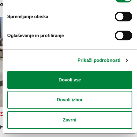
GALERIJE
12 M
Spremljanje obiska
Oglaševanje in profiliranje
Prikaži podrobnosti
Dovoli vse
Dovoli izbor
SKRBOVIN'CA
Zavrni
MAČKOVA ULICA 1