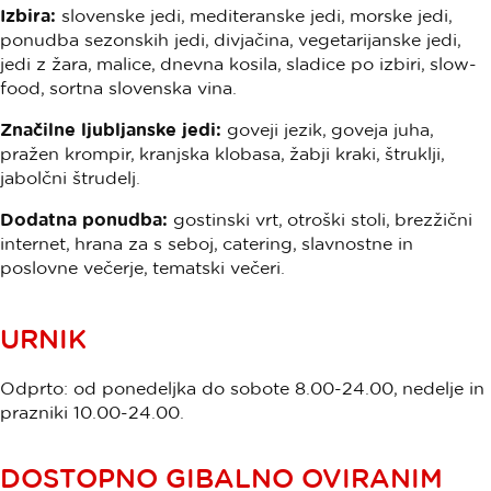
Izbira:
slovenske jedi, mediteranske jedi, morske jedi,
ponudba sezonskih jedi, divjačina, vegetarijanske jedi,
jedi z žara, malice, dnevna kosila, sladice po izbiri, slow-
food, sortna slovenska vina.
Značilne ljubljanske jedi:
goveji jezik, goveja juha,
pražen krompir, kranjska klobasa, žabji kraki, štruklji,
jabolčni štrudelj.
Dodatna ponudba:
gostinski vrt, otroški stoli, brezžični
internet, hrana za s seboj, catering, slavnostne in
poslovne večerje, tematski večeri.
URNIK
Odprto: od ponedeljka do sobote 8.00-24.00, nedelje in
prazniki 10.00-24.00.
DOSTOPNO GIBALNO OVIRANIM