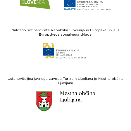
do
do
spletne
spletne
strani
strani
I
Evropska
feel
unija
Naložbo sofinancirata Republika Slovenija in Evropska unija iz
Slovenia
-
Evropskega socialnega sklada.
Evropski
Link
sklad
do
za
spletne
regionalni
strani
razvoj
Evropski
socialni
Ustanoviteljica javnega zavoda Turizem Ljubljana je Mestna občina
sklad
Ljubljana
Link
do
spletne