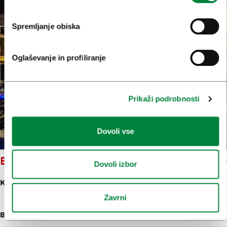
Spremljanje obiska
Oglaševanje in profiliranje
Prikaži podrobnosti
Dovoli vse
BAR KLJUKEC
Dovoli izbor
KREKOV TRG 8
Zavrni
BARI, PIVNICE IN VINOTEKE
17 M