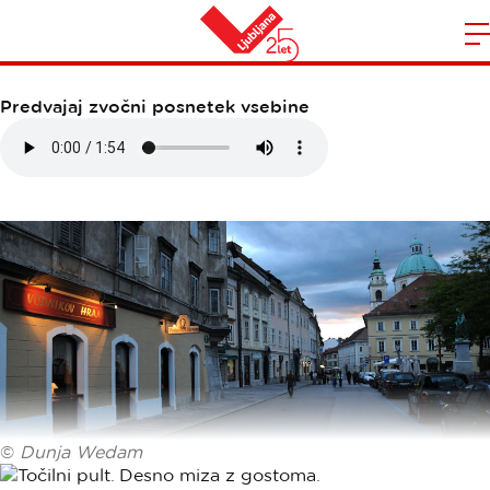
VODNIKOV HRAM
Domov
n
Predvajaj zvočni posnetek vsebine
©
Dunja Wedam