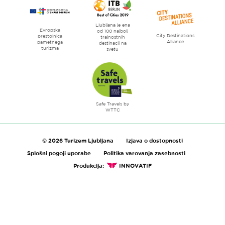
Ljubljana je ena
Evropska
od 100 najbolj
City Destinations
prestolnica
trajnostnih
Alliance
pametnega
destinacij na
turizma
svetu
Safe Travels by
WTTC
© 2026 Turizem Ljubljana
Izjava o dostopnosti
Splošni pogoji uporabe
Politika varovanja zasebnosti
Produkcija:
INNOVATIF