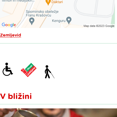
Zemljevid
V bližini