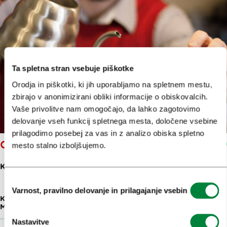
Ta spletna stran vsebuje piškotke
Orodja in piškotki, ki jih uporabljamo na spletnem mestu,
zbirajo v anonimizirani obliki informacije o obiskovalcih.
Vaše privolitve nam omogočajo, da lahko zagotovimo
delovanje vseh funkcij spletnega mesta, določene vsebine
prilagodimo posebej za vas in z analizo obiska spletno
CAFE ČOKL
mesto stalno izboljšujemo.
KREKOV TRG 8
Izbira
Varnost, pravilno delovanje in prilagajanje vsebin
soglasja
KAVARNE, SLAŠČIČARNE IN FINE
17 M
MESTNE PEKARNE
Nastavitve