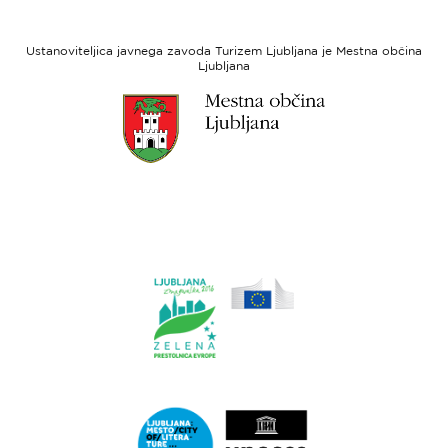
razvoj
Evropski
socialni
Ustanoviteljica javnega zavoda Turizem Ljubljana je Mestna občina
sklad
Ljubljana
Link
do
spletne
strani
Ljubljana.si
Link
do
spletne
strani