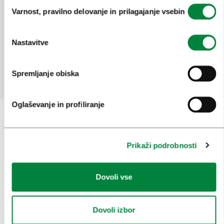
Izbira
mesto
Varnost, pravilno delovanje in prilagajanje vsebin
soglasja
Ste našli informacije, ki ste jih iskali?
Nastavitve
Da
Ne
Spremljanje obiska
Oglaševanje in profiliranje
Prijavi se na
e-novice
Prikaži podrobnosti
Ali nam sledi na:
Dovoli vse
Dovoli izbor