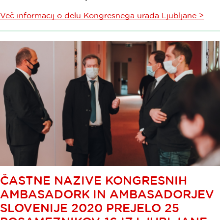
Več informacij o delu Kongresnega urada Ljubljane >
ČASTNE NAZIVE KONGRESNIH
AMBASADORK IN AMBASADORJEV
SLOVENIJE 2020 PREJELO 25