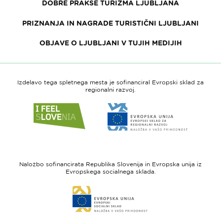
DOBRE PRAKSE TURIZMA LJUBLJANA
PRIZNANJA IN NAGRADE TURISTIČNI LJUBLJANI
OBJAVE O LJUBLJANI V TUJIH MEDIJIH
Izdelavo tega spletnega mesta je sofinanciral Evropski sklad za
regionalni razvoj.
Link
Link
do
do
spletne
spletne
strani
strani
I
Evropska
feel
unija
Naložbo sofinancirata Republika Slovenija in Evropska unija iz
Slovenia
-
Evropskega socialnega sklada.
Evropski
Link
sklad
do
za
spletne
regionalni
strani