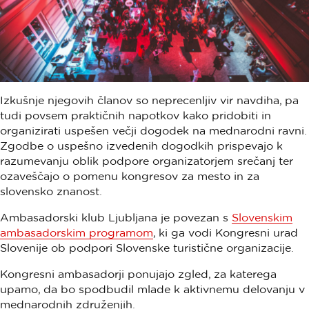
Izkušnje njegovih članov so neprecenljiv vir navdiha, pa
tudi povsem praktičnih napotkov kako pridobiti in
organizirati uspešen večji dogodek na mednarodni ravni.
Zgodbe o uspešno izvedenih dogodkih prispevajo k
razumevanju oblik podpore organizatorjem srečanj ter
ozaveščajo o pomenu kongresov za mesto in za
slovensko znanost.
Ambasadorski klub Ljubljana je povezan s
Slovenskim
ambasadorskim programom
, ki ga vodi Kongresni urad
Slovenije ob podpori Slovenske turistične organizacije.
Kongresni ambasadorji ponujajo zgled, za katerega
upamo, da bo spodbudil mlade k aktivnemu delovanju v
mednarodnih združenjih.