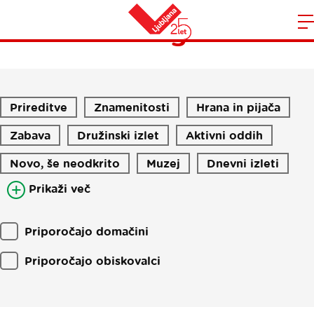
Blog
Domov
n
Prireditve
Znamenitosti
Hrana in pijača
Zabava
Družinski izlet
Aktivni oddih
Novo, še neodkrito
Muzej
Dnevni izleti
Prikaži več
Priporočajo domačini
Priporočajo obiskovalci