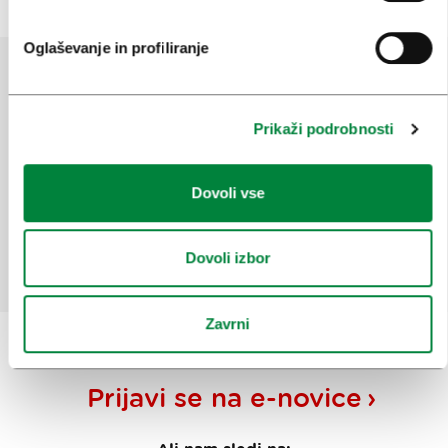
Oglaševanje in profiliranje
Pomagajte nam izboljšati spletno
Prikaži podrobnosti
mesto
Ste našli informacije, ki ste jih iskali?
Dovoli vse
Da
Ne
Dovoli izbor
Zavrni
Prijavi se na
e-novice