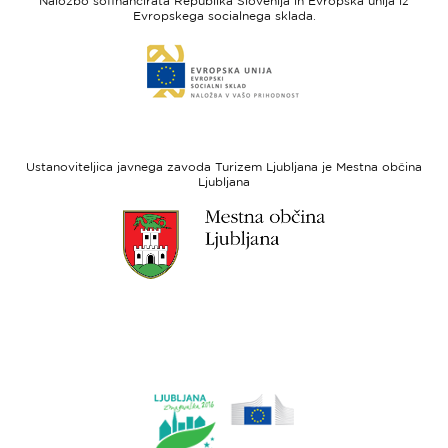
Naložbo sofinancirata Republika Slovenija in Evropska unija iz
Slovenia
-
Evropskega socialnega sklada.
Evropski
Link
sklad
do
za
spletne
regionalni
strani
razvoj
Evropski
socialni
Ustanoviteljica javnega zavoda Turizem Ljubljana je Mestna občina
sklad
Ljubljana
Link
do
spletne
strani
Ljubljana.si