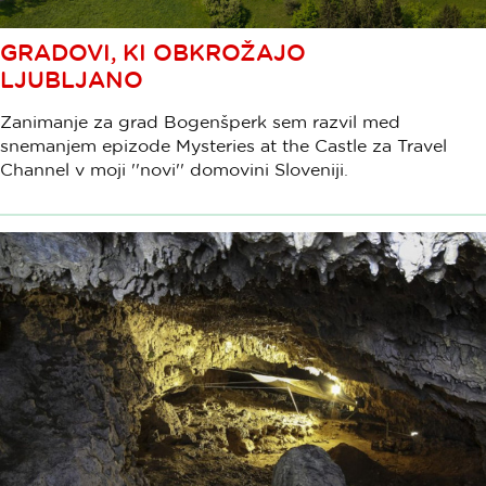
GRADOVI, KI OBKROŽAJO
LJUBLJANO
Zanimanje za grad Bogenšperk sem razvil med
snemanjem epizode Mysteries at the Castle za Travel
Channel v moji ''novi'' domovini Sloveniji.