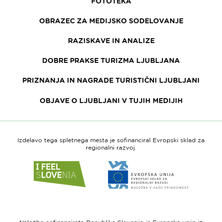
FOTOTEKA
OBRAZEC ZA MEDIJSKO SODELOVANJE
RAZISKAVE IN ANALIZE
DOBRE PRAKSE TURIZMA LJUBLJANA
PRIZNANJA IN NAGRADE TURISTIČNI LJUBLJANI
OBJAVE O LJUBLJANI V TUJIH MEDIJIH
Izdelavo tega spletnega mesta je sofinanciral Evropski sklad za
regionalni razvoj.
Link
Link
do
do
spletne
spletne
strani
strani
I
Evropska
feel
unija