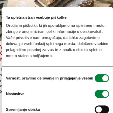
Ta spletna stran vsebuje piškotke
Orodja in piškotki, ki jih uporabljamo na spletnem mestu,
zbirajo v anonimizirani obliki informacije o obiskovalcih.
Vaše privolitve nam omogočajo, da lahko zagotovimo
delovanje vseh funkcij spletnega mesta, določene vsebine
WHAT IS 'PREKMURSKA
prilagodimo posebej za vas in z analizo obiska spletno
GIBANICA' CAKE AND WHAT
mesto stalno izboljšujemo.
MAKES IT SO SPECIAL?
The first dilemma is its name. Is it better to say layered
Izbira
strudel, cake or a pie? Actually, it doesn’t matter so
Varnost, pravilno delovanje in prilagajanje vsebin
soglasja
much. It is an interesting combination of cake and pastry,
and we can say it is one of the most famous and popular
Slovenian desserts.
Nastavitve
Spremljanje obiska