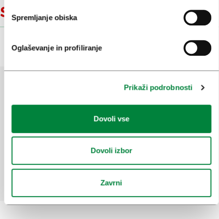
Sorodne vsebine
Spremljanje obiska
Oglaševanje in profiliranje
Prikaži podrobnosti
Pomagajte nam izboljšati spletno
mesto
Dovoli vse
Ste našli informacije, ki ste jih iskali?
Dovoli izbor
Da
Ne
Zavrni