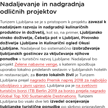
Nadaljevanje in nadgradnja
odličnih projektov
Turizem Ljubljana se je s pristopom k projektu
zavezal k
nadaljnjem razvoju in nadgradnji kulinaričnih
produktov in doživetij,
kot so, na primer,
Ljubljansko
vinsko doživetje, Čebelja pot v Ljubljani, Pivovsko
doživetje Ljubljane in Kulinarični ogled Okusi
Ljubljane.
Nadaljeval bo sistematično
izobraževanje
ljubljanskih gostincev za vključevanje njihove
ponudbe
v turistični razvoj Ljubljane. Nadaljeval bo
projekt
Zelene nabavne verige
, s katerim spodbuja
uporabo lokalno pridelanih sestavin v ljubljanskih hotelih
in restavracijah; za
Borzo lokalnih živil
je Turizem
Ljubljana prejel
nagrado Premik naprej 2018 za najboljšo
izboljšavo v javni upravi
, Ljubljana pa je
na svetovni
turistični borzi ITB Berlin 2019 za borzo prejela nagrado
Global Top 100 Sustainable Destinations.
Turizem
Ljubljana bo vsaki dve leti
izvedel ocenjevanje
ljubljanske turistične ponudbe
po skrbno pripravljenih