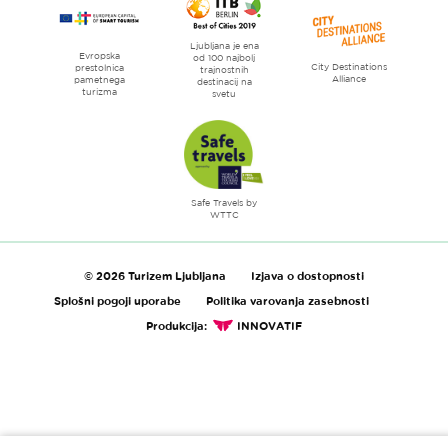
Ljubljana je ena
Evropska
od 100 najbolj
City Destinations
prestolnica
trajnostnih
Alliance
pametnega
destinacij na
turizma
svetu
Safe Travels by
WTTC
© 2026 Turizem Ljubljana
Izjava o dostopnosti
Splošni pogoji uporabe
Politika varovanja zasebnosti
Produkcija:
INNOVATIF