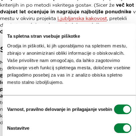
kriterijih in po metodi »skritega gosta«. (Sicer že
več kot
dvajset let ocenjuje in nagrajuje najboljše ponudnike
v
mestu v okviru projekta
Ljubljanska kakovost
, pretekli
dve leti
v sodelovanju z uglednim vodnikom
Gault&Millau.)
Ta spletna stran vsebuje piškotke
Orodja in piškotki, ki jih uporabljamo na spletnem mestu,
Slovenski gastronomski presežki
zbirajo v anonimizirani obliki informacije o obiskovalcih.
Vaše privolitve nam omogočajo, da lahko zagotovimo
Mednarodni inštitut za gastronomijo, kulturo, umetnost in
delovanje vseh funkcij spletnega mesta, določene vsebine
turizem IGCAT je
Slovenijo izbral za nosilko naziva
prilagodimo posebej za vas in z analizo obiska spletno
Evropska gastronomska regija 2021 pred poldrugim
mesto stalno izboljšujemo.
letom.
»Slovenija nas je navdušila
z gastronomskimi
presežki, zavezo k trajnostnemu razvoju in
aktivnostmi, povezanimi z njim.
Proizvodnja hrane
je
tukaj
na visoki kakovostni ravni,
prav tako sta nas
Izbira
navdušila
ponos in strast
vseh, s katerimi smo se srečali,
Varnost, pravilno delovanje in prilagajanje vsebin
soglasja
ki ju kažejo pri
spoštljivem ravnanju z okoljem,«
je tedaj
dejala predsednica IGCAT dr. Diane Dodd.
Nastavitve