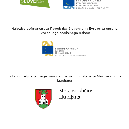
do
do
spletne
spletne
strani
strani
I
Evropska
feel
unija
Naložbo sofinancirata Republika Slovenija in Evropska unija iz
Slovenia
-
Evropskega socialnega sklada.
Evropski
Link
sklad
do
za
spletne
regionalni
strani
razvoj
Evropski
socialni
Ustanoviteljica javnega zavoda Turizem Ljubljana je Mestna občina
sklad
Ljubljana
Link
do
spletne