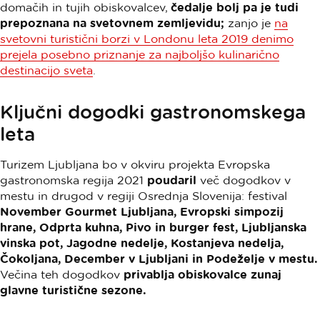
domačih in tujih obiskovalcev,
čedalje bolj pa je tudi
prepoznana na svetovnem zemljevidu;
zanjo je
na
svetovni turistični borzi v Londonu leta 2019 denimo
prejela posebno priznanje za najboljšo kulinarično
destinacijo sveta
.
Ključni dogodki gastronomskega
leta
Turizem Ljubljana bo v okviru projekta Evropska
gastronomska regija 2021
poudaril
več dogodkov v
mestu in drugod v regiji Osrednja Slovenija: festival
November Gourmet Ljubljana, Evropski simpozij
hrane, Odprta kuhna, Pivo in burger fest, Ljubljanska
vinska pot, Jagodne nedelje, Kostanjeva nedelja,
Čokoljana, December v Ljubljani in Podeželje v mestu.
Večina teh dogodkov
privablja obiskovalce zunaj
glavne turistične sezone.