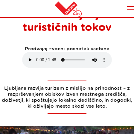
Preusmerjanje
Domov
turističnih tokov
n
Predvajaj zvočni posnetek vsebine
Ljubljana razvija turizem z mislijo na prihodnost – z
razprševanjem obiskov izven mestnega središča,
doživetji, ki spoštujejo lokalno dediščino, in dogodki,
ki oživljajo mesto skozi vse leto.