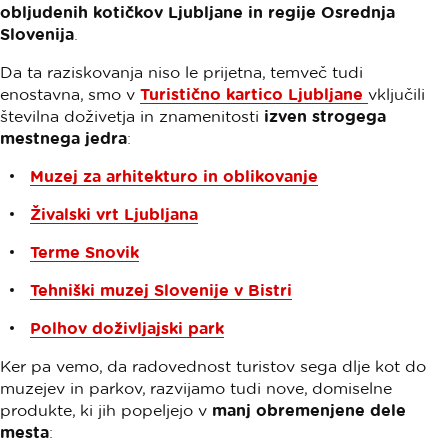
obljudenih kotičkov Ljubljane in regije Osrednja
Slovenija
.
Da ta raziskovanja niso le prijetna, temveč tudi
enostavna, smo v
Turistično kartico Ljubljane
vključili
številna doživetja in znamenitosti
izven strogega
mestnega jedra
:
Muzej za arhitekturo in oblikovanje
Živalski vrt Ljubljana
Terme Snovik
Tehniški muzej Slovenije v Bistri
Polhov doživljajski park
Ker pa vemo, da radovednost turistov sega dlje kot do
muzejev in parkov, razvijamo tudi nove, domiselne
produkte, ki jih popeljejo v
manj obremenjene dele
mesta
: