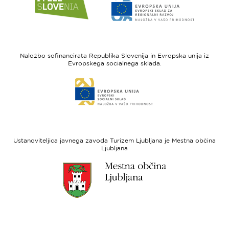
do
do
spletne
spletne
strani
strani
I
Evropska
feel
unija
Naložbo sofinancirata Republika Slovenija in Evropska unija iz
Slovenia
-
Evropskega socialnega sklada.
Evropski
Link
sklad
do
za
spletne
regionalni
strani
razvoj
Evropski
socialni
Ustanoviteljica javnega zavoda Turizem Ljubljana je Mestna občina
sklad
Ljubljana
Link
do
spletne