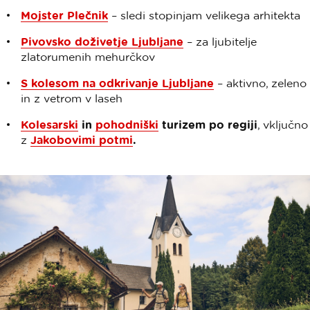
Mojster Plečnik
– sledi stopinjam velikega arhitekta
Pivovsko doživetje Ljubljane
– za ljubitelje
zlatorumenih mehurčkov
S kolesom na odkrivanje Ljubljane
– aktivno, zeleno
in z vetrom v laseh
Kolesarski
in
pohodniški
turizem po regiji
, vključno
z
Jakobovimi potmi
.