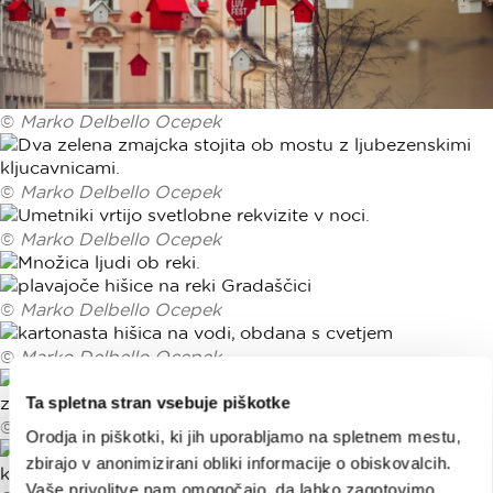
©
Marko Delbello Ocepek
©
Marko Delbello Ocepek
©
Marko Delbello Ocepek
©
Marko Delbello Ocepek
©
Marko Delbello Ocepek
Ta spletna stran vsebuje piškotke
©
Arhiv Turizma Ljubljana
Orodja in piškotki, ki jih uporabljamo na spletnem mestu,
zbirajo v anonimizirani obliki informacije o obiskovalcih.
Vaše privolitve nam omogočajo, da lahko zagotovimo