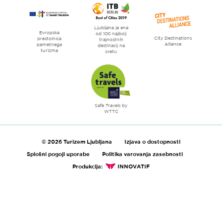
Ljubljana je ena
Evropska
od 100 najbolj
City Destinations
prestolnica
trajnostnih
Alliance
pametnega
destinacij na
turizma
svetu
Safe Travels by
WTTC
© 2026 Turizem Ljubljana
Izjava o dostopnosti
Splošni pogoji uporabe
Politika varovanja zasebnosti
Produkcija:
INNOVATIF