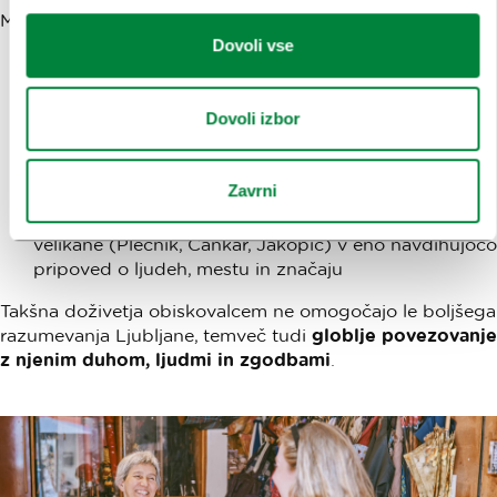
Med njimi so:
Dovoli vse
rokodelske delavnice
z lokalnimi obrtniki –
ustvarjalne, poučne in iskreno zabavne
Dovoli izbor
doživetje
Mojster Plečnik
, ki vas popelje tudi na
ekskluzivne lokacije, kot je Plečnikov kabinet na
Fakulteti za arhitekturo
Zavrni
Brko tura
– kolesarski ogled, ki poveže tri slovenske
velikane (Plečnik, Cankar, Jakopič) v eno navdihujočo
pripoved o ljudeh, mestu in značaju
Takšna doživetja obiskovalcem ne omogočajo le boljšega
razumevanja Ljubljane, temveč tudi
globlje povezovanje
z njenim duhom, ljudmi in zgodbami
.