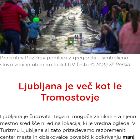
Prireditev Pozdrav pomladi z gregorčki - simbolično
slovo zimi in obenem tudi LUV festu ©
Matevž Peršin
Ljubljana je več kot le
Tromostovje
Ljubljana je čudovita. Tega ni mogoče zanikati – a njeno
mestno središče ni edina lokacija, ki je vredna ogleda. V
Turizmu Ljubljana si zato prizadevamo razbremeniti
center mesta in obiskovalce povabiti k odkrivanju
manj