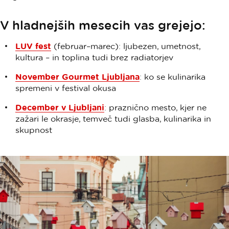
V hladnejših mesecih vas grejejo:
LUV fest
(februar–marec): ljubezen, umetnost,
kultura – in toplina tudi brez radiatorjev
November Gourmet Ljubljana
: ko se kulinarika
spremeni v festival okusa
December v Ljubljani
: praznično mesto, kjer ne
zažari le okrasje, temveč tudi glasba, kulinarika in
skupnost