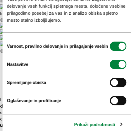
©
Arhiv Jezeršek Gostinstvo
delovanje vseh funkcij spletnega mesta, določene vsebine
prilagodimo posebej za vas in z analizo obiska spletno
©
Marko Delbello Ocepek
mesto stalno izboljšujemo.
Izbira
Varnost, pravilno delovanje in prilagajanje vsebin
soglasja
©
Urban Modic
Nastavitve
Doživetja: Ljubljano je treba
občutiti, ne le obiskati
Spremljanje obiska
Ljubljana je polna zgodb, a najboljše so tiste, ki jih lahko
Oglaševanje in profiliranje
doživite na lastne oči – ali pa na dveh kolesih. V
sodelovanju z lokalnimi mojstri in ponudniki razvijamo
edinstvena
doživetja, ki temeljijo na dediščini,
Prikaži podrobnosti
ustvarjalnosti in pristnosti
.