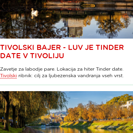
TIVOLSKI BAJER - LUV JE TINDER
DATE V TIVOLIJU
Zavetje za labodje pare. Lokacija za hiter Tinder date.
Tivolski
ribnik: cilj za ljubezenska vandranja vseh vrst.