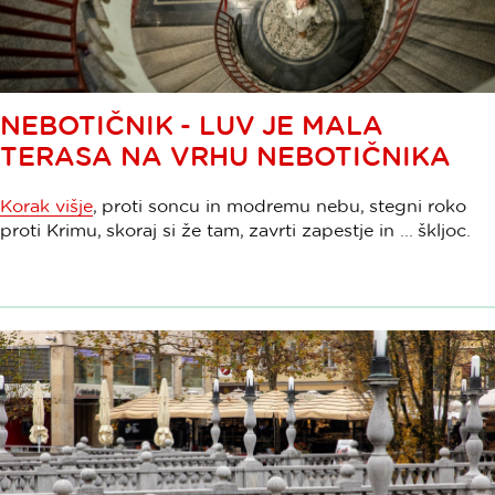
NEBOTIČNIK - LUV JE MALA
TERASA NA VRHU NEBOTIČNIKA
Korak višje
, proti soncu in modremu nebu, stegni roko
proti Krimu, skoraj si že tam, zavrti zapestje in ... škljoc.