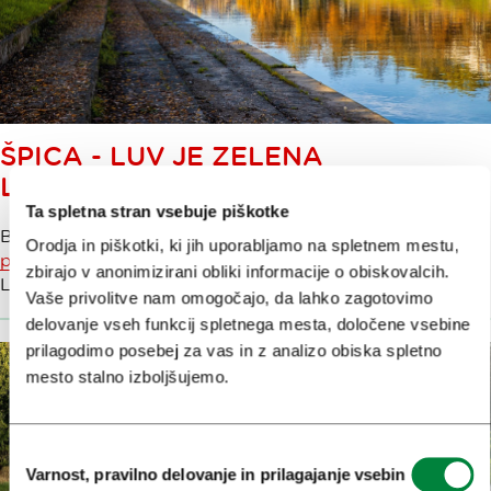
ŠPICA - LUV JE ZELENA
LJUBLJANA
Ta spletna stran vsebuje piškotke
Brez mivke in brez valov in brez konkurence najlepša
Orodja in piškotki, ki jih uporabljamo na spletnem mestu,
plaža
daleč naokrog. Nič, eno plažno fotko za spomin na
zbirajo v anonimizirani obliki informacije o obiskovalcih.
Ljubljano, prosim.
Vaše privolitve nam omogočajo, da lahko zagotovimo
delovanje vseh funkcij spletnega mesta, določene vsebine
prilagodimo posebej za vas in z analizo obiska spletno
mesto stalno izboljšujemo.
Izbira
Varnost, pravilno delovanje in prilagajanje vsebin
soglasja