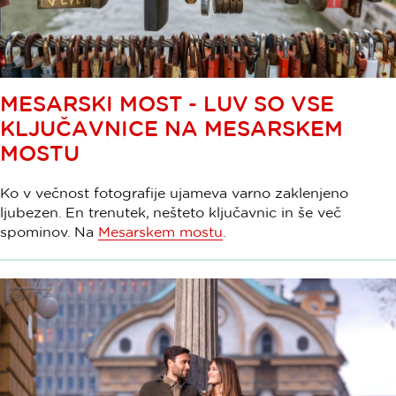
MESARSKI MOST - LUV SO VSE
KLJUČAVNICE NA MESARSKEM
MOSTU
Ko v večnost fotografije ujameva varno zaklenjeno
ljubezen. En trenutek, nešteto ključavnic in še več
spominov. Na
Mesarskem mostu
.