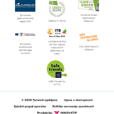
Ljubljana
mesto
Slovenia Green
literature
Evropska
Destination
gastronomska
Zelena in varna
Platinum
regija 2021
Ljubljana je ena
Evropska
od 100 najbolj
City Destinations
prestolnica
trajnostnih
Alliance
pametnega
destinacij na
turizma
svetu
Safe Travels by
WTTC
© 2026 Turizem Ljubljana
Izjava o dostopnosti
Splošni pogoji uporabe
Politika varovanja zasebnosti
Produkcija:
INNOVATIF