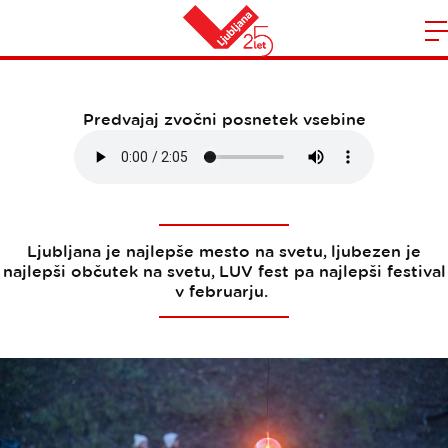
LUV Foto točke
Domov
n
Predvajaj zvočni posnetek vsebine
Ljubljana je najlepše mesto na svetu, ljubezen je
najlepši občutek na svetu, LUV fest pa najlepši festival
v februarju.