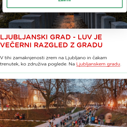
LJUBLJANSKI GRAD - LUV JE
VEČERNI RAZGLED Z GRADU
V tihi zamaknjenosti zrem na Ljubljano in čakam
trenutek, ko združiva poglede. Na
Ljubljanskem gradu
.