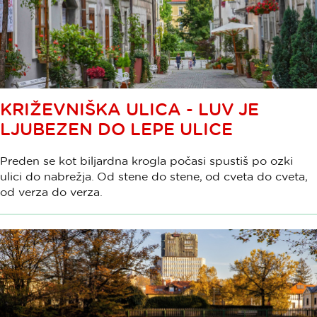
KRIŽEVNIŠKA ULICA - LUV JE
LJUBEZEN DO LEPE ULICE
Preden se kot biljardna krogla počasi spustiš po ozki
ulici do nabrežja. Od stene do stene, od cveta do cveta,
od verza do verza.