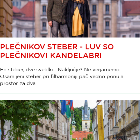
PLEČNIKOV STEBER - LUV SO
PLEČNIKOVI KANDELABRI
En steber, dve svetilki... Naključje? Ne verjamemo.
Osamljeni steber pri filharmoniji pač vedno ponuja
prostor za dva.