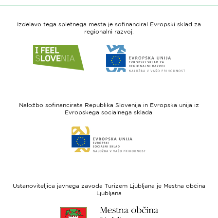
Izdelavo tega spletnega mesta je sofinanciral Evropski sklad za
regionalni razvoj.
Link
Link
do
do
spletne
spletne
strani
strani
I
Evropska
feel
unija
Naložbo sofinancirata Republika Slovenija in Evropska unija iz
Slovenia
-
Evropskega socialnega sklada.
Evropski
Link
sklad
do
za
spletne
regionalni
strani
razvoj
Evropski
socialni
Ustanoviteljica javnega zavoda Turizem Ljubljana je Mestna občina
sklad
Ljubljana