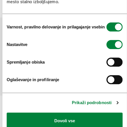
mesto stalno izboljšujemo.
Izbira
Varnost, pravilno delovanje in prilagajanje vsebin
soglasja
Pomagajte nam izboljšati spletno
Nastavitve
mesto
Ste našli informacije, ki ste jih iskali?
Spremljanje obiska
Da
Ne
Oglaševanje in profiliranje
Prikaži podrobnosti
Prijavi se na
e-novice
Dovoli vse