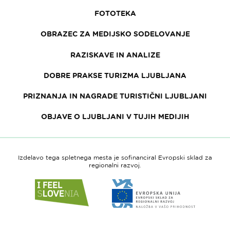
FOTOTEKA
OBRAZEC ZA MEDIJSKO SODELOVANJE
RAZISKAVE IN ANALIZE
DOBRE PRAKSE TURIZMA LJUBLJANA
PRIZNANJA IN NAGRADE TURISTIČNI LJUBLJANI
OBJAVE O LJUBLJANI V TUJIH MEDIJIH
Izdelavo tega spletnega mesta je sofinanciral Evropski sklad za
regionalni razvoj.
Link
Link
do
do
spletne
spletne
strani
strani
I
Evropska