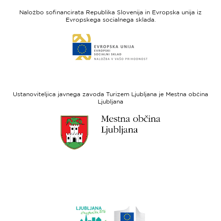
feel
unija
Naložbo sofinancirata Republika Slovenija in Evropska unija iz
Slovenia
-
Evropskega socialnega sklada.
Evropski
Link
sklad
do
za
spletne
regionalni
strani
razvoj
Evropski
socialni
Ustanoviteljica javnega zavoda Turizem Ljubljana je Mestna občina
sklad
Ljubljana
Link
do
spletne
strani
Ljubljana.si