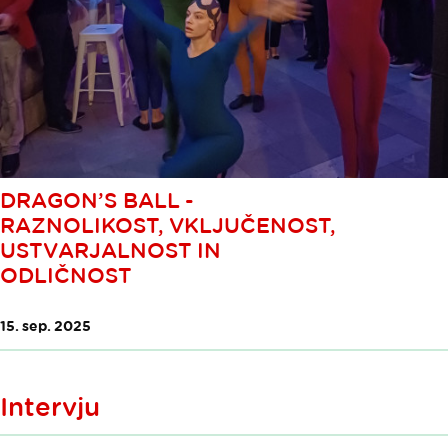
DRAGON’S BALL -
RAZNOLIKOST, VKLJUČENOST,
USTVARJALNOST IN
ODLIČNOST
15. sep. 2025
Intervju