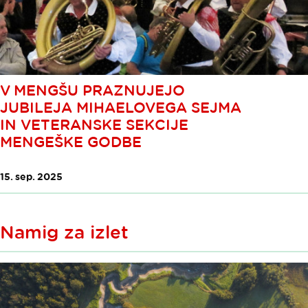
V MENGŠU PRAZNUJEJO
JUBILEJA MIHAELOVEGA SEJMA
IN VETERANSKE SEKCIJE
MENGEŠKE GODBE
15. sep. 2025
Namig za izlet