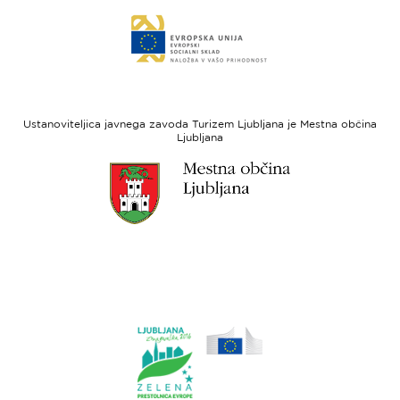
Evropski
Link
sklad
do
za
spletne
regionalni
strani
razvoj
Evropski
socialni
Ustanoviteljica javnega zavoda Turizem Ljubljana je Mestna občina
sklad
Ljubljana
Link
do
spletne
strani
Ljubljana.si