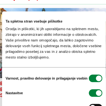
Ta spletna stran vsebuje piškotke
Orodja in piškotki, ki jih uporabljamo na spletnem mestu,
zbirajo v anonimizirani obliki informacije o obiskovalcih.
Vaše privolitve nam omogočajo, da lahko zagotovimo
delovanje vseh funkcij spletnega mesta, določene vsebine
prilagodimo posebej za vas in z analizo obiska spletno
mesto stalno izboljšujemo.
Izbira
Varnost, pravilno delovanje in prilagajanje vsebin
soglasja
EVROPSKI TEDEN MOBILNOSTI:
BREZPLAČNO PO SLEDEH
Nastavitve
SKRIVNOSTI LJUBLJANE