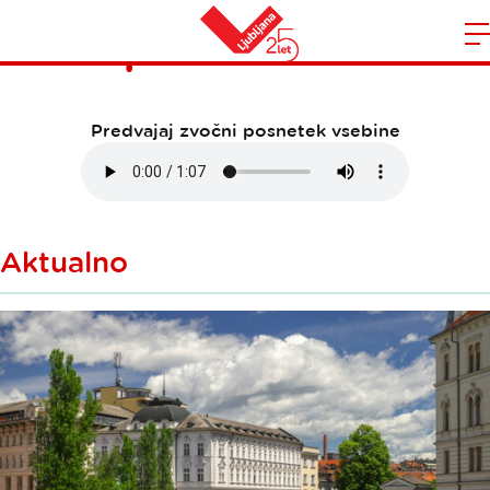
september-2025
Domov
n
Predvajaj zvočni posnetek vsebine
Aktualno