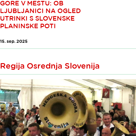
GORE V MESTU: OB
LJUBLJANICI NA OGLED
UTRINKI S SLOVENSKE
PLANINSKE POTI
15. sep. 2025
Regija Osrednja Slovenija