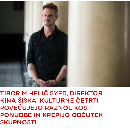
TIBOR MIHELIČ SYED, DIREKTOR
KINA ŠIŠKA: KULTURNE ČETRTI
POVEČUJEJO RAZNOLIKOST
PONUDBE IN KREPIJO OBČUTEK
SKUPNOSTI