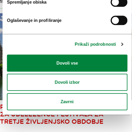
15. sep. 2025
Spremljanje obiska
Oglaševanje in profiliranje
Prikaži podrobnosti
Dovoli vse
Dovoli izbor
Zavrni
PRIVLAČNI BREZPLAČNI OGLEDI
ZA UDELEŽENCE FESTIVALA ZA
TRETJE ŽIVLJENJSKO OBDOBJE