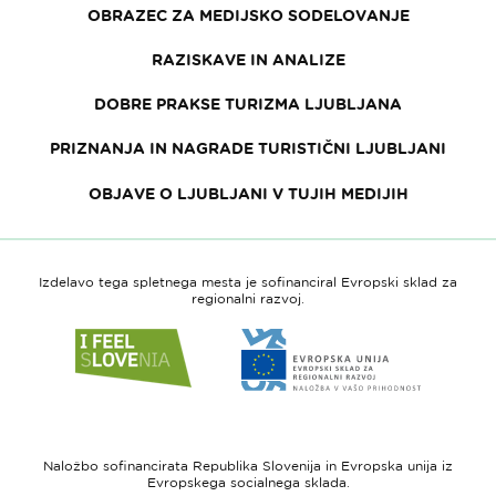
OBRAZEC ZA MEDIJSKO SODELOVANJE
RAZISKAVE IN ANALIZE
DOBRE PRAKSE TURIZMA LJUBLJANA
PRIZNANJA IN NAGRADE TURISTIČNI LJUBLJANI
OBJAVE O LJUBLJANI V TUJIH MEDIJIH
Izdelavo tega spletnega mesta je sofinanciral Evropski sklad za
regionalni razvoj.
Link
Link
do
do
spletne
spletne
strani
strani
I
Evropska
feel
unija
Naložbo sofinancirata Republika Slovenija in Evropska unija iz
Slovenia
-
Evropskega socialnega sklada.