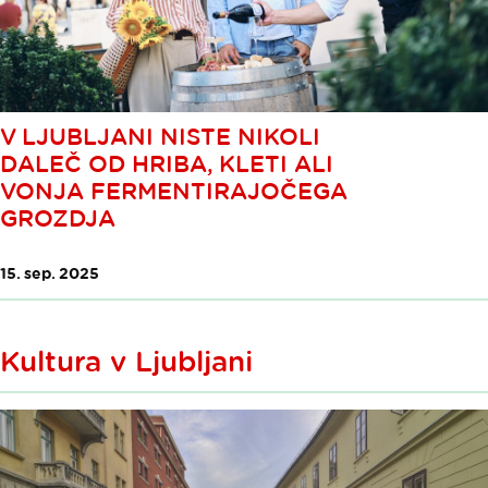
V LJUBLJANI NISTE NIKOLI
DALEČ OD HRIBA, KLETI ALI
VONJA FERMENTIRAJOČEGA
GROZDJA
15. sep. 2025
Kultura v Ljubljani