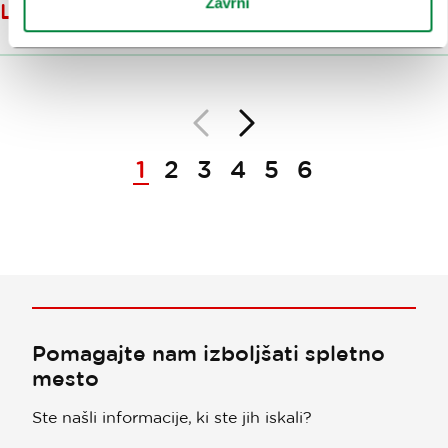
Zavrni
LJUBOM
Nazaj
Naprej
Paginacija
1
2
3
4
5
6
Pomagajte nam izboljšati spletno
mesto
Ste našli informacije, ki ste jih iskali?