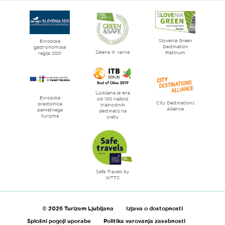
spletne
strani
Ljubljana
mesto
Slovenia Green
literature
Evropska
Destination
gastronomska
Zelena in varna
Platinum
regija 2021
Ljubljana je ena
Evropska
od 100 najbolj
City Destinations
prestolnica
trajnostnih
Alliance
pametnega
destinacij na
turizma
svetu
Safe Travels by
WTTC
© 2026 Turizem Ljubljana
Izjava o dostopnosti
Splošni pogoji uporabe
Politika varovanja zasebnosti