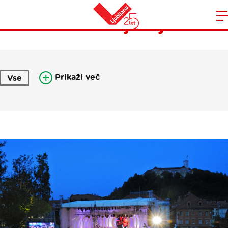
Pisma iz Ljubljane
Domov
n
Prikaži več
Vse