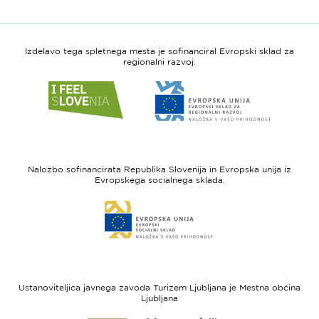
Izdelavo tega spletnega mesta je sofinanciral Evropski sklad za
regionalni razvoj.
Link
Link
do
do
spletne
spletne
strani
strani
I
Evropska
feel
unija
Naložbo sofinancirata Republika Slovenija in Evropska unija iz
Slovenia
-
Evropskega socialnega sklada.
Evropski
Link
sklad
do
za
spletne
regionalni
strani
razvoj
Evropski
socialni
Ustanoviteljica javnega zavoda Turizem Ljubljana je Mestna občina
sklad
Ljubljana