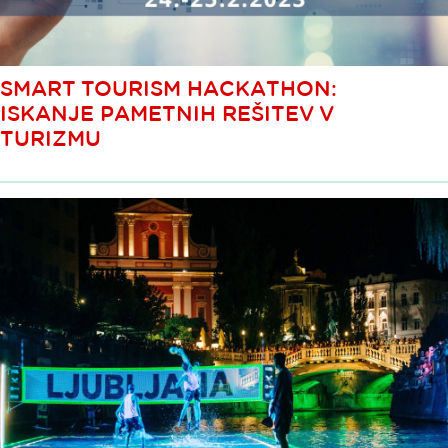
SMART TOURISM HACKATHON:
ISKANJE PAMETNIH REŠITEV V
TURIZMU