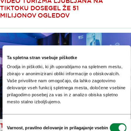
VIDEO TURIZMA LJUBLJANA NA
TIKTOKU DOSEGEL ŽE 51
MILIJONOV OGLEDOV
Ta spletna stran vsebuje piškotke
Orodja in piškotki, ki jih uporabljamo na spletnem mestu,
zbirajo v anonimizirani obliki informacije o obiskovalcih.
Vaše privolitve nam omogočajo, da lahko zagotovimo
delovanje vseh funkcij spletnega mesta, določene vsebine
prilagodimo posebej za vas in z analizo obiska spletno
mesto stalno izboljšujemo.
Izbira
TURIZEM LJUBLJANA NA
Varnost, pravilno delovanje in prilagajanje vsebin
soglasja