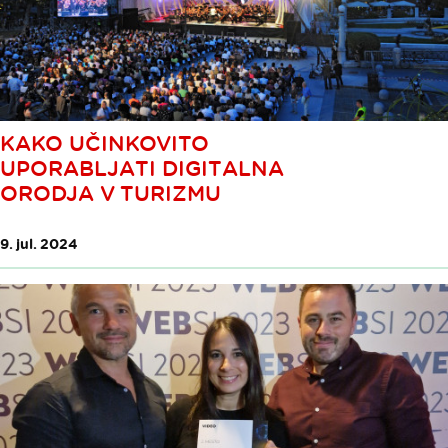
KAKO UČINKOVITO
UPORABLJATI DIGITALNA
ORODJA V TURIZMU
9. jul. 2024