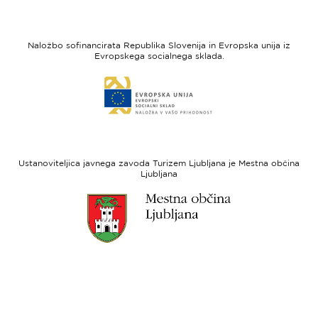
strani
strani
I
Evropska
feel
unija
Naložbo sofinancirata Republika Slovenija in Evropska unija iz
Slovenia
-
Evropskega socialnega sklada.
Evropski
Link
sklad
do
za
spletne
regionalni
strani
razvoj
Evropski
socialni
Ustanoviteljica javnega zavoda Turizem Ljubljana je Mestna občina
sklad
Ljubljana
Link
do
spletne
strani
Ljubljana.si