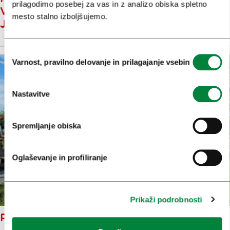
prilagodimo posebej za vas in z analizo obiska spletno
VRATA ODPIRA V SREDO, 20.
mesto stalno izboljšujemo.
JUNIJA
Izbira
Varnost, pravilno delovanje in prilagajanje vsebin
soglasja
Nastavitve
Spremljanje obiska
Oglaševanje in profiliranje
Prikaži podrobnosti
PRIHAJA ANA DESETNICA 2012!