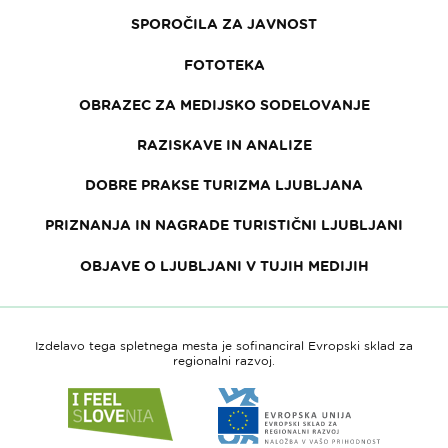
SPOROČILA ZA JAVNOST
FOTOTEKA
OBRAZEC ZA MEDIJSKO SODELOVANJE
RAZISKAVE IN ANALIZE
DOBRE PRAKSE TURIZMA LJUBLJANA
PRIZNANJA IN NAGRADE TURISTIČNI LJUBLJANI
OBJAVE O LJUBLJANI V TUJIH MEDIJIH
Izdelavo tega spletnega mesta je sofinanciral Evropski sklad za
regionalni razvoj.
Link
Link
do
do
spletne
spletne