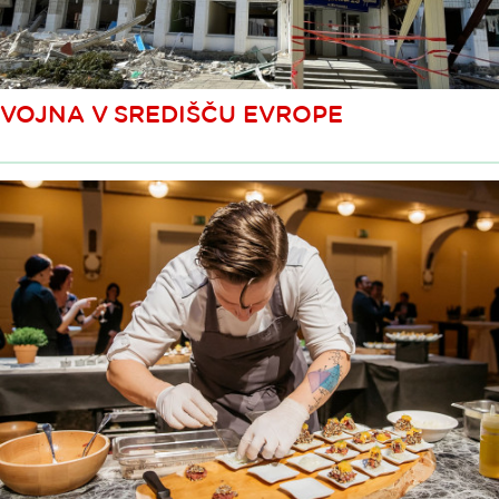
VOJNA V SREDIŠČU EVROPE