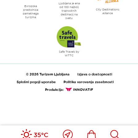
Ljubljana je ena
Evropska
od 100 najbolj
City Destinations
prestolnica
trajnostnih
Alliance
pametnega
destinacij na
turizma
svetu
Safe Travels by
WTTC
© 2026 Turizem Ljubljana
Izjava o dostopnosti
Splošni pogoji uporabe
Politika varovanja zasebnosti
Produkcija:
INNOVATIF
Blizu
Ikona
Išči
35°C