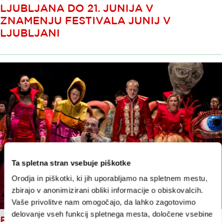
LJUBLJANA DO 21. JUNIJA V
ZNAMENJU FESTIVALA JUNIJ V
LJUBLJANI
Ta spletna stran vsebuje piškotke
Orodja in piškotki, ki jih uporabljamo na spletnem mestu,
zbirajo v anonimizirani obliki informacije o obiskovalcih.
Vaše privolitve nam omogočajo, da lahko zagotovimo
delovanje vseh funkcij spletnega mesta, določene vsebine
FESTIVAL LJUBLJANA SVOJA